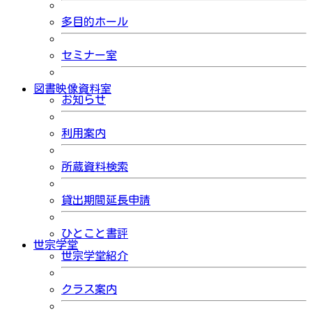
多目的ホール
セミナー室
図書映像資料室
お知らせ
利用案内
所蔵資料検索
貸出期間延長申請
ひとこと書評
世宗学堂
世宗学堂紹介
クラス案内