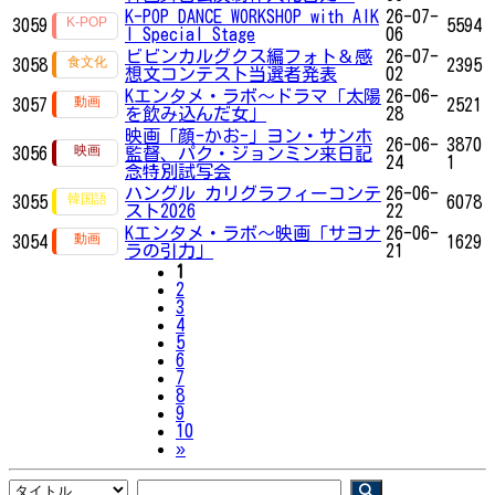
K-POP DANCE WORKSHOP with AIK
26-07-
3059
5594
I Special Stage
06
ビビンカルグクス編フォト＆感
26-07-
3058
2395
想文コンテスト当選者発表
02
Kエンタメ・ラボ～ドラマ「太陽
26-06-
3057
2521
を飲み込んだ女」
28
映画「顔-かお-」ヨン・サンホ
26-06-
3870
3056
監督、パク・ジョンミン来日記
24
1
念特別試写会
ハングル カリグラフィーコンテ
26-06-
3055
6078
スト2026
22
Kエンタメ・ラボ～映画「サヨナ
26-06-
3054
1629
ラの引力」
21
1
2
3
4
5
6
7
8
9
10
Next
»