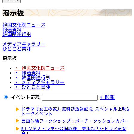
掲示板
韓国文化院ニュース
報道資料
韓国関連行事
メディアギャラリー
ひとこと書評
掲示板
・ 韓国文化院ニュース
・ 報道資料
・ 韓国関連行事
・ メディアギャラリー
・ ひとこと書評
イベント応募
+ MORE
▶
ドラマ『女王の家』無料初放送記念 スペシャル上映&
トークイベント
▶
民画体験ワークショップ：ポーチ・クッションカバー
▶
Kエンタメ・ラボ～公開収録「集まれ！K-ドラマ研究
会」