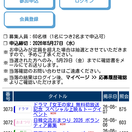
参加申込
ログイン
会員登録
❐
募集人員：60名様（1名につき2名まで申込可）
❐
申込締切：2026年5月27日（水）
お申込みが定員を超えた場合は抽選とさせていただきま
※
すので、予めご了承ください。
当選された方へのみ、5月29日（金）までに確認書をメ
※
ールにてお送りします。
※
当落確認のお問い合わせはご遠慮ください。
当落の結果はログイン後、
マイページ >> 応募履歴確認
※
よりご確認いただけます。
番
タイトル
掲示日
照会
号
ドラマ『女王の家』無料初放送
26-08-
3073
記念 スペシャル上映＆トークイ
875
07
ベント
日韓交流おまつり 2026 ボラン
26-08-
3072
603
06
ティア募集
26-08-