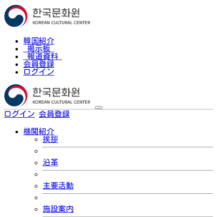
韓国紹介
掲示板
報道資料
会員登録
ログイン
ログイン
会員登録
한국어
機関紹介
挨拶
沿革
主要活動
施設案内