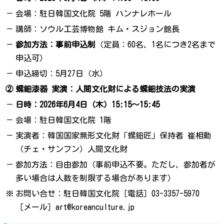
－
会場：駐日韓国文化院 5階 ハンナレホール
－
講師：ソウル工芸博物館 キム・スジョン館長
－
参加方法：事前申込制
（定員：60名、1名につき2名まで
申込可）
－
申込締切：5月27日（水）
②
螺鈿漆器 実演：人間文化財による螺鈿技法の実演
－
日時：2026年6月4日（木）15:15～15:45
－
会場：駐日韓国文化院 1階
－
実演者：韓国国家無形文化財「螺鈿匠」保持者 崔相勳
（チェ・サンフン）人間文化財
－
参加方法：自由参加（事前申込不要。ただし、参加者が
多い場合は人数を制限する場合があります）
※
お問い合せ：駐日韓国文化院［電話］03-3357-5970
［メール］art@koreanculture.jp