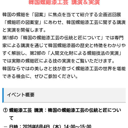
韓国螺鈿漆工芸 講演＆実演
韓国の螺鈿を「図案」に焦点を当てて紹介する企画巡回展
「螺鈿匠の図案室」にあわせ、韓国螺鈿漆工芸に関する講演
と実演を開催します。
第1部の「韓国の螺鈿漆工芸の伝統と匠について」では専門
家による講演を通じて韓国螺鈿漆器の歴史と特徴をわかりや
すく解説し、第2部の「人間文化財による螺鈿技法の実演」
では実際の螺鈿匠による技の実演をご覧いただけます。
韓国ならではの美しさと技が息づく螺鈿漆工芸の世界を堪能
できる機会に、ぜひご参加ください。
イベント概要
①
螺鈿漆工芸 講演：韓国の螺鈿漆工芸の伝統と匠につい
て
－
日時：2026年6月4日（木）14:00～15:00