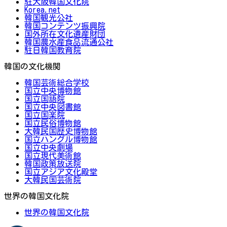
駐大阪韓国文化院
Korea.net
韓国観光公社
韓国コンテンツ振興院
国外所在文化遺産財団
韓国農水産食品流通公社
駐日韓国教育院
韓国の文化機関
韓国芸術総合学校
国立中央博物館
国立国語院
国立中央図書館
国立国楽院
国立民俗博物館
大韓民国歴史博物館
国立ハングル博物館
国立中央劇場
国立現代美術館
韓国政策放送院
国立アジア文化殿堂
大韓民国芸術院
世界の韓国文化院
世界の韓国文化院