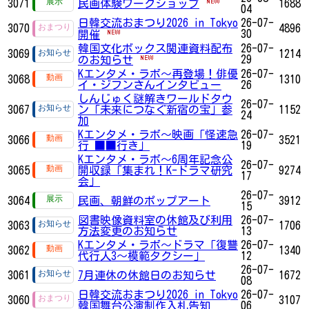
3071
民画体験ワークショップ
1688
04
日韓交流おまつり2026 in Tokyo
26-07-
3070
4896
30
開催
韓国文化ボックス関連資料配布
26-07-
3069
1214
29
のお知らせ
Kエンタメ・ラボ～再登場！俳優
26-07-
3068
1310
イ・ジフンさんインタビュー
26
しんじゅく謎解きワールドタウ
26-07-
3067
ン「未来につなぐ新宿の宝」参
1152
24
加
Kエンタメ・ラボ～映画「怪速急
26-07-
3066
3521
行 ■■行き」
19
Kエンタメ・ラボ～6周年記念公
26-07-
3065
開収録「集まれ！K-ドラマ研究
9274
17
会」
26-07-
3064
民画、朝鮮のポップアート
3912
15
図書映像資料室の休館及び利用
26-07-
3063
1706
方法変更のお知らせ
13
Kエンタメ・ラボ～ドラマ「復讐
26-07-
3062
1340
代行人3～模範タクシー」
12
26-07-
3061
7月連休の休館日のお知らせ
1672
08
日韓交流おまつり2026 in Tokyo
26-07-
3060
3107
韓国舞台公演制作入札告知
06