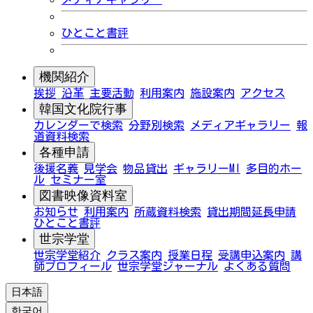
ひとこと書評
機関紹介
挨拶
沿革
主要活動
利用案内
施設案内
アクセス
韓国文化院行事
カレンダーで検索
分野別検索
メディアギャラリー
報
道資料検索
各種申請
後援名義
見学会
物品貸出
ギャラリーMI
多目的ホー
ル
セミナー室
図書映像資料室
お知らせ
利用案内
所蔵資料検索
貸出期間延長申請
ひとこと書評
世宗学堂
世宗学堂紹介
クラス案内
授業日程
受講申込案内
講
師プロフィール
世宗学堂ジャーナル
よくある質問
日本語
한국어