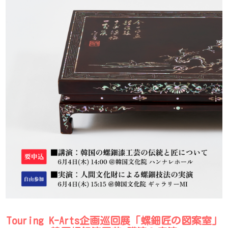
Touring K-Arts企画巡回展「螺鈿匠の図案室」