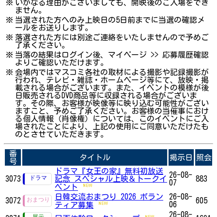
※
いかなる理由がございましても、開映後のご入場をでき
ません。
※
当選された方へのみ上映日の5日前までに当選の確認メ
ールをお送りします。
※
落選された方には別途ご連絡をいたしませんので予めご
了承ください。
※
当落の結果はログイン後、マイページ >> 応募履歴確認
よりご確認いただけます。
※
会場内ではマスコミ各社の取材による撮影や記録撮影が
行われ、テレビ・雑誌・ホームページ等にて、放映・掲
載される場合がございます。また、イベントの模様が後
日販売されるDVD商品等に収録される場合がございま
す。その際、お客様が映像等に映り込む可能性がござい
ますこと、予めご了承ください。お客様の当催事におけ
る個人情報（肖像権）については、このイベントにご入
場されたことにより、上記の使用にご同意いただけたも
のとさせていただきます。
番
タイトル
掲示日
照会
号
ドラマ『女王の家』無料初放送
26-08-
3073
記念 スペシャル上映＆トークイ
883
07
ベント
日韓交流おまつり 2026 ボラン
26-08-
3072
605
06
ティア募集
26-08-