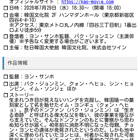
オフィシャルサイト :
https://kao-movie.com
日時：2026年7月29日（水）18:30～（開場 18:00）
❐
会場：韓国文化院 2F ハンマダンホール（東京都新宿区
❐
四谷4-4-10）
※アクセス：東京メトロ丸ノ内線「四谷三丁目駅」1番出
口より徒歩5分
登壇者：ヨン・サンホ監督、パク・ジョンミン（主演俳
❐
優）※予告なく変更する場合がございます。
主催：駐日韓国大使館 韓国文化院、株式会社ツイン
❐
作品情報
監督：ヨン・サンホ
❐
出演：パク・ジョンミン、クォン・ヘヒョ、シン・ヒョ
❐
ンビン、イム・ソンジェ ほか
ストーリー
❐
生まれつき目が見えないハンデを克服し、韓国随一の篆
刻家として名を馳せたイム・ヨンギュ（クォン・ヘヒ
ョ）。息子のドンファン（パク・ジョンミン）は“生き
る奇跡”と呼ばれる偉大な父を敬い、彼の事業を陰なが
ら支えていた。そんなドンファンのもとに警察から思わ
ぬ知らせが届く。40年前に消息不明になった母親、チョ
ン・ヨンヒの遺体が発見されたというのだ。しかも地中
深くに埋められていたヨンヒは、何者かに殺された可能
性があるという。ドキュメンタリー番組のプロデューサ