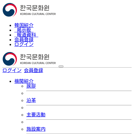
韓国紹介
掲示板
報道資料
会員登録
ログイン
ログイン
会員登録
한국어
機関紹介
挨拶
沿革
主要活動
施設案内