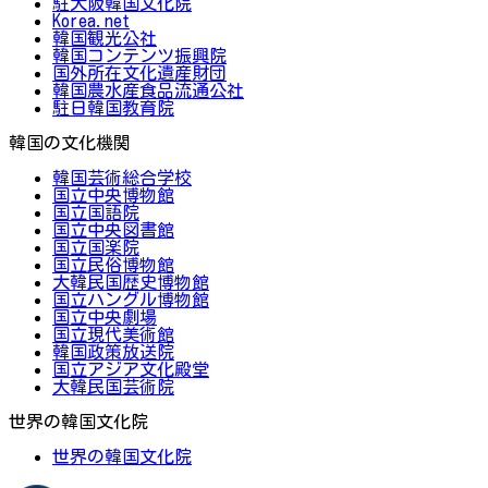
駐大阪韓国文化院
Korea.net
韓国観光公社
韓国コンテンツ振興院
国外所在文化遺産財団
韓国農水産食品流通公社
駐日韓国教育院
韓国の文化機関
韓国芸術総合学校
国立中央博物館
国立国語院
国立中央図書館
国立国楽院
国立民俗博物館
大韓民国歴史博物館
国立ハングル博物館
国立中央劇場
国立現代美術館
韓国政策放送院
国立アジア文化殿堂
大韓民国芸術院
世界の韓国文化院
世界の韓国文化院