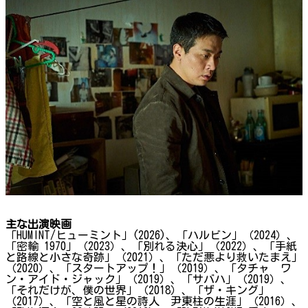
主な出演映画
「HUMINT/ヒューミント」(2026)、「ハルビン」（2024）、
「密輸 1970」（2023）、「別れる決心」（2022）、「手紙
と路線と小さな奇跡」（2021）、「ただ悪より救いたまえ」
（2020）、「スタートアップ！」（2019）、「タチャ ワ
ン・アイド・ジャック」（2019）、「サバハ」（2019）、
「それだけが、僕の世界」（2018）、「ザ・キング」
（2017）、「空と風と星の詩人 尹東柱の生涯」（2016）、