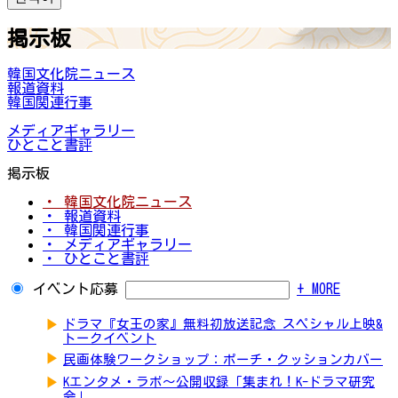
掲示板
韓国文化院ニュース
報道資料
韓国関連行事
メディアギャラリー
ひとこと書評
掲示板
・ 韓国文化院ニュース
・ 報道資料
・ 韓国関連行事
・ メディアギャラリー
・ ひとこと書評
イベント応募
+ MORE
▶
ドラマ『女王の家』無料初放送記念 スペシャル上映&
トークイベント
▶
民画体験ワークショップ：ポーチ・クッションカバー
▶
Kエンタメ・ラボ～公開収録「集まれ！K-ドラマ研究
会」