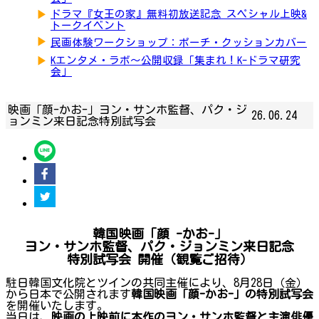
▶
ドラマ『女王の家』無料初放送記念 スペシャル上映&
トークイベント
▶
民画体験ワークショップ：ポーチ・クッションカバー
▶
Kエンタメ・ラボ～公開収録「集まれ！K-ドラマ研究
会」
映画「顔-かお-」ヨン・サンホ監督、パク・ジ
26.06.24
ョンミン来日記念特別試写会
韓国映画「顔 -かお-」
ヨン・サンホ監督、パク・ジョンミン来日記念
特別試写会 開催（観覧ご招待）
駐日韓国文化院とツインの共同主催により、8月28日（金）
から日本で公開されます
韓国映画「顔-かお-」の特別試写会
を開催いたします。
当日は
、映画の上映前に本作のヨン・サンホ監督と主演俳優