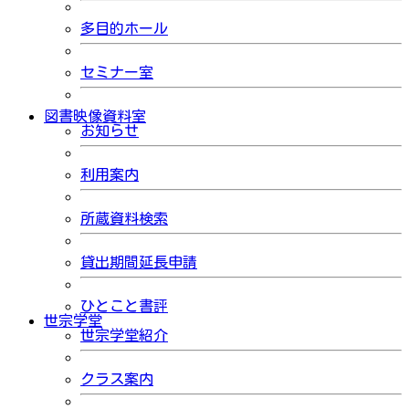
多目的ホール
セミナー室
図書映像資料室
お知らせ
利用案内
所蔵資料検索
貸出期間延長申請
ひとこと書評
世宗学堂
世宗学堂紹介
クラス案内