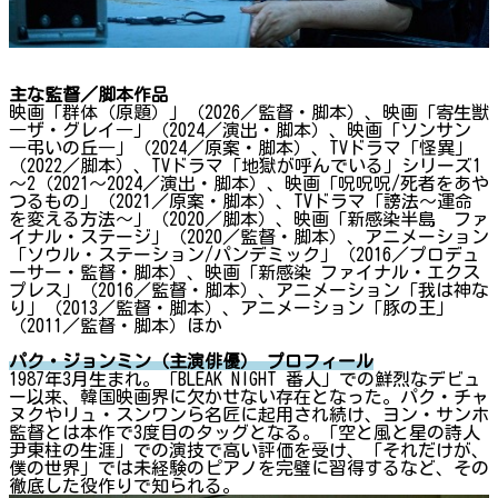
主な監督／脚本作品
映画「群体（原題）」（2026／監督・脚本）、映画「寄生獣
―ザ・グレイ―」（2024／演出・脚本）、映画「ソンサン
―弔いの丘―」（2024／原案・脚本）、TVドラマ「怪異」
（2022／脚本）、TVドラマ「地獄が呼んでいる」シリーズ1
～2（2021～2024／演出・脚本）、映画「呪呪呪/死者をあや
つるもの」（2021／原案・脚本）、TVドラマ「謗法～運命
を変える方法～」（2020／脚本）、映画「新感染半島 ファ
イナル・ステージ」（2020／監督・脚本）、アニメーション
「ソウル・ステーション/パンデミック」（2016／プロデュ
ーサー・監督・脚本）、映画「新感染 ファイナル・エクス
プレス」（2016／監督・脚本）、アニメーション「我は神な
り」（2013／監督・脚本）、アニメーション「豚の王」
（2011／監督・脚本）ほか
パク・ジョンミン（主演俳優） プロフィール
1987年3月生まれ。「BLEAK NIGHT 番人」での鮮烈なデビュ
ー以来、韓国映画界に欠かせない存在となった。パク・チャ
ヌクやリュ・スンワンら名匠に起用され続け、ヨン・サンホ
監督とは本作で3度目のタッグとなる。「空と風と星の詩人
尹東柱の生涯」での演技で高い評価を受け、「それだけが、
僕の世界」では未経験のピアノを完璧に習得するなど、その
徹底した役作りで知られる。