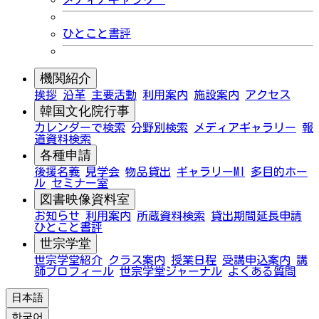
ひとこと書評
機関紹介
挨拶
沿革
主要活動
利用案内
施設案内
アクセス
韓国文化院行事
カレンダーで検索
分野別検索
メディアギャラリー
報
道資料検索
各種申請
後援名義
見学会
物品貸出
ギャラリーMI
多目的ホー
ル
セミナー室
図書映像資料室
お知らせ
利用案内
所蔵資料検索
貸出期間延長申請
ひとこと書評
世宗学堂
世宗学堂紹介
クラス案内
授業日程
受講申込案内
講
師プロフィール
世宗学堂ジャーナル
よくある質問
日本語
한국어