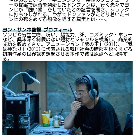
ーの提案で調査を開始したドンファンは、行く先々でヨ
ンヒが“醜い顔”をしていたとの証言を聞き、ショック
に打ちひしがれる。やがてドンファンがたどり着いたヨ
ンヒの死をめぐる想像を絶する真実とは……。
ヨン・サンホ監督 プロフィール
ゾンビや寄生生物、呪い、超能力、SF、コズミック・ホラー
など、興味深く制限のない題材とジャンルを横断し、商業的
成功を収めてきた。アニメーション「豚の王」(2011)、「我
は神なり」(2013)に代表される韓国社会の暗部を鋭くえぐる
初期作品の世界観を想起させる本作で彼は原点へと回帰す
る。