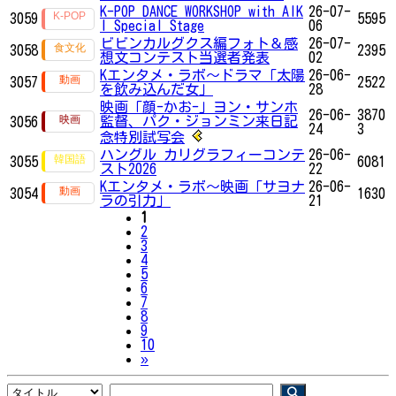
K-POP DANCE WORKSHOP with AIK
26-07-
3059
5595
I Special Stage
06
ビビンカルグクス編フォト＆感
26-07-
3058
2395
想文コンテスト当選者発表
02
Kエンタメ・ラボ～ドラマ「太陽
26-06-
3057
2522
を飲み込んだ女」
28
映画「顔-かお-」ヨン・サンホ
26-06-
3870
監督、パク・ジョンミン来日記
3056
24
3
念特別試写会
ハングル カリグラフィーコンテ
26-06-
3055
6081
スト2026
22
Kエンタメ・ラボ～映画「サヨナ
26-06-
3054
1630
ラの引力」
21
1
2
3
4
5
6
7
8
9
10
Next
»