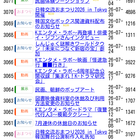
3071
民画体験ワークショップ
1691
04
日韓交流おまつり2026 in Tokyo
26-07-
3070
4898
30
開催
韓国文化ボックス関連資料配布
26-07-
3069
1216
29
のお知らせ
Kエンタメ・ラボ～再登場！俳優
26-07-
3068
1311
イ・ジフンさんインタビュー
26
しんじゅく謎解きワールドタウ
26-07-
3067
ン「未来につなぐ新宿の宝」参
1153
24
加
Kエンタメ・ラボ～映画「怪速急
26-07-
3066
3522
行 ■■行き」
19
Kエンタメ・ラボ～6周年記念公
26-07-
3065
開収録「集まれ！K-ドラマ研究
9276
17
会」
26-07-
3064
民画、朝鮮のポップアート
3914
15
図書映像資料室の休館及び利用
26-07-
3063
1707
方法変更のお知らせ
13
Kエンタメ・ラボ～ドラマ「復讐
26-07-
3062
1341
代行人3～模範タクシー」
12
26-07-
3061
7月連休の休館日のお知らせ
1672
08
日韓交流おまつり2026 in Tokyo
26-07-
3060
3107
韓国舞台公演制作入札告知
06