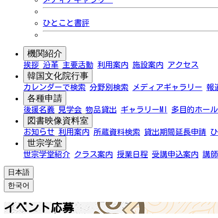
ひとこと書評
機関紹介
挨拶
沿革
主要活動
利用案内
施設案内
アクセス
韓国文化院行事
カレンダーで検索
分野別検索
メディアギャラリー
報
各種申請
後援名義
見学会
物品貸出
ギャラリーMI
多目的ホール
図書映像資料室
お知らせ
利用案内
所蔵資料検索
貸出期間延長申請
ひ
世宗学堂
世宗学堂紹介
クラス案内
授業日程
受講申込案内
講師
日本語
한국어
イベント応募