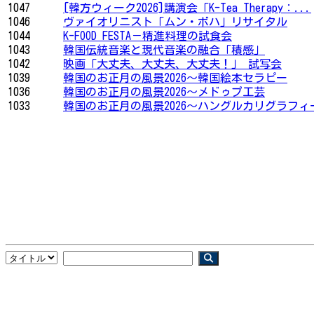
1047
[韓方ウィーク2026]講演会「K-Tea Therapy：...
1046
ヴァイオリニスト「ムン・ボハ」リサイタル
1044
K-FOOD FESTA－精進料理の試食会
1043
韓国伝統音楽と現代音楽の融合「積感」
1042
映画「大丈夫、大丈夫、大丈夫！」 試写会
1039
韓国のお正月の風景2026〜韓国絵本セラピー
1036
韓国のお正月の風景2026〜メドゥプ工芸
1033
韓国のお正月の風景2026〜ハングルカリグラフィ