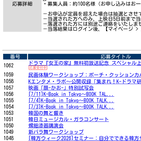
応募詳細
・募集人員：約100名様（お申し込みはお一
－お申込が定員を超えた場合は抽選とさせ
－当選された方へのみ、上映日5日前まで
－落選された方には別途ご連絡をいたしま
－当落結果はログイン後、【マイページ >
番号
応募タイトル
ドラマ『女王の家』無料初放送記念 スペシャル上映
1062
1059
民画体験ワークショップ：ポーチ・クッションカ
1058
Kエンタメ・ラボ～公開収録「集まれ！K-ドラマ
1057
映画「顔-かお-」特別試写会
1056
[7/11]K-Book in Tokyo～BOOK TAL...
1055
[7/4]K-Book in Tokyo～BOOK TALK...
1054
[7/3]K-Book in Tokyo～BOOK TALK...
1053
韓国の舞と響き
1051
韓日ミュージカル・ガラコンサート
1050
螺鈿漆器講演会
1049
新バラ舞ワークショップ
1048
[韓方ウィーク2026]セミナー：自分でできる韓方