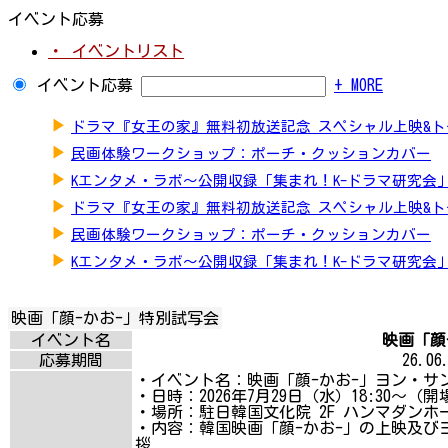
イベント応募
・ イベントリスト
イベント応募
+ MORE
▶
ドラマ『女王の家』無料初放送記念 スペシャル上映&
▶
民画体験ワークショップ：ポーチ・クッションカバー
▶
Kエンタメ・ラボ～公開収録「集まれ！K-ドラマ研究会
▶
ドラマ『女王の家』無料初放送記念 スペシャル上映&
▶
民画体験ワークショップ：ポーチ・クッションカバー
▶
Kエンタメ・ラボ～公開収録「集まれ！K-ドラマ研究会
映画「顔-かお-」特別試写会
イベント名
映画「顔-
応募期間
26.06.
・イベント名：映画「顔-かお-」ヨン・サ
・日時：2026年7月29日（水）18:30～（開場
・場所：駐日韓国文化院 2F ハンマダンホ
・内容：韓国映画「顔-かお-」の上映及び
拶