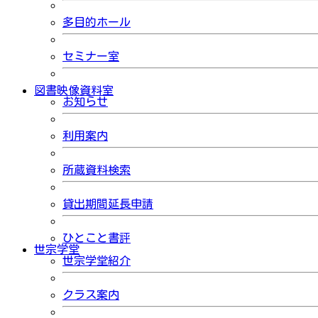
多目的ホール
セミナー室
図書映像資料室
お知らせ
利用案内
所蔵資料検索
貸出期間延長申請
ひとこと書評
世宗学堂
世宗学堂紹介
クラス案内