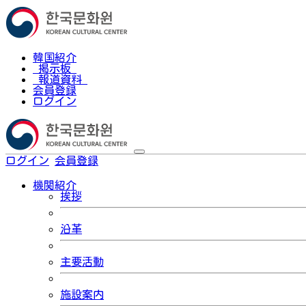
韓国紹介
掲示板
報道資料
会員登録
ログイン
ログイン
会員登録
한국어
機関紹介
挨拶
沿革
主要活動
施設案内