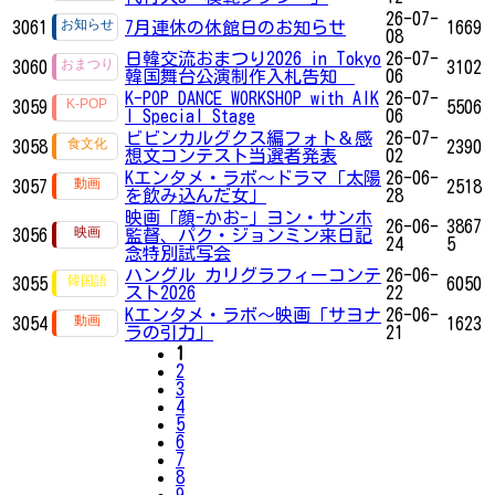
26-07-
3061
7月連休の休館日のお知らせ
1669
08
日韓交流おまつり2026 in Tokyo
26-07-
3060
3102
韓国舞台公演制作入札告知
06
K-POP DANCE WORKSHOP with AIK
26-07-
3059
5506
I Special Stage
06
ビビンカルグクス編フォト＆感
26-07-
3058
2390
想文コンテスト当選者発表
02
Kエンタメ・ラボ～ドラマ「太陽
26-06-
3057
2518
を飲み込んだ女」
28
映画「顔-かお-」ヨン・サンホ
26-06-
3867
3056
監督、パク・ジョンミン来日記
24
5
念特別試写会
ハングル カリグラフィーコンテ
26-06-
3055
6050
スト2026
22
Kエンタメ・ラボ～映画「サヨナ
26-06-
3054
1623
ラの引力」
21
1
2
3
4
5
6
7
8