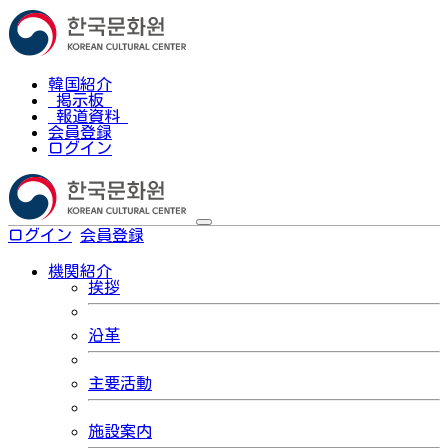
韓国紹介
掲示板
報道資料
会員登録
ログイン
ログイン
会員登録
한국어
機関紹介
挨拶
沿革
主要活動
施設案内