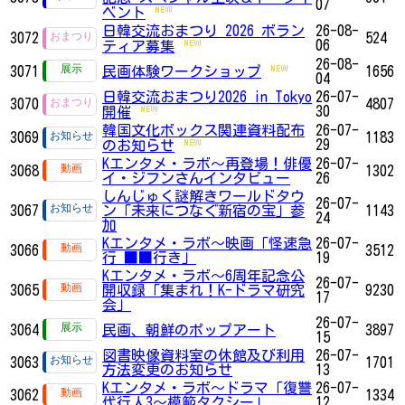
07
ベント
日韓交流おまつり 2026 ボラン
26-08-
3072
524
06
ティア募集
26-08-
3071
民画体験ワークショップ
1656
04
日韓交流おまつり2026 in Tokyo
26-07-
3070
4807
30
開催
韓国文化ボックス関連資料配布
26-07-
3069
1183
29
のお知らせ
Kエンタメ・ラボ～再登場！俳優
26-07-
3068
1302
イ・ジフンさんインタビュー
26
しんじゅく謎解きワールドタウ
26-07-
3067
ン「未来につなぐ新宿の宝」参
1143
24
加
Kエンタメ・ラボ～映画「怪速急
26-07-
3066
3512
行 ■■行き」
19
Kエンタメ・ラボ～6周年記念公
26-07-
3065
開収録「集まれ！K-ドラマ研究
9230
17
会」
26-07-
3064
民画、朝鮮のポップアート
3897
15
図書映像資料室の休館及び利用
26-07-
3063
1701
方法変更のお知らせ
13
Kエンタメ・ラボ～ドラマ「復讐
26-07-
3062
1334
代行人3～模範タクシー」
12