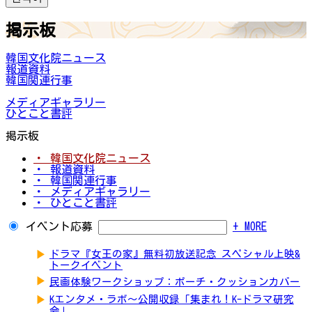
掲示板
韓国文化院ニュース
報道資料
韓国関連行事
メディアギャラリー
ひとこと書評
掲示板
・ 韓国文化院ニュース
・ 報道資料
・ 韓国関連行事
・ メディアギャラリー
・ ひとこと書評
イベント応募
+ MORE
▶
ドラマ『女王の家』無料初放送記念 スペシャル上映&
トークイベント
▶
民画体験ワークショップ：ポーチ・クッションカバー
▶
Kエンタメ・ラボ～公開収録「集まれ！K-ドラマ研究
会」