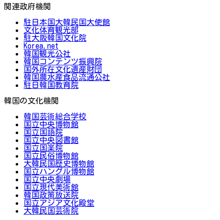
関連政府機関
駐日本国大韓民国大使館
文化体育観光部
駐大阪韓国文化院
Korea.net
韓国観光公社
韓国コンテンツ振興院
国外所在文化遺産財団
韓国農水産食品流通公社
駐日韓国教育院
韓国の文化機関
韓国芸術総合学校
国立中央博物館
国立国語院
国立中央図書館
国立国楽院
国立民俗博物館
大韓民国歴史博物館
国立ハングル博物館
国立中央劇場
国立現代美術館
韓国政策放送院
国立アジア文化殿堂
大韓民国芸術院