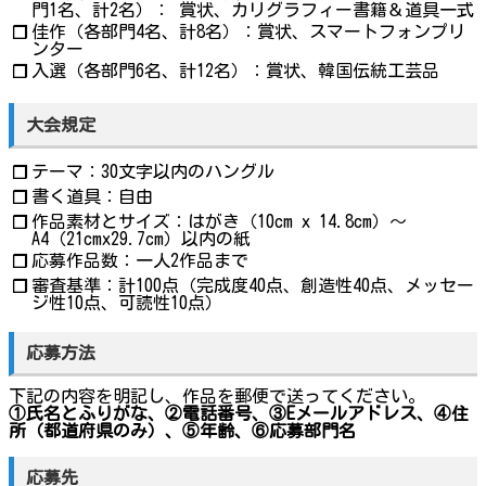
門1名、計2名）： 賞状、カリグラフィー書籍＆道具一式
佳作（各部門4名、計8名）：賞状、スマートフォンプリ
❐
ンター
入選（各部門6名、計12名）：賞状、韓国伝統工芸品
❐
大会規定
テーマ：30文字以内のハングル
❐
書く道具：自由
❐
作品素材とサイズ：はがき（10cm x 14.8cm）～
❐
A4（21cmx29.7cm）以内の紙
応募作品数：一人2作品まで
❐
審査基準：計100点（完成度40点、創造性40点、メッセー
❐
ジ性10点、可読性10点）
応募方法
下記の内容を明記し、作品を郵便で送ってください。
①氏名とふりがな、②電話番号、③Eメールアドレス、④住
所（都道府県のみ）、⑤年齢、⑥応募部門名
応募先