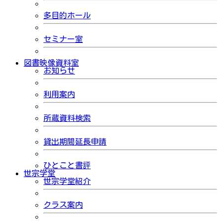
多目的ホール
セミナー室
図書映像資料室
お知らせ
利用案内
所蔵資料検索
貸出期間延長申請
ひとこと書評
世宗学堂
世宗学堂紹介
クラス案内