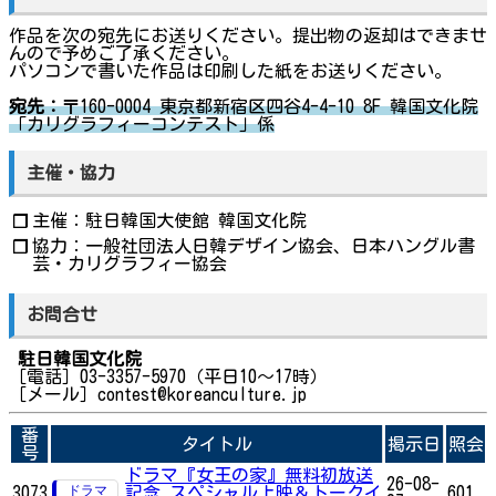
作品を次の宛先にお送りください。提出物の返却はできませ
んので予めご了承ください。
パソコンで書いた作品は印刷した紙をお送りください。
宛先：
〒160-0004 東京都新宿区四谷4-4-10 8F 韓国文化院
「カリグラフィーコンテスト」係
主催・協力
主催：駐日韓国大使館 韓国文化院
❐
協力：一般社団法人日韓デザイン協会、日本ハングル書
❐
芸・カリグラフィー協会
お問合せ
駐日韓国文化院
［電話］03-3357-5970（平日10～17時）
［メール］contest@koreanculture.jp
番
タイトル
掲示日
照会
号
ドラマ『女王の家』無料初放送
26-08-
3073
記念 スペシャル上映＆トークイ
601