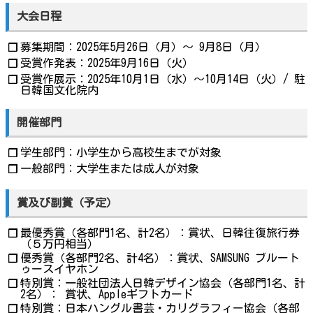
大会日程
募集期間：2025年5月26日（月）～ 9月8日（月）
❐
受賞作発表：2025年9月16日（火）
❐
受賞作展示：2025年10月1日（水）～10月14日（火）/ 駐
❐
日韓国文化院内
開催部門
学生部門：小学生から高校生までが対象
❐
一般部門：大学生または成人が対象
❐
賞及び副賞（予定）
最優秀賞（各部門1名、計2名）：賞状、日韓往復旅行券
❐
（５万円相当）
優秀賞（各部門2名、計4名）：賞状、SAMSUNG ブルート
❐
ゥースイヤホン
特別賞：一般社団法人日韓デザイン協会（各部門1名、計
❐
2名）： 賞状、Appleギフトカード
特別賞：日本ハングル書芸・カリグラフィー協会（各部
❐