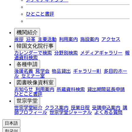
ひとこと書評
機関紹介
挨拶
沿革
主要活動
利用案内
施設案内
アクセス
韓国文化院行事
カレンダーで検索
分野別検索
メディアギャラリー
報
道資料検索
各種申請
後援名義
見学会
物品貸出
ギャラリーMI
多目的ホー
ル
セミナー室
図書映像資料室
お知らせ
利用案内
所蔵資料検索
貸出期間延長申請
ひとこと書評
世宗学堂
世宗学堂紹介
クラス案内
授業日程
受講申込案内
講
師プロフィール
世宗学堂ジャーナル
よくある質問
日本語
한국어