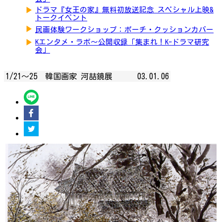
▶
ドラマ『女王の家』無料初放送記念 スペシャル上映&
トークイベント
▶
民画体験ワークショップ：ポーチ・クッションカバー
▶
Kエンタメ・ラボ～公開収録「集まれ！K-ドラマ研究
会」
1/21～25 韓国画家 河喆鏡展
03.01.06