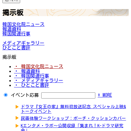
掲示板
韓国文化院ニュース
報道資料
韓国関連行事
メディアギャラリー
ひとこと書評
掲示板
・ 韓国文化院ニュース
・ 報道資料
・ 韓国関連行事
・ メディアギャラリー
・ ひとこと書評
イベント応募
+ MORE
▶
ドラマ『女王の家』無料初放送記念 スペシャル上映&
トークイベント
▶
民画体験ワークショップ：ポーチ・クッションカバー
▶
Kエンタメ・ラボ～公開収録「集まれ！K-ドラマ研究
会」