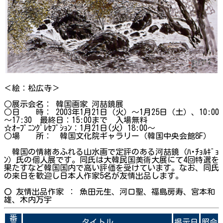
＜絵：松広寺＞
○展示会名： 韓国画家 河喆鏡展
○日 時： 2003年1月21日（火）～1月25日（土）、10:00
～17:30 最終日：15:00まで 入場無料
☆ｵｰﾌﾟﾆﾝｸﾞﾚｾﾌﾟｼｮﾝ：1月21日(火) 18:00～
○場 所： 韓国文化院ギャラリー（韓国中央会館8F）
韓国の情緒あふれる山水画で定評のある河喆鏡（ﾊ･ﾁｮﾙｷﾞｮ
ﾝ）氏の個人展です。同氏は大韓民国美術大展にて4回特選を
果たすなど韓国国内で高い評価を受けています。なお、同氏
の来日を歓迎し日本人作家5名が友情出品します。
〇 友情出品作家 ： 魚田元生、河口聖、福島房寿、宮本和
雄、木内万宇
番
タイトル
掲示日
照会