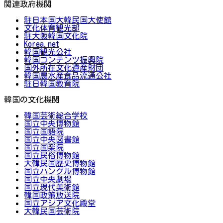
関連政府機関
駐日本国大韓民国大使館
文化体育観光部
駐大阪韓国文化院
Korea.net
韓国観光公社
韓国コンテンツ振興院
国外所在文化遺産財団
韓国農水産食品流通公社
駐日韓国教育院
韓国の文化機関
韓国芸術総合学校
国立中央博物館
国立国語院
国立中央図書館
国立国楽院
国立民俗博物館
大韓民国歴史博物館
国立ハングル博物館
国立中央劇場
国立現代美術館
韓国政策放送院
国立アジア文化殿堂
大韓民国芸術院