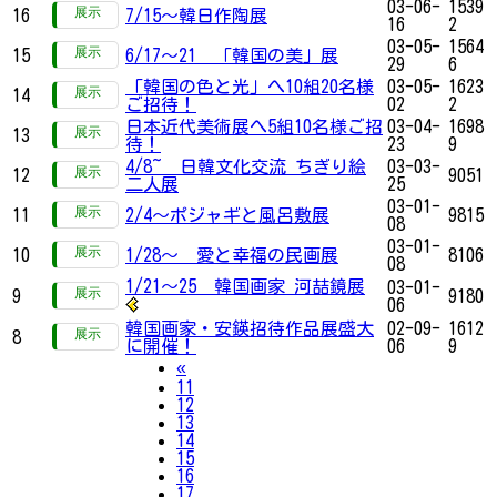
03-06-
1539
16
7/15～韓日作陶展
16
2
03-05-
1564
15
6/17～21 「韓国の美」展
29
6
「韓国の色と光」へ10組20名様
03-05-
1623
14
ご招待！
02
2
日本近代美術展へ5組10名様ご招
03-04-
1698
13
待！
23
9
4/8~ 日韓文化交流 ちぎり絵
03-03-
12
9051
二人展
25
03-01-
11
2/4～ポジャギと風呂敷展
9815
08
03-01-
10
1/28～ 愛と幸福の民画展
8106
08
1/21～25 韓国画家 河喆鏡展
03-01-
9
9180
06
韓国画家・安鍈招待作品展盛大
02-09-
1612
8
に開催！
06
9
Previous
«
11
12
13
14
15
16
17