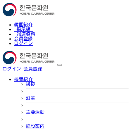
韓国紹介
掲示板
報道資料
会員登録
ログイン
ログイン
会員登録
한국어
機関紹介
挨拶
沿革
主要活動
施設案内