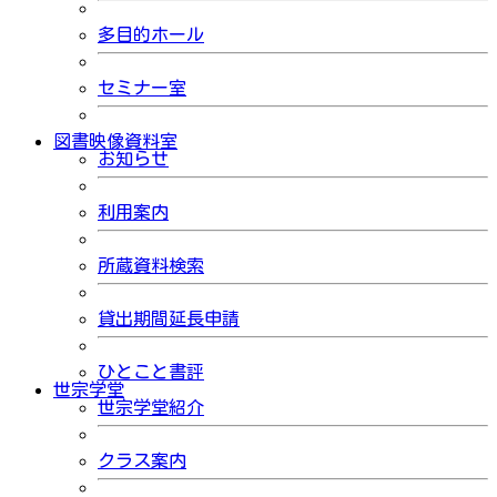
多目的ホール
セミナー室
図書映像資料室
お知らせ
利用案内
所蔵資料検索
貸出期間延長申請
ひとこと書評
世宗学堂
世宗学堂紹介
クラス案内