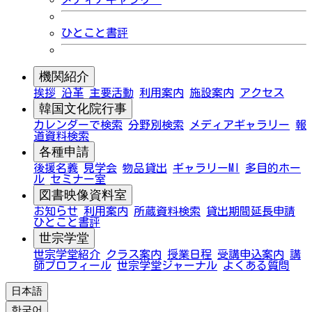
ひとこと書評
機関紹介
挨拶
沿革
主要活動
利用案内
施設案内
アクセス
韓国文化院行事
カレンダーで検索
分野別検索
メディアギャラリー
報
道資料検索
各種申請
後援名義
見学会
物品貸出
ギャラリーMI
多目的ホー
ル
セミナー室
図書映像資料室
お知らせ
利用案内
所蔵資料検索
貸出期間延長申請
ひとこと書評
世宗学堂
世宗学堂紹介
クラス案内
授業日程
受講申込案内
講
師プロフィール
世宗学堂ジャーナル
よくある質問
日本語
한국어