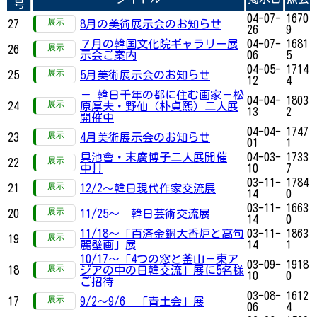
号
04-07-
1670
27
8月の美術展示会のお知らせ
26
9
７月の韓国文化院ギャラリー展
04-07-
1681
26
示会ご案内
06
5
04-05-
1714
25
5月美術展示会のお知らせ
12
4
－ 韓日千年の都に住む画家－松
04-04-
1803
24
原厚夫・野仙（朴貞熙）二人展
13
2
開催中
04-04-
1747
23
4月美術展示会のお知らせ
01
1
具池會・末廣博子二人展開催
04-03-
1733
22
中!!
10
7
03-11-
1784
21
12/2～韓日現代作家交流展
14
0
03-11-
1663
20
11/25～ 韓日芸術交流展
14
0
11/18～「百済金銅大香炉と高句
03-11-
1863
19
麗壁画」展
14
1
10/17～「4つの窓と釜山－東ア
03-09-
1918
18
ジアの中の日韓交流」展に5名様
10
0
ご招待
03-08-
1612
17
9/2～9/6 「青土会」展
06
4