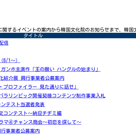
に関するイベントの案内から韓国文化院のお知らせまで、韓国
タイトル
①配信
6/1～）
・ガンホ主演作「王の願い ハングルの始まり」
優秀文化紹介展 興行事業者公募案内
・プロファイラー 見た通りに話せ」
ク・パラリンピック開催契機コンテンツ制作事業入札
コンテスト当選者発表
想文コンテスト～納豆チヂミ編
ラマ④チャンス商会～初恋を探して～
o 興行事業者公募案内