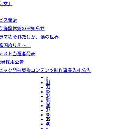
た女」
ビス開始
伴う施設休館のお知らせ
ラマ③それだけが、僕の世界
韓国ぬりえ～」
テスト当選者発表
職員採用公告
リンピック開催契機コンテンツ制作事業入札公告
Previous
«
31
32
33
34
35
36
37
38
39
40
Next
»