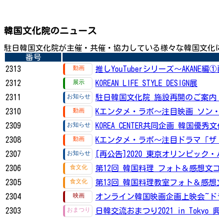
韓国文化院のニュース
駐日韓国文化院が主催・共催・協力している様々な韓国文化
番号
2313
推しYouTuberシリーズ〜AKANE編
2312
KOREAN LIFE STYLE DESIGN展
2311
駐日韓国文化院 施設再開のご案内（
2310
Kエンタメ・ラボ～注目映画 ソン
2309
KOREA CENTER共同企画 韓国
2308
Kエンタメ・ラボ～注目ドラマ「ザ
2307
[再公告]2020 東京オリンピッ
2306
第12回 韓国料理 フォト＆感想文
2305
第13回 韓国料理教室フォト＆感
2304
オンライン韓国映画企画上映会~ド
2303
日韓交流おまつり2021 in Toky