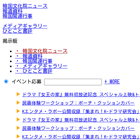
韓国文化院ニュース
報道資料
韓国関連行事
メディアギャラリー
ひとこと書評
掲示板
・ 韓国文化院ニュース
・ 報道資料
・ 韓国関連行事
・ メディアギャラリー
・ ひとこと書評
イベント応募
+ MORE
▶
ドラマ『女王の家』無料初放送記念 スペシャル上映&
▶
民画体験ワークショップ：ポーチ・クッションカバー
▶
Kエンタメ・ラボ～公開収録「集まれ！K-ドラマ研究会
▶
ドラマ『女王の家』無料初放送記念 スペシャル上映&
▶
民画体験ワークショップ：ポーチ・クッションカバー
▶
Kエンタメ・ラボ～公開収録「集まれ！K-ドラマ研究会