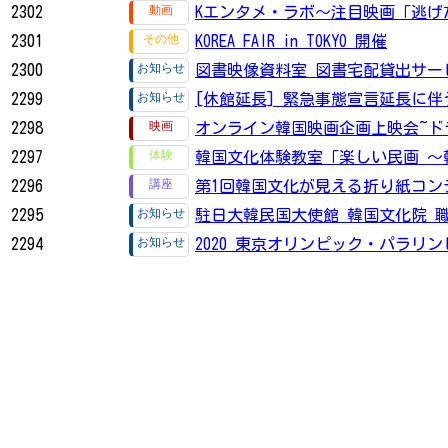
2302
Kエンタメ・ラボ～注目映画「逃げ
2301
KOREA FAIR in TOKYO 開催
2300
図書映像資料室 図書宅配貸出サー
2299
[休館延長] 緊急事態宣言延長に
2298
オンライン韓国映画企画上映会~ド
2297
韓国文化体験教室「楽しい民画 〜
2296
第1回韓国文化が見える折り紙コン
2295
駐日大韓民国大使館 韓国文化院 
2294
2020 東京オリンピック・パラ