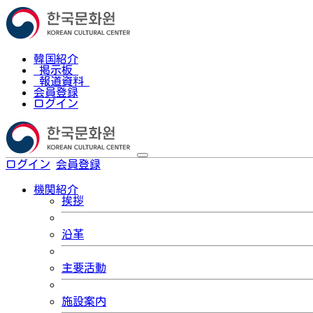
韓国紹介
掲示板
報道資料
会員登録
ログイン
ログイン
会員登録
한국어
機関紹介
挨拶
沿革
主要活動
施設案内