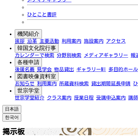
ひとこと書評
機関紹介
挨拶
沿革
主要活動
利用案内
施設案内
アクセス
韓国文化院行事
カレンダーで検索
分野別検索
メディアギャラリー
報
各種申請
後援名義
見学会
物品貸出
ギャラリーMI
多目的ホール
図書映像資料室
お知らせ
利用案内
所蔵資料検索
貸出期間延長申請
ひ
世宗学堂
世宗学堂紹介
クラス案内
授業日程
受講申込案内
講師
日本語
한국어
掲示板