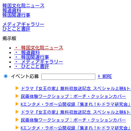
韓国文化院ニュース
報道資料
韓国関連行事
メディアギャラリー
ひとこと書評
掲示板
・ 韓国文化院ニュース
・ 報道資料
・ 韓国関連行事
・ メディアギャラリー
・ ひとこと書評
イベント応募
+ MORE
▶
ドラマ『女王の家』無料初放送記念 スペシャル上映&
▶
民画体験ワークショップ：ポーチ・クッションカバー
▶
Kエンタメ・ラボ～公開収録「集まれ！K-ドラマ研究会
▶
ドラマ『女王の家』無料初放送記念 スペシャル上映&
▶
民画体験ワークショップ：ポーチ・クッションカバー
▶
Kエンタメ・ラボ～公開収録「集まれ！K-ドラマ研究会