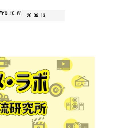
自慢 ① 配
20.09.13