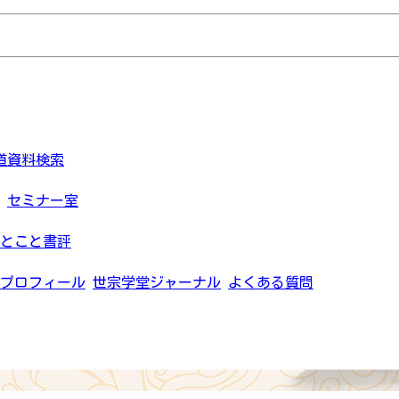
道資料検索
セミナー室
とこと書評
プロフィール
世宗学堂ジャーナル
よくある質問