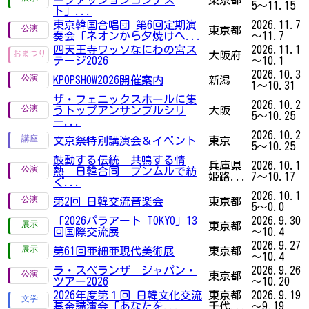
5～11.15
ト」...
東京韓国合唱団 第6回定期演
2026.11.7
東京都
奏会「ネオンから夕焼けへ...
～11.7
四天王寺ワッソなにわの宮ス
2026.11.1
大阪府
テージ2026
～10.1
2026.10.3
KPOPSHOW2026開催案内
新潟
1～10.31
ザ・フェニックスホールに集
2026.10.2
うトップアンサンブルシリ
大阪
5～10.25
ー...
2026.10.2
文京祭特別講演会＆イベント
東京
5～10.25
鼓動する伝統 共鳴する情
兵庫県
2026.10.1
熱 日韓合同 プンムルで紡
姫路...
7～10.17
ぐ...
2026.10.1
第2回 日韓交流音楽会
東京都
5～0.0
「2026パラアート TOKYO」13
2026.9.30
東京都
回国際交流展
～10.4
2026.9.27
第61回亜細亜現代美術展
東京都
～10.4
ラ・スペランザ ジャパン・
2026.9.26
東京都
ツアー2026
～10.20
2026年度第１回 日韓文化交流
東京都
2026.9.19
基金講演会「あなたを...
千代...
～9.19