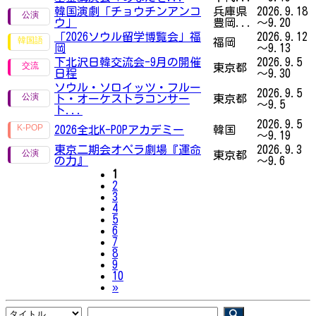
韓国演劇「チョウチンアンコ
兵庫県
2026.9.18
ウ」
豊岡...
～9.20
「2026ソウル留学博覧会」福
2026.9.12
福岡
岡
～9.13
下北沢日韓交流会-9月の開催
2026.9.5
東京都
日程
～9.30
ソウル・ソロイッツ・フルー
2026.9.5
ト・オーケストラコンサー
東京都
～9.5
ト...
2026.9.5
2026全北K-POPアカデミー
韓国
～9.19
東京二期会オペラ劇場『運命
2026.9.3
東京都
の力』
～9.6
1
2
3
4
5
6
7
8
9
10
Next
»