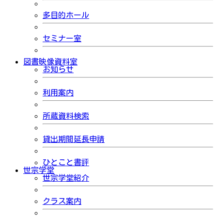
多目的ホール
セミナー室
図書映像資料室
お知らせ
利用案内
所蔵資料検索
貸出期間延長申請
ひとこと書評
世宗学堂
世宗学堂紹介
クラス案内