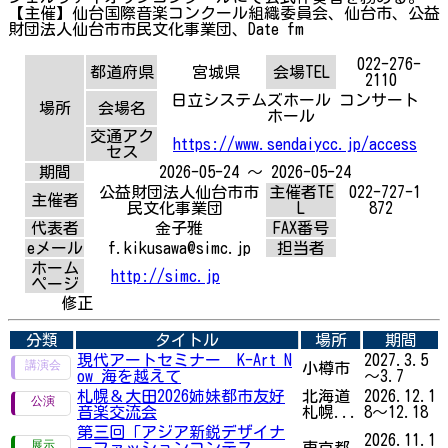
【主催】仙台国際音楽コンクール組織委員会、仙台市、公益
財団法人仙台市市民文化事業団、Date fm
022-276-
都道府県
宮城県
会場TEL
2110
日立システムズホール コンサート
場所
会場名
ホール
交通アク
https://www.sendaiycc.jp/access
セス
期間
2026-05-24 ～ 2026-05-24
公益財団法人仙台市市
主催者TE
022-727-1
主催者
民文化事業団
L
872
代表者
金子雅
FAX番号
eメール
f.kikusawa@simc.jp
担当者
ホーム
http://simc.jp
ページ
修正
分類
タイトル
場所
期間
現代アートセミナー K-Art N
2027.3.5
小樽市
ow 海を越えて
～3.7
札幌＆大田2026姉妹都市友好
北海道
2026.12.1
音楽交流会
札幌...
8～12.18
第三回「アジア新鋭デザイナ
2026.11.1
ーファッションコンテス
東京都