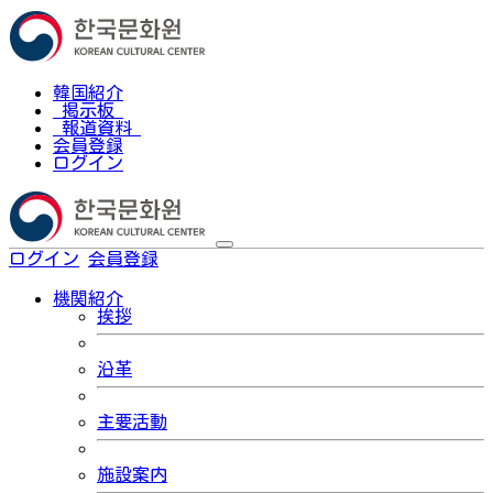
韓国紹介
掲示板
報道資料
会員登録
ログイン
ログイン
会員登録
한국어
機関紹介
挨拶
沿革
主要活動
施設案内