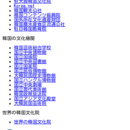
駐大阪韓国文化院
Korea.net
韓国観光公社
韓国コンテンツ振興院
国外所在文化遺産財団
韓国農水産食品流通公社
駐日韓国教育院
韓国の文化機関
韓国芸術総合学校
国立中央博物館
国立国語院
国立中央図書館
国立国楽院
国立民俗博物館
大韓民国歴史博物館
国立ハングル博物館
国立中央劇場
国立現代美術館
韓国政策放送院
国立アジア文化殿堂
大韓民国芸術院
世界の韓国文化院
世界の韓国文化院