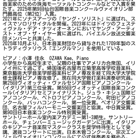
音楽家のための珠海モーツァルトコンクールなどで入賞を果
たす。2025年第9回仙台国際音楽コンクールヴァイオリン部
門最高位（第2位）入賞。
2021年にソナスアーツの「ヤング・ソリスト」に選ばれ、ス
イスでソロリサイタルを開催。2023年にはドイツのフェステ
ィヴァル・デア・ナツィオーネンにおいてヤング・アーティ
スト・オブ・ザ・イヤー賞に選ばれ、バイエルン放送交響楽
団メンバーと共演した。
2025年10月より、日本音楽財団から貸与された1709年製のス
トラディヴァリウス「エングルマン」を使用している。
ピアノ：小澤 佳永 OZAWA Kae, Piano
小学生から高校生まで、父親の仕事でアメリカ合衆国、イリ
ノイ州にて過ごす。帰国後名古屋市立菊里高等学校音楽科、
東京藝術大学音楽学部器楽科ピアノ専攻を経て同大学大学院
修士課程ピアノ専攻修了。現在同大学管打楽科演奏研究員。
第25回ヴィオッティ・ヴァルセジア国際ピアノコンクール
(イタリア)第三位受賞。第55回ヴィオッティ国際音楽コンク
ール(イタリア)セミファイナリスト。ジュラ・キシュ国際ピ
アノコンクール、ペトロフピアノコンクール、町田ピアノコ
ンクール、バッハコンクール、第一位受賞。ペオリア交響楽
団、名古屋フィルハーモニー交響楽団と協演。中日賞受賞。
第90回日本音楽コンクール特別賞受賞。
サントリーホール室内楽アカデミー第1-3期生。サントリー
ホール、チェンバーミュージックガーデンに出演。イタリア
のキジアーナ音楽院マスタークラスを奨学特待生として受
講、選抜コンサートに出演。日本木管コンクール、宗次エン
ジェルヴァイオリンコンクールにて公式伴奏者を務める。