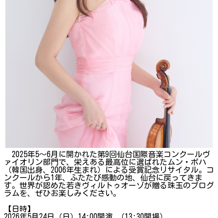
2025年5～6月に開かれた第9回仙台国際音楽コンクールヴ
ァイオリン部門で、栄えある最高位に選ばれたムン・ボハ
（韓国出身、2006年生まれ）による受賞記念リサイタル。コ
ンクールから1年、ふたたび感動の地、仙台に戻ってきま
す。世界が認めた若きヴィルトゥオーゾが贈る珠玉のプログ
ラムを、ぜひお楽しみください。
【日時】
2026年5月24日（日）14:00開演 （13:30開場）