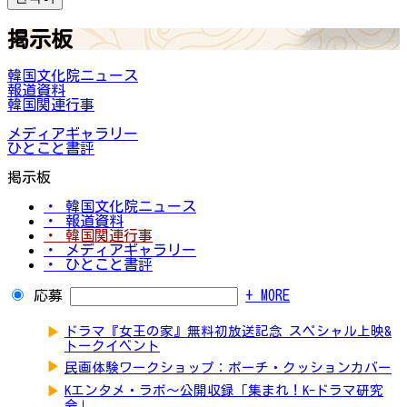
掲示板
韓国文化院ニュース
報道資料
韓国関連行事
メディアギャラリー
ひとこと書評
掲示板
・ 韓国文化院ニュース
・ 報道資料
・ 韓国関連行事
・ メディアギャラリー
・ ひとこと書評
応募
+ MORE
▶
ドラマ『女王の家』無料初放送記念 スペシャル上映&
トークイベント
▶
民画体験ワークショップ：ポーチ・クッションカバー
▶
Kエンタメ・ラボ～公開収録「集まれ！K-ドラマ研究
会」