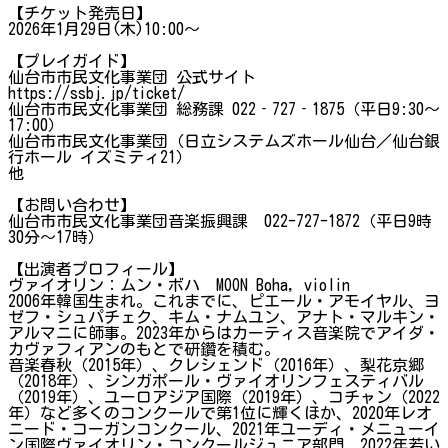
【チケット発売日】
2026年1月29日(木)10:00～
【プレイガイド】
仙台市市民文化事業団 公式サイト
https://ssbj.jp/ticket/
仙台市市民文化事業団 総務課 022‐727‐1875（平日9:30～
17:00）
仙台市市民文化事業団（日立システムズホール仙台／仙台銀
行ホール イズミティ21）
他
【お問い合わせ】
仙台市市民文化事業団音楽振興課 022-727-1872（平日9時
30分～17時）
【出演者プロフィール】
ヴァイオリン：ムン・ボハ MOON Boha, violin
2006年韓国生まれ。これまでに、ピエール・アモイヤル、ヨ
ゼフ・シュパチェク、キム・ナムユン、アナト・マルキン・
アルマニに師事。2023年からはカーティス音楽院でアイダ・
カヴァフィアンのもとで研鑽を積む。
音楽春秋（2015年）、クレシェンド（2016年）、梨花京郷
（2018年）、シンガポール・ヴァイオリンフェスティバル
（2019年）、ユーロアジア国際（2019年）、コチャン（2022
年）など多くのコンクールで第1位に輝くほか、2020年レオ
ニード・コーガンコンクール、2021年ユーディ・メニューイ
ン国際ヴァイオリン・コンクールジュニア部門、2022年若い