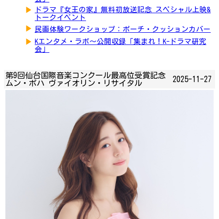
▶
ドラマ『女王の家』無料初放送記念 スペシャル上映&
トークイベント
▶
民画体験ワークショップ：ポーチ・クッションカバー
▶
Kエンタメ・ラボ～公開収録「集まれ！K-ドラマ研究
会」
第9回仙台国際音楽コンクール最高位受賞記念
2025-11-27
ムン・ボハ ヴァイオリン・リサイタル