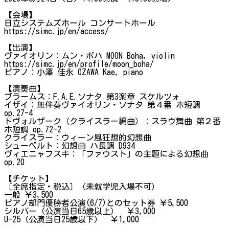
【会場】
日立システムズホール コンサートホール
https://simc.jp/en/access/
【出演】
ヴァイオリン：ムン・ボハ MOON Boha, violin
https://simc.jp/en/profile/moon_boha/
ピアノ：小澤 佳永 OZAWA Kae, piano
【演奏曲】
ブラームス：F.A.E.ソナタ 第3楽章 スケルツォ
イザイ：無伴奏ヴァイオリン・ソナタ 第４番 ホ短調
op.27-4
ドヴォルザーク（クライスラー編曲）：スラヴ舞曲 第２番
ホ短調 op.72-2
クライスラー：ウィーン風狂想的幻想曲
シューベルト：幻想曲 ハ長調 D934
ヴィエニャフスキ：「ファウスト」の主題による幻想曲
op.20
【チケット】
［全席指定・税込］（未就学児入場不可）
一般 ￥3,500
ピアノ部門優勝者公演(6/7)とのセット券 ￥5,500
シルバー（公演当日65歳以上） ￥3,000
U-25（公演当日25歳以下） ￥1,000