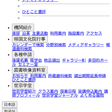
ひとこと書評
機関紹介
挨拶
沿革
主要活動
利用案内
施設案内
アクセス
韓国文化院行事
カレンダーで検索
分野別検索
メディアギャラリー
報
道資料検索
各種申請
後援名義
見学会
物品貸出
ギャラリーMI
多目的ホー
ル
セミナー室
図書映像資料室
お知らせ
利用案内
所蔵資料検索
貸出期間延長申請
ひとこと書評
世宗学堂
世宗学堂紹介
クラス案内
授業日程
受講申込案内
講
師プロフィール
世宗学堂ジャーナル
よくある質問
日本語
한국어