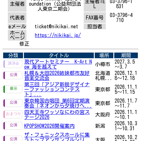
主催者TE
03-3796-1
主催者
oundation（公益財団法
L
831
人東京二期会）
03-3796-4
代表者
FAX番号
710
eメール
ticket@nikikai.net
担当者
ホーム
https://nikikai.jp/
ページ
修正
分類
タイトル
場所
期間
現代アートセミナー K-Art N
2027.3.5
小樽市
ow 海を越えて
～3.7
札幌＆大田2026姉妹都市友好
北海道
2026.12.1
音楽交流会
札幌...
8～12.18
第三回「アジア新鋭デザイナ
2026.11.1
ーファッションコンテス
東京都
5～11.15
ト」...
東京韓国合唱団 第6回定期演
2026.11.7
東京都
奏会「ネオンから夕焼けへ...
～11.7
四天王寺ワッソなにわの宮ス
2026.11.1
大阪府
テージ2026
～10.1
2026.10.3
KPOPSHOW2026開催案内
新潟
1～10.31
ザ・フェニックスホールに集
2026.10.2
うトップアンサンブルシリ
大阪