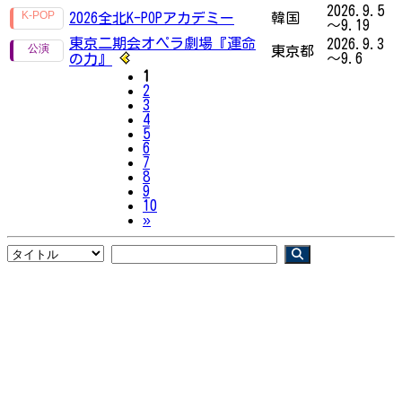
2026.9.5
2026全北K-POPアカデミー
韓国
～9.19
東京二期会オペラ劇場『運命
2026.9.3
東京都
～9.6
の力』
1
2
3
4
5
6
7
8
9
10
Next
»