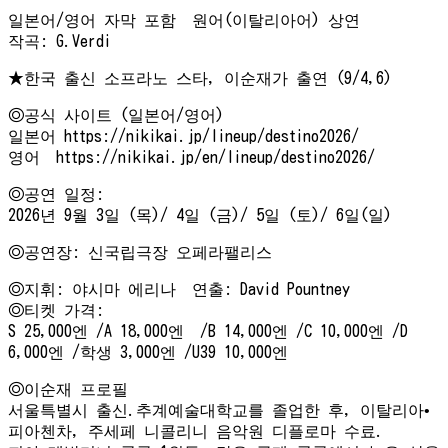
일본어/영어 자막 포함 원어(이탈리아어) 상연
작곡: G.Verdi
★한국 출신 소프라노 스타, 이순재가 출연 (9/4,6)
◎공식 사이트 (일본어/영어)
일본어 https://nikikai.jp/lineup/destino2026/
영어 https://nikikai.jp/en/lineup/destino2026/
◎공연 일정:
2026년 9월 3일 (목)/ 4일 (금)/ 5일 (토)/ 6일(일)
◎공연장: 신국립극장 오페라팰리스
◎지휘: 야시마 에리나 연출: David Pountney
◎티켓 가격:
S 25,000엔 /A 18,000엔 /B 14,000엔 /C 10,000엔 /D
6,000엔 /학생 3,000엔 /U39 10,000엔
◎이순재 프로필
서울특별시 출신.추계예술대학교를 졸업한 후, 이탈리아•
피아첸차, 주세페 니콜리니 음악원 디플로마 수료.