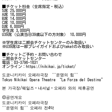
■チケット料金（全席指定・税込）
S席 25,000円
A席 18,000円
B席 14,000円
C席 10,000円
D席 6,000円
学生席 3,000円
U39席（公演当日39歳以下の方対象） 10,000円
※学生席は二期会チケットセンターのみ取扱い
※U39席は一部プレイガイドおよびteketのみ取扱い
■チケットご予約・お問い合わせ
二期会チケットセンター
電話：03-3796-1831
オンライン：https://nikikai.jp/ticket/
도쿄니키카이 오페라극장 ''운명의 힘''
Tokyo Nikikai Opera Theatre “La Forza del Destino”
본 가극장/웨일즈・내셔널・오페라 와의 제휴공연
◎공연개요
도쿄니키카이 오페라극장
''운명의 힘'' 오페라 전4막