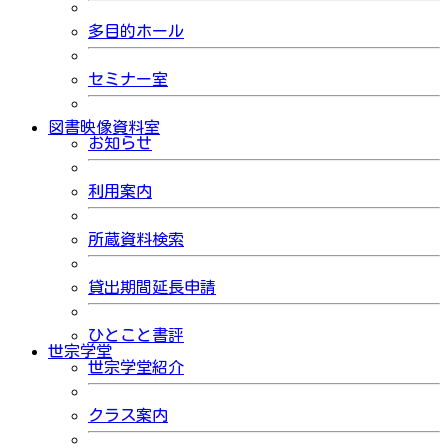
多目的ホール
セミナー室
図書映像資料室
お知らせ
利用案内
所蔵資料検索
貸出期間延長申請
ひとこと書評
世宗学堂
世宗学堂紹介
クラス案内