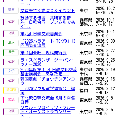
5～10.25
ー...
2026.10.2
文京祭特別講演会＆イベント
東京
5～10.25
鼓動する伝統 共鳴する情
兵庫県
2026.10.1
熱 日韓合同 プンムルで紡
姫路...
7～10.17
ぐ...
2026.10.1
第2回 日韓交流音楽会
東京都
5～0.0
「2026パラアート TOKYO」13
2026.9.30
東京都
回国際交流展
～10.4
2026.9.27
第61回亜細亜現代美術展
東京都
～10.4
ラ・スペランザ ジャパン・
2026.9.26
東京都
ツアー2026
～10.20
2026年度第１回 日韓文化交流
東京都
2026.9.19
基金講演会「あなたを...
千代...
～9.19
韓国演劇「チョウチンアンコ
兵庫県
2026.9.18
ウ」
豊岡...
～9.20
「2026ソウル留学博覧会」福
2026.9.12
福岡
岡
～9.13
下北沢日韓交流会-9月の開催
2026.9.5
東京都
日程
～9.30
ソウル・ソロイッツ・フルー
2026.9.5
ト・オーケストラコンサー
東京都
～9.5
ト...