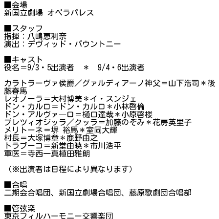
■会場
新国立劇場 オペラパレス
■スタッフ
指揮：八嶋恵利奈
演出：デヴィッド・パウントニー
■キャスト
役名＝9/3・5出演者 ＊ 9/4・6出演者
カラトラーヴァ侯爵／グァルディアーノ神父＝山下浩司＊後
藤春馬
レオノーラ＝大村博美＊イ・スンジェ
ドン・カルロ＝ドン・カルロ＊小林啓倫
ドン・アルヴァ―ロ＝樋口達哉＊小原啓楼
プレツィオジッラ／クッラ＝加藤のぞみ＊花房英里子
メリトーネ＝堺 裕馬＊室岡大輝
村長＝大塚博章＊鹿野由之
トラブーコ＝新堂由暁＊市川浩平
軍医＝寺西一真植田雅朗
（※出演者は日程により異なります）
■合唱
二期会合唱団、新国立劇場合唱団、藤原歌劇団合唱部
■管弦楽
東京フィルハーモニー交響楽団