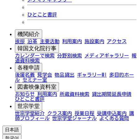
ひとこと書評
機関紹介
挨拶
沿革
主要活動
利用案内
施設案内
アクセス
韓国文化院行事
カレンダーで検索
分野別検索
メディアギャラリー
報
道資料検索
各種申請
後援名義
見学会
物品貸出
ギャラリーMI
多目的ホー
ル
セミナー室
図書映像資料室
お知らせ
利用案内
所蔵資料検索
貸出期間延長申請
ひとこと書評
世宗学堂
世宗学堂紹介
クラス案内
授業日程
受講申込案内
講
師プロフィール
世宗学堂ジャーナル
よくある質問
日本語
한국어