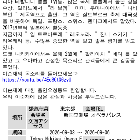
피아 테발디니 콩쿨 1위등, 많은 국제 콩쿨에서 높은 상을
수상. 밀라노에서 “라 보엠” 미미, 루마니아에서 ”나비
부인“ 제목역으로 출연. 그 역은 잘트부르크 축제 대극장
을 비롯하여 독일, 프랑스, 스위스, 덴마크에서도 맡았다.
2017년부터 일본에서 활동중.
지금까지 ”일 트로바토레“ 레오노라, ”잔니 스키키“
라우레타 등, 수많은 중요한 역을 맡고 좋은 평가를 받고
있다.
도쿄 니키카이에서는 올해 2월에 ”팔리아치“ 네다 를 맡
았고 그 우아하고 간절한 목소리로 관객들에게 큰 감동을
주었다.
이순재의 목소리를 들어보세요⇒
https://youtu.be/4Eo86tQGzyU
이순재에 대한 출연요청등도 환영합니다.
우리 이순재에 많은 관삼과 사랑을 부탁드립니다.
都道府県
東京都
会場TEL
会場名
新国立劇場 オペラパレス
場所
交通アク
セス
期間
2026-09-03 ～ 2026-09-06
Tokyo Nikikai Opera F