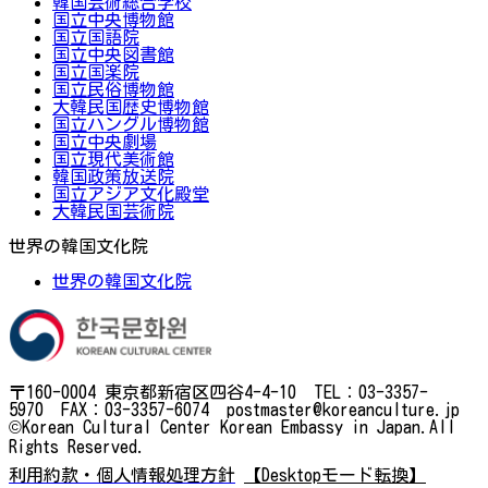
韓国芸術総合学校
国立中央博物館
国立国語院
国立中央図書館
国立国楽院
国立民俗博物館
大韓民国歴史博物館
国立ハングル博物館
国立中央劇場
国立現代美術館
韓国政策放送院
国立アジア文化殿堂
大韓民国芸術院
世界の韓国文化院
世界の韓国文化院
〒160-0004 東京都新宿区四谷4-4-10 TEL：03-3357-
5970 FAX：03-3357-6074 postmaster@koreanculture.jp
©Korean Cultural Center Korean Embassy in Japan.All
Rights Reserved.
利用約款・個人情報処理方針
【Desktopモード転換】