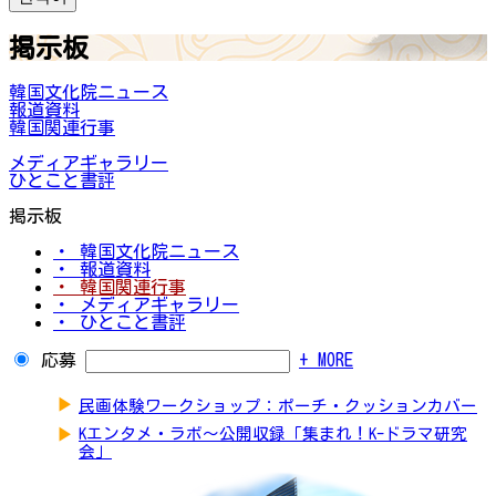
掲示板
韓国文化院ニュース
報道資料
韓国関連行事
メディアギャラリー
ひとこと書評
掲示板
・ 韓国文化院ニュース
・ 報道資料
・ 韓国関連行事
・ メディアギャラリー
・ ひとこと書評
応募
+ MORE
▶
民画体験ワークショップ：ポーチ・クッションカバー
▶
Kエンタメ・ラボ～公開収録「集まれ！K-ドラマ研究
会」