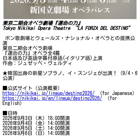
東京二期会オペラ劇場『運命の力』
Tokyo Nikikai Opera Theatre “LA FORZA DEL DESTINO”
ボン歌劇場とウェールズ・ナショナル・オペラとの提携公
演
東京二期会オペラ劇場
『運命の力』オペラ全4幕
日本語及び英語字幕付原語(イタリア語)上演
作曲：ジュゼッペ・ヴェルディ
★韓国出身の新星ソプラノ、イ・スンジェが出演！（9/4・6
公演）
■公式サイト（公演概要）
https://nikikai.jp/lineup/destino2026/
（for Japanese）
https://nikikai.jp/en/lineup/destino2026/
（for
English）
■日時
2026年9月3日（木）18:00開演
2026年9月4日（金）14:00開演
2026年9月5日（土）14:00開演
2026年9月6日（日）14:00開演