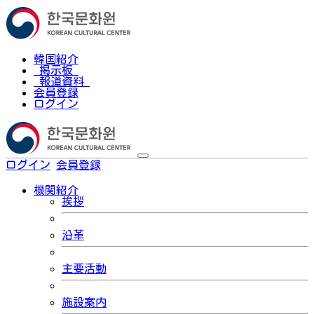
韓国紹介
掲示板
報道資料
会員登録
ログイン
ログイン
会員登録
한국어
機関紹介
挨拶
沿革
主要活動
施設案内