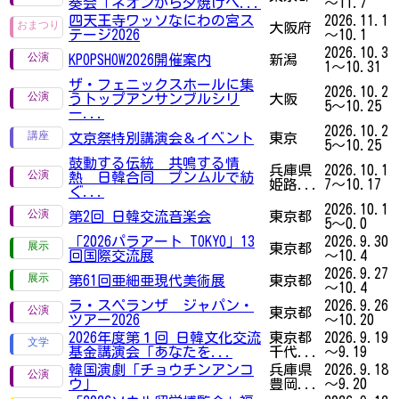
奏会「ネオンから夕焼けへ...
～11.7
四天王寺ワッソなにわの宮ス
2026.11.1
大阪府
テージ2026
～10.1
2026.10.3
KPOPSHOW2026開催案内
新潟
1～10.31
ザ・フェニックスホールに集
2026.10.2
うトップアンサンブルシリ
大阪
5～10.25
ー...
2026.10.2
文京祭特別講演会＆イベント
東京
5～10.25
鼓動する伝統 共鳴する情
兵庫県
2026.10.1
熱 日韓合同 プンムルで紡
姫路...
7～10.17
ぐ...
2026.10.1
第2回 日韓交流音楽会
東京都
5～0.0
「2026パラアート TOKYO」13
2026.9.30
東京都
回国際交流展
～10.4
2026.9.27
第61回亜細亜現代美術展
東京都
～10.4
ラ・スペランザ ジャパン・
2026.9.26
東京都
ツアー2026
～10.20
2026年度第１回 日韓文化交流
東京都
2026.9.19
基金講演会「あなたを...
千代...
～9.19
韓国演劇「チョウチンアンコ
兵庫県
2026.9.18
ウ」
豊岡...
～9.20