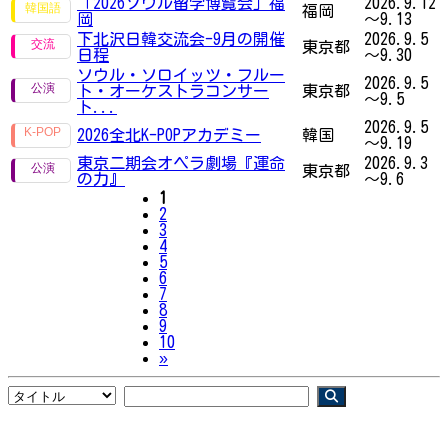
「2026ソウル留学博覧会」福
2026.9.12
福岡
岡
～9.13
下北沢日韓交流会-9月の開催
2026.9.5
東京都
日程
～9.30
ソウル・ソロイッツ・フルー
2026.9.5
ト・オーケストラコンサー
東京都
～9.5
ト...
2026.9.5
2026全北K-POPアカデミー
韓国
～9.19
東京二期会オペラ劇場『運命
2026.9.3
東京都
の力』
～9.6
1
2
3
4
5
6
7
8
9
10
Next
»