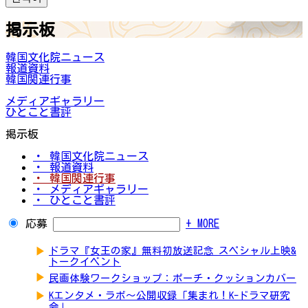
掲示板
韓国文化院ニュース
報道資料
韓国関連行事
メディアギャラリー
ひとこと書評
掲示板
・ 韓国文化院ニュース
・ 報道資料
・ 韓国関連行事
・ メディアギャラリー
・ ひとこと書評
応募
+ MORE
▶
ドラマ『女王の家』無料初放送記念 スペシャル上映&
トークイベント
▶
民画体験ワークショップ：ポーチ・クッションカバー
▶
Kエンタメ・ラボ～公開収録「集まれ！K-ドラマ研究
会」