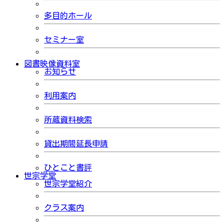
多目的ホール
セミナー室
図書映像資料室
お知らせ
利用案内
所蔵資料検索
貸出期間延長申請
ひとこと書評
世宗学堂
世宗学堂紹介
クラス案内