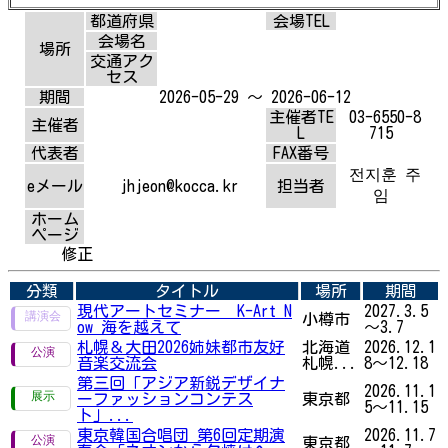
都道府県
会場TEL
会場名
場所
交通アク
セス
期間
2026-05-29 ～ 2026-06-12
主催者TE
03-6550-8
主催者
L
715
代表者
FAX番号
전지훈 주
eメール
jhjeon@kocca.kr
担当者
임
ホーム
ページ
修正
分類
タイトル
場所
期間
現代アートセミナー K-Art N
2027.3.5
小樽市
ow 海を越えて
～3.7
札幌＆大田2026姉妹都市友好
北海道
2026.12.1
音楽交流会
札幌...
8～12.18
第三回「アジア新鋭デザイナ
2026.11.1
ーファッションコンテス
東京都
5～11.15
ト」...
東京韓国合唱団 第6回定期演
2026.11.7
東京都