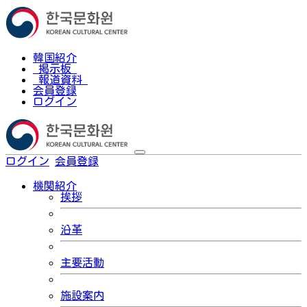
韓国紹介
掲示板
報道資料
会員登録
ログイン
ログイン
会員登録
한국어
機関紹介
挨拶
沿革
主要活動
施設案内