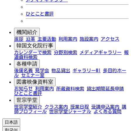
ひとこと書評
機関紹介
挨拶
沿革
主要活動
利用案内
施設案内
アクセス
韓国文化院行事
カレンダーで検索
分野別検索
メディアギャラリー
報
道資料検索
各種申請
後援名義
見学会
物品貸出
ギャラリーMI
多目的ホー
ル
セミナー室
図書映像資料室
お知らせ
利用案内
所蔵資料検索
貸出期間延長申請
ひとこと書評
世宗学堂
世宗学堂紹介
クラス案内
授業日程
受講申込案内
講
師プロフィール
世宗学堂ジャーナル
よくある質問
日本語
한국어