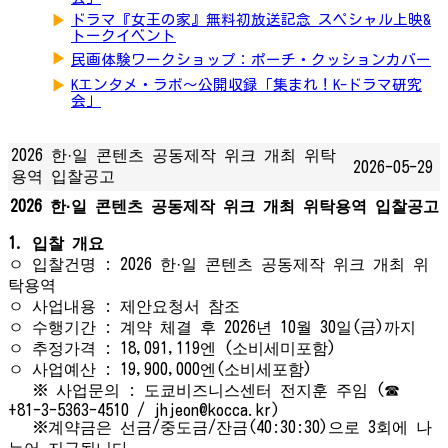
▶
ドラマ『女王の家』無料初放送記念 スペシャル上映&
トークイベント
▶
民画体験ワークショップ：ポーチ・クッションカバー
▶
Kエンタメ・ラボ～公開収録「集まれ！K-ドラマ研究
会」
2026 한·일 콘텐츠 공동제작 위크 개최 위탁
2026-05-29
용역 입찰공고
2026 한·일 콘텐츠 공동제작 위크 개최 위탁용역 입찰공고
1. 입찰 개요
ㅇ 입찰건명 : 2026 한·일 콘텐츠 공동제작 위크 개최 위
탁용역
ㅇ 사업내용 : 제안요청서 참조
ㅇ 수행기간 : 계약 체결 후 2026년 10월 30일(금)까지
ㅇ 추정가격 : 18,091,119엔 (소비세미포함)
ㅇ 사업예산 : 19,900,000엔(소비세포함)
※ 사업문의 : 도쿄비즈니스센터 전지훈 주임 (☎
+81-3-5363-4510 / jhjeon@kocca.kr)
※계약금은 선금/중도금/잔금(40:30:30)으로 3회에 나
누어 지급됩니다.