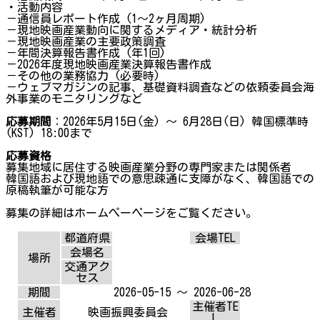
・活動内容
－通信員レポート作成 (1〜2ヶ月周期)
－現地映画産業動向に関するメディア・統計分析
－現地映画産業の主要政策調査
－年間決算報告書作成 (年1回)
－2026年度現地映画産業決算報告書作成
－その他の業務協力 (必要時)
－ウェブマガジンの記事、基礎資料調査などの依頼委員会海
外事業のモニタリングなど
応募期間
：2026年5月15日(金) 〜 6月28日(日) 韓国標準時
(KST) 18:00まで
応募資格
募集地域に居住する映画産業分野の専門家または関係者
韓国語および現地語での意思疎通に支障がなく、韓国語での
原稿執筆が可能な方
募集の詳細はホームぺーページをご覧ください。
都道府県
会場TEL
会場名
場所
交通アク
セス
期間
2026-05-15 ～ 2026-06-28
主催者TE
主催者
映画振興委員会
L