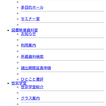
多目的ホール
セミナー室
図書映像資料室
お知らせ
利用案内
所蔵資料検索
貸出期間延長申請
ひとこと書評
世宗学堂
世宗学堂紹介
クラス案内