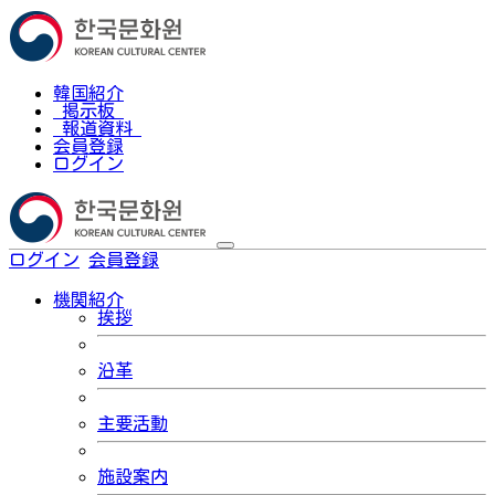
韓国紹介
掲示板
報道資料
会員登録
ログイン
ログイン
会員登録
한국어
機関紹介
挨拶
沿革
主要活動
施設案内