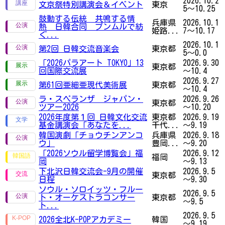
2026.10.2
文京祭特別講演会＆イベント
東京
5～10.25
鼓動する伝統 共鳴する情
兵庫県
2026.10.1
熱 日韓合同 プンムルで紡
姫路...
7～10.17
ぐ...
2026.10.1
第2回 日韓交流音楽会
東京都
5～0.0
「2026パラアート TOKYO」13
2026.9.30
東京都
回国際交流展
～10.4
2026.9.27
第61回亜細亜現代美術展
東京都
～10.4
ラ・スペランザ ジャパン・
2026.9.26
東京都
ツアー2026
～10.20
2026年度第１回 日韓文化交流
東京都
2026.9.19
基金講演会「あなたを...
千代...
～9.19
韓国演劇「チョウチンアンコ
兵庫県
2026.9.18
ウ」
豊岡...
～9.20
「2026ソウル留学博覧会」福
2026.9.12
福岡
岡
～9.13
下北沢日韓交流会-9月の開催
2026.9.5
東京都
日程
～9.30
ソウル・ソロイッツ・フルー
2026.9.5
ト・オーケストラコンサー
東京都
～9.5
ト...
2026.9.5
2026全北K-POPアカデミー
韓国
～9.19