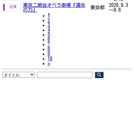
東京二期会オペラ劇場『運命
2026.9.3
東京都
の力』
～9.6
1
2
3
4
5
6
7
8
9
10
Next
»