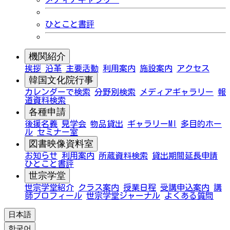
ひとこと書評
機関紹介
挨拶
沿革
主要活動
利用案内
施設案内
アクセス
韓国文化院行事
カレンダーで検索
分野別検索
メディアギャラリー
報
道資料検索
各種申請
後援名義
見学会
物品貸出
ギャラリーMI
多目的ホー
ル
セミナー室
図書映像資料室
お知らせ
利用案内
所蔵資料検索
貸出期間延長申請
ひとこと書評
世宗学堂
世宗学堂紹介
クラス案内
授業日程
受講申込案内
講
師プロフィール
世宗学堂ジャーナル
よくある質問
日本語
한국어