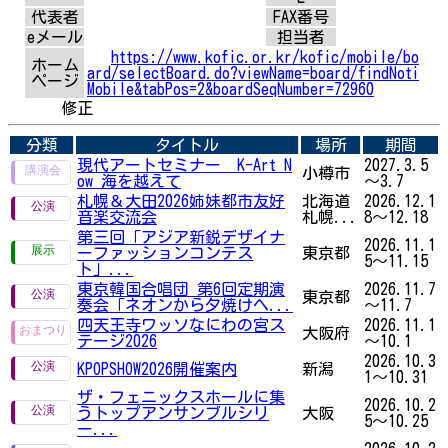
代表者
FAX番号
eメール
担当者
https://www.kofic.or.kr/kofic/mobile/bo
ホーム
ard/selectBoard.do?viewName=board/findNoti
ページ
Mobile&tabPos=2&boardSeqNumber=72960
修正
分類
タイトル
場所
期間
現代アートセミナー K-Art N
2027.3.5
小樽市
ow 海を越えて
～3.7
札幌＆大田2026姉妹都市友好
北海道
2026.12.1
音楽交流会
札幌...
8～12.18
第三回「アジア新鋭デザイナ
2026.11.1
ーファッションコンテス
東京都
5～11.15
ト」...
東京韓国合唱団 第6回定期演
2026.11.7
東京都
奏会「ネオンから夕焼けへ...
～11.7
四天王寺ワッソなにわの宮ス
2026.11.1
大阪府
テージ2026
～10.1
2026.10.3
KPOPSHOW2026開催案内
新潟
1～10.31
ザ・フェニックスホールに集
2026.10.2
うトップアンサンブルシリ
大阪
5～10.25
ー...