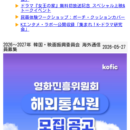
▶
ドラマ『女王の家』無料初放送記念 スペシャル上映&
トークイベント
▶
民画体験ワークショップ：ポーチ・クッションカバー
▶
Kエンタメ・ラボ～公開収録「集まれ！K-ドラマ研究
会」
2026〜2027年 韓国・映画振興委員会 海外通信
2026-05-27
員募集​​​​​​​