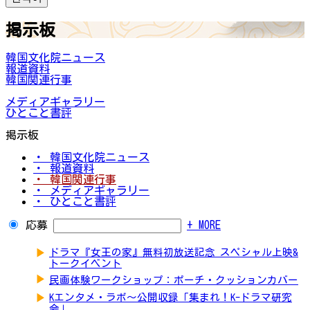
掲示板
韓国文化院ニュース
報道資料
韓国関連行事
メディアギャラリー
ひとこと書評
掲示板
・ 韓国文化院ニュース
・ 報道資料
・ 韓国関連行事
・ メディアギャラリー
・ ひとこと書評
応募
+ MORE
▶
ドラマ『女王の家』無料初放送記念 スペシャル上映&
トークイベント
▶
民画体験ワークショップ：ポーチ・クッションカバー
▶
Kエンタメ・ラボ～公開収録「集まれ！K-ドラマ研究
会」