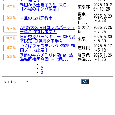
韓国から金廷恩先生 来日！
2025.10.2
東京都
「本場のキンパ教室」
6～10.26
東京
2025.8.23
甘草のお料理教室
都
～8.23
目...
7月新大久保日韓交流パーティ
新大久
2025.7.25
ーにご招待します！
保
～7.25
日韓交流バーベキュー 30代以
2025.5.30
東京
下限定 日韓男女率半々...
～5.30
つくばフェスティバル2025 韓
2025.5.17
茨城県
国ブース出展！
～5.18
季節のキムチ作り体験 at 熱
静岡県
2025.1.26
海梅園韓国庭園 ～七尾...
熱海...
～1.26
1
2
3