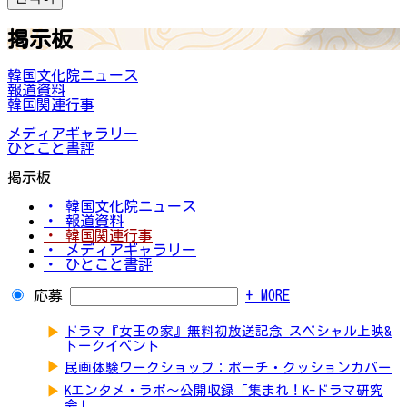
掲示板
韓国文化院ニュース
報道資料
韓国関連行事
メディアギャラリー
ひとこと書評
掲示板
・ 韓国文化院ニュース
・ 報道資料
・ 韓国関連行事
・ メディアギャラリー
・ ひとこと書評
応募
+ MORE
▶
ドラマ『女王の家』無料初放送記念 スペシャル上映&
トークイベント
▶
民画体験ワークショップ：ポーチ・クッションカバー
▶
Kエンタメ・ラボ～公開収録「集まれ！K-ドラマ研究
会」