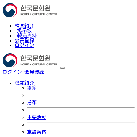
韓国紹介
掲示板
報道資料
会員登録
ログイン
ログイン
会員登録
한국어
機関紹介
挨拶
沿革
主要活動
施設案内