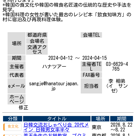
*韓国の食文化や韓国の韓食名匠達の伝統的な歴史や手法を
見学。
*韓国料理の女性が書いた最古のレシピ本「飲食知味方」の
村に宿泊及び再現料理体験。
都道府県
会場TEL
会場名
場所
交通アク
セス
期間
2024-04-12 ～ 2024-04-15
主催者TE
03-6629-4
主催者
ハナツアー
L
765
代表者
FAX番号
李 相弟
sangje@hanatourjapan.
eメール
担当者
（イ サン
jp
ゼ）
ホーム
ページ
修正
分類
タイトル
場所
期間
日韓交流おしゃべり会 20代メ
2026.8.22
東京
イン 日韓男女率半々
～8.22
善玉先生のお餅教室 プクミ
東京都
2026.8.1