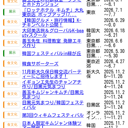
とホドカンジョン
目黒...
～8.1
「ロッテホテル キムチ」大丸
2026.7.1
東京
東京店 ポップアップ(7...
～7.7
【韓国グルメ・旅行情報】K-
2026.6.29
チキンベルト公開！
～0.0
大邱美活旅＆グローバルK-bea
韓国大
2026.6.18
utyスクール
邱
～6.21
善玉先生 料理教室 発酵エキ
東京都
2026.6.6
ス作り
目黒...
～6.6
東京都
2026.5.30
韓国フェスティバルin緑が丘
目黒...
～5.30
東京近
2026.4.27
韓食サポーターズ
郊
～6.7
11月新大久保日韓交流パーテ
新大久
2025.11.2
ィーにご招待します！
保
8～11.28
イギョンエ先生のチャンアチ
2025.11.2
作り/目黒元気まつり
4～11.24
善玉キムジャンキムチ/目黒元
2025.11.2
気まつり
3～11.24
目黒元気まつり/韓国フェステ
2025.11.2
目黒区
ィバル
3～11.24
オンラ
2025.11.2
第3回ウィキムフェスティバル
イン...
1～11.21
日本人限定キムジャン体験ツ
2025.11.7
韓国
アー開催！
～11.7