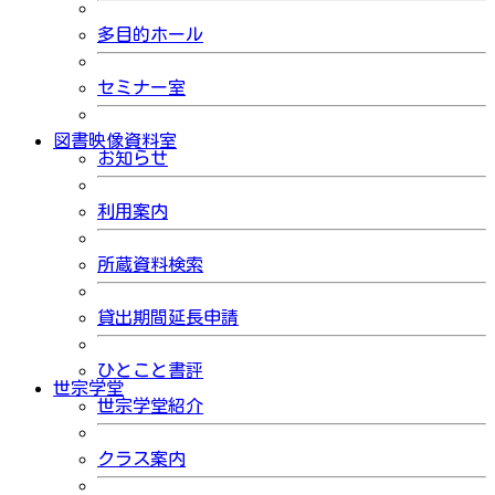
多目的ホール
セミナー室
図書映像資料室
お知らせ
利用案内
所蔵資料検索
貸出期間延長申請
ひとこと書評
世宗学堂
世宗学堂紹介
クラス案内