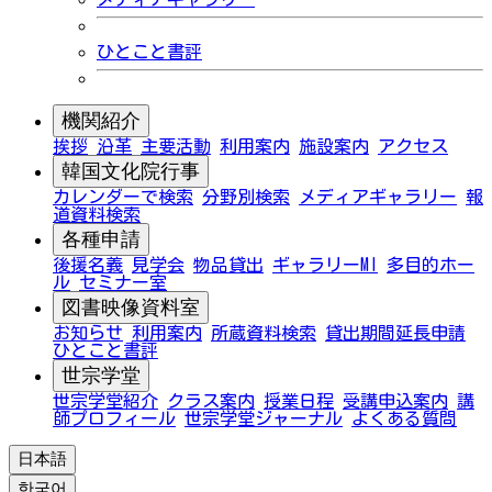
ひとこと書評
機関紹介
挨拶
沿革
主要活動
利用案内
施設案内
アクセス
韓国文化院行事
カレンダーで検索
分野別検索
メディアギャラリー
報
道資料検索
各種申請
後援名義
見学会
物品貸出
ギャラリーMI
多目的ホー
ル
セミナー室
図書映像資料室
お知らせ
利用案内
所蔵資料検索
貸出期間延長申請
ひとこと書評
世宗学堂
世宗学堂紹介
クラス案内
授業日程
受講申込案内
講
師プロフィール
世宗学堂ジャーナル
よくある質問
日本語
한국어