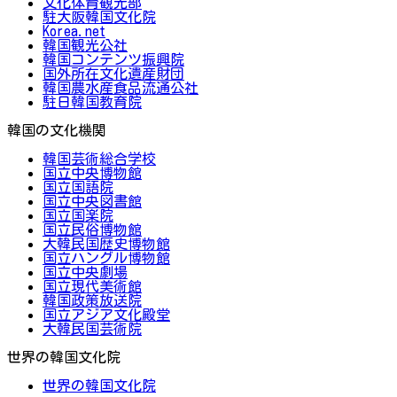
文化体育観光部
駐大阪韓国文化院
Korea.net
韓国観光公社
韓国コンテンツ振興院
国外所在文化遺産財団
韓国農水産食品流通公社
駐日韓国教育院
韓国の文化機関
韓国芸術総合学校
国立中央博物館
国立国語院
国立中央図書館
国立国楽院
国立民俗博物館
大韓民国歴史博物館
国立ハングル博物館
国立中央劇場
国立現代美術館
韓国政策放送院
国立アジア文化殿堂
大韓民国芸術院
世界の韓国文化院
世界の韓国文化院