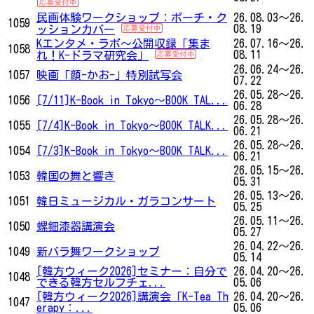
民画体験ワークショップ：ポーチ・ク
26.08.03～26.
1059
08.19
ッションカバー
Kエンタメ・ラボ～公開収録「集ま
26.07.16～26.
1058
08.11
れ！K-ドラマ研究会」
26.06.24～26.
1057
映画「顔-かお-」特別試写会
07.22
26.05.28～26.
1056
[7/11]K-Book in Tokyo～BOOK TAL...
06.28
26.05.28～26.
1055
[7/4]K-Book in Tokyo～BOOK TALK...
06.21
26.05.28～26.
1054
[7/3]K-Book in Tokyo～BOOK TALK...
06.21
26.05.15～26.
1053
韓国の舞と響き
05.31
26.05.13～26.
1051
韓日ミュージカル・ガラコンサート
05.25
26.05.11～26.
1050
螺鈿漆器講演会
05.27
26.04.22～26.
1049
新バラ舞ワークショップ
05.14
[韓方ウィーク2026]セミナー：自分で
26.04.20～26.
1048
できる韓方セルフチェ...
05.06
[韓方ウィーク2026]講演会「K-Tea Th
26.04.20～26.
1047
erapy：...
05.06