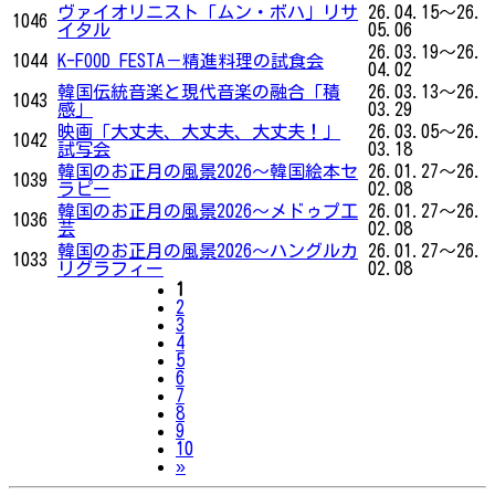
ヴァイオリニスト「ムン・ボハ」リサ
26.04.15～26.
1046
イタル
05.06
26.03.19～26.
1044
K-FOOD FESTA－精進料理の試食会
04.02
韓国伝統音楽と現代音楽の融合「積
26.03.13～26.
1043
感」
03.29
映画「大丈夫、大丈夫、大丈夫！」
26.03.05～26.
1042
試写会
03.18
韓国のお正月の風景2026〜韓国絵本セ
26.01.27～26.
1039
ラピー
02.08
韓国のお正月の風景2026〜メドゥプ工
26.01.27～26.
1036
芸
02.08
韓国のお正月の風景2026〜ハングルカ
26.01.27～26.
1033
リグラフィー
02.08
1
2
3
4
5
6
7
8
9
10
Next
»