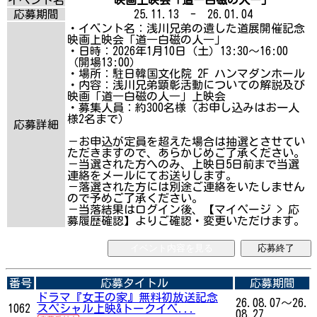
応募期間
25.11.13 - 26.01.04
・イベント名：浅川兄弟の遺した道展開催記念
映画上映会「道―白磁の人―」
・日時：2026年1月10日（土）13:30～16:00
（開場13:00）
・場所：駐日韓国文化院 2F ハンマダンホール
・内容：浅川兄弟顕彰活動についての解説及び
映画「道―白磁の人―」上映会
・募集人員：約300名様（お申し込みはお一人
様2名まで）
応募詳細
－お申込が定員を超えた場合は抽選とさせてい
ただきますので、あらかじめご了承ください。
－当選された方へのみ、上映日5日前まで当選
連絡をメールにてお送りします。
－落選された方には別途ご連絡をいたしません
ので予めご了承ください。
－当落結果はログイン後、【マイページ > 応
募履歴確認】よりご確認・変更いただけます。
イベント内容を見る
応募終了
番号
応募タイトル
応募期間
ドラマ『女王の家』無料初放送記念
26.08.07～26.
1062
スペシャル上映&トークイベ...
08.27