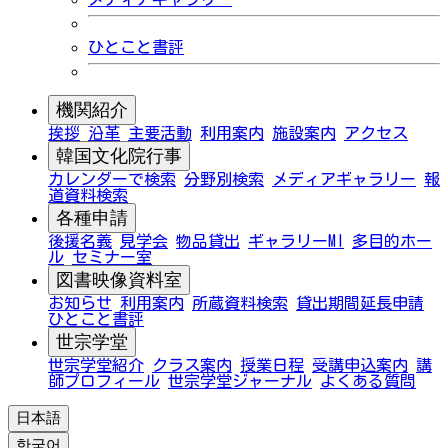
ひとこと書評
機関紹介
挨拶
沿革
主要活動
利用案内
施設案内
アクセス
韓国文化院行事
カレンダーで検索
分野別検索
メディアギャラリー
報
道資料検索
各種申請
後援名義
見学会
物品貸出
ギャラリーMI
多目的ホー
ル
セミナー室
図書映像資料室
お知らせ
利用案内
所蔵資料検索
貸出期間延長申請
ひとこと書評
世宗学堂
世宗学堂紹介
クラス案内
授業日程
受講申込案内
講
師プロフィール
世宗学堂ジャーナル
よくある質問
日本語
한국어