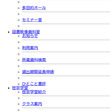
多目的ホール
セミナー室
図書映像資料室
お知らせ
利用案内
所蔵資料検索
貸出期間延長申請
ひとこと書評
世宗学堂
世宗学堂紹介
クラス案内