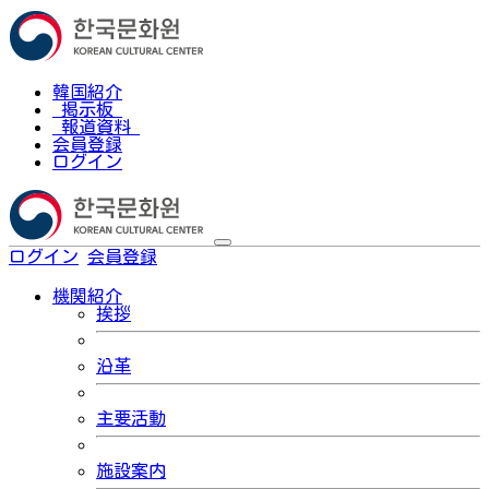
韓国紹介
掲示板
報道資料
会員登録
ログイン
ログイン
会員登録
한국어
機関紹介
挨拶
沿革
主要活動
施設案内