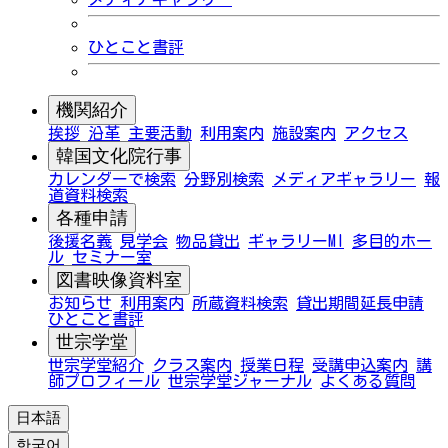
ひとこと書評
機関紹介
挨拶
沿革
主要活動
利用案内
施設案内
アクセス
韓国文化院行事
カレンダーで検索
分野別検索
メディアギャラリー
報
道資料検索
各種申請
後援名義
見学会
物品貸出
ギャラリーMI
多目的ホー
ル
セミナー室
図書映像資料室
お知らせ
利用案内
所蔵資料検索
貸出期間延長申請
ひとこと書評
世宗学堂
世宗学堂紹介
クラス案内
授業日程
受講申込案内
講
師プロフィール
世宗学堂ジャーナル
よくある質問
日本語
한국어