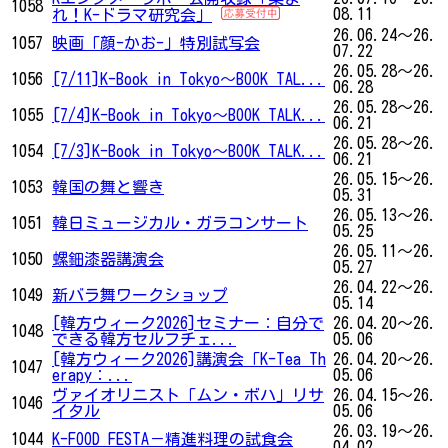
1058
08.11
れ！K-ドラマ研究会」
26.06.24～26.
1057
映画「顔-かお-」特別試写会
07.22
26.05.28～26.
1056
[7/11]K-Book in Tokyo～BOOK TAL...
06.28
26.05.28～26.
1055
[7/4]K-Book in Tokyo～BOOK TALK...
06.21
26.05.28～26.
1054
[7/3]K-Book in Tokyo～BOOK TALK...
06.21
26.05.15～26.
1053
韓国の舞と響き
05.31
26.05.13～26.
1051
韓日ミュージカル・ガラコンサート
05.25
26.05.11～26.
1050
螺鈿漆器講演会
05.27
26.04.22～26.
1049
新バラ舞ワークショップ
05.14
[韓方ウィーク2026]セミナー：自分で
26.04.20～26.
1048
できる韓方セルフチェ...
05.06
[韓方ウィーク2026]講演会「K-Tea Th
26.04.20～26.
1047
erapy：...
05.06
ヴァイオリニスト「ムン・ボハ」リサ
26.04.15～26.
1046
イタル
05.06
26.03.19～26.
1044
K-FOOD FESTA－精進料理の試食会
04.02