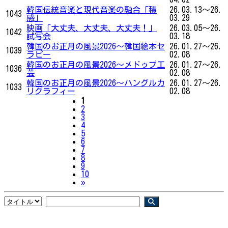
韓国伝統音楽と現代音楽の融合「積
26.03.13～26.
1043
感」
03.29
映画「大丈夫、大丈夫、大丈夫！」
26.03.05～26.
1042
試写会
03.18
韓国のお正月の風景2026〜韓国絵本セ
26.01.27～26.
1039
ラピー
02.08
韓国のお正月の風景2026〜メドゥプ工
26.01.27～26.
1036
芸
02.08
韓国のお正月の風景2026〜ハングルカ
26.01.27～26.
1033
リグラフィー
02.08
1
2
3
4
5
6
7
8
9
10
Next
»