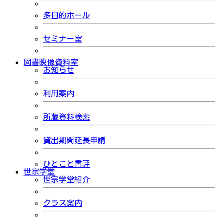
多目的ホール
セミナー室
図書映像資料室
お知らせ
利用案内
所蔵資料検索
貸出期間延長申請
ひとこと書評
世宗学堂
世宗学堂紹介
クラス案内