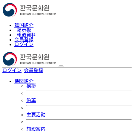
韓国紹介
掲示板
報道資料
会員登録
ログイン
ログイン
会員登録
한국어
機関紹介
挨拶
沿革
主要活動
施設案内