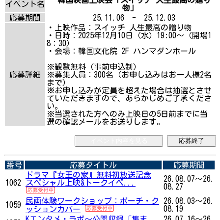
イベント名
物」
応募期間
25.11.06 - 25.12.03
・上映作品：スイッチ 人生最高の贈り物
・日時：2025年12月10日（水）19:00～（開場1
8：30）
・会場：韓国文化院 2F ハンマダンホール
※観覧無料（事前申込制）
応募詳細
※募集人員：300名（お申し込みはお一人様2名
まで）
※お申し込みが定員を超えた場合は抽選とさせ
ていただきますので、あらかじめご了承くださ
い。
※当選された方へのみ上映日の5日前までに当
選の確認メールをお送りします。
イベント内容を見る
応募終了
番号
応募タイトル
応募期間
ドラマ『女王の家』無料初放送記念
26.08.07～26.
1062
スペシャル上映&トークイベ...
08.27
民画体験ワークショップ：ポーチ・ク
26.08.03～26.
1059
08.19
ッションカバー
Kエンタメ・ラボ～公開収録「集ま
26.07.16～26.