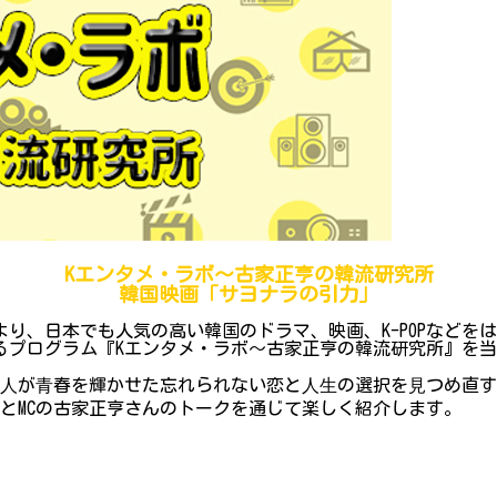
Kエンタメ・ラボ～古家正亨の韓流研究所
韓国映画「サヨナラの引力」
り、日本でも人気の高い韓国のドラマ、映画、K-POPなどを
プログラム『Kエンタメ・ラボ～古家正亨の韓流研究所』を当院Y
⼆⼈が⻘春を輝かせた忘れられない恋と⼈⽣の選択を⾒つめ直
とMCの古家正亨さんのトークを通じて楽しく紹介します。