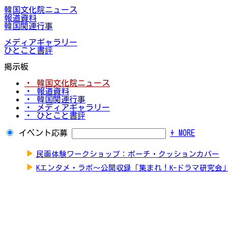
韓国文化院ニュース
報道資料
韓国関連行事
メディアギャラリー
ひとこと書評
掲示板
・ 韓国文化院ニュース
・ 報道資料
・ 韓国関連行事
・ メディアギャラリー
・ ひとこと書評
イベント応募
+ MORE
▶
民画体験ワークショップ：ポーチ・クッションカバー
▶
Kエンタメ・ラボ～公開収録「集まれ！K-ドラマ研究会