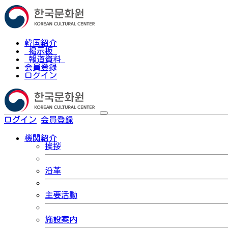
韓国紹介
掲示板
報道資料
会員登録
ログイン
ログイン
会員登録
한국어
機関紹介
挨拶
沿革
主要活動
施設案内