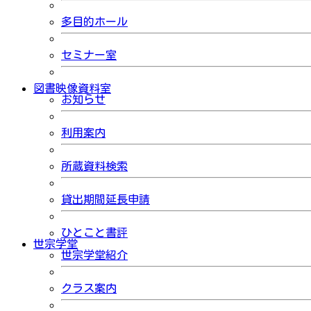
多目的ホール
セミナー室
図書映像資料室
お知らせ
利用案内
所蔵資料検索
貸出期間延長申請
ひとこと書評
世宗学堂
世宗学堂紹介
クラス案内