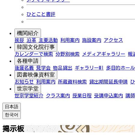
ひとこと書評
機関紹介
挨拶
沿革
主要活動
利用案内
施設案内
アクセス
韓国文化院行事
カレンダーで検索
分野別検索
メディアギャラリー
報
各種申請
後援名義
見学会
物品貸出
ギャラリーMI
多目的ホール
図書映像資料室
お知らせ
利用案内
所蔵資料検索
貸出期間延長申請
ひ
世宗学堂
世宗学堂紹介
クラス案内
授業日程
受講申込案内
講師
日本語
한국어
掲示板