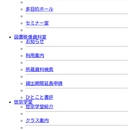
多目的ホール
セミナー室
図書映像資料室
お知らせ
利用案内
所蔵資料検索
貸出期間延長申請
ひとこと書評
世宗学堂
世宗学堂紹介
クラス案内