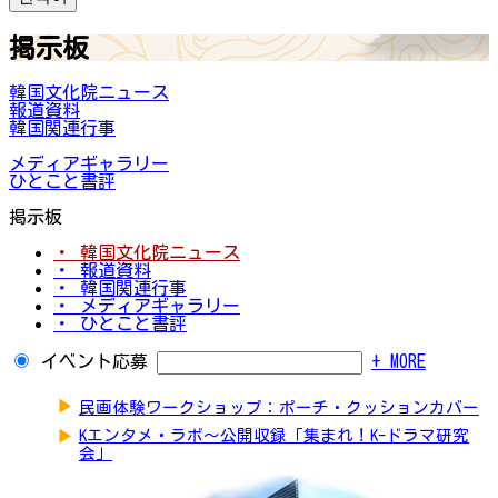
掲示板
韓国文化院ニュース
報道資料
韓国関連行事
メディアギャラリー
ひとこと書評
掲示板
・ 韓国文化院ニュース
・ 報道資料
・ 韓国関連行事
・ メディアギャラリー
・ ひとこと書評
イベント応募
+ MORE
▶
民画体験ワークショップ：ポーチ・クッションカバー
▶
Kエンタメ・ラボ～公開収録「集まれ！K-ドラマ研究
会」