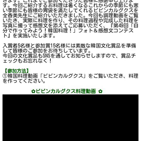
きます。これまでご参加くださった皆様に感謝申し上げま
す。今回ご紹介するお料理は暑くなるこれからの季節にも寒
い季節にも皆様の胃袋を満たしてくれるビビンカルグクスを
全香美先生にご紹介いただきました。今回も調理動画をご覧
いたき、実際に料理を作り、その料理過程や完成した料理を
写真に撮って感想文を添えてご応募いただく、『第49回「自
分で作ってみよう！韓国料理！」フォト＆感想文コンテス
ト』を実施いたします。
入賞者5名様と参加賞15名様には素敵な韓国文化賞品を準備
して皆様のご参加をお待ちしています。
今回の文化賞品もSNSを通してお知らせしますので、賞品チ
ェックもお忘れなく！
【参加方法】
①韓国料理動画「ビビンカルグクス」をご覧いただき、料理
を作ってください。
✿ビビンカルグクス料理動画 ✿