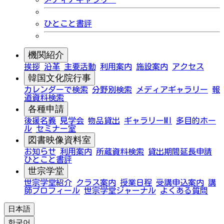
ひとこと書評
機関紹介
挨拶
沿革
主要活動
利用案内
施設案内
アクセス
韓国文化院行事
カレンダーで検索
分野別検索
メディアギャラリー
報
道資料検索
各種申請
後援名義
見学会
物品貸出
ギャラリーMI
多目的ホー
ル
セミナー室
図書映像資料室
お知らせ
利用案内
所蔵資料検索
貸出期間延長申請
ひとこと書評
世宗学堂
世宗学堂紹介
クラス案内
授業日程
受講申込案内
講
師プロフィール
世宗学堂ジャーナル
よくある質問
日本語
한국어