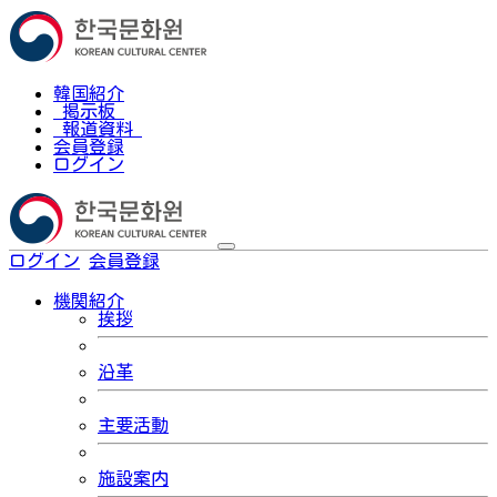
韓国紹介
掲示板
報道資料
会員登録
ログイン
ログイン
会員登録
한국어
機関紹介
挨拶
沿革
主要活動
施設案内