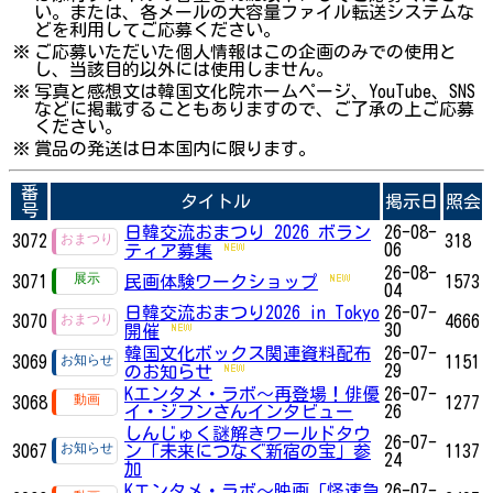
い。または、各メールの大容量ファイル転送システムな
どを利用してご応募ください。
※
ご応募いただいた個人情報はこの企画のみでの使用と
し、当該目的以外には使用しません。
※
写真と感想文は韓国文化院ホームページ、YouTube、SNS
などに掲載することもありますので、ご了承の上ご応募
ください。
※
賞品の発送は日本国内に限ります。
番
タイトル
掲示日
照会
号
日韓交流おまつり 2026 ボラン
26-08-
3072
318
06
ティア募集
26-08-
3071
民画体験ワークショップ
1573
04
日韓交流おまつり2026 in Tokyo
26-07-
3070
4666
30
開催
韓国文化ボックス関連資料配布
26-07-
3069
1151
29
のお知らせ
Kエンタメ・ラボ～再登場！俳優
26-07-
3068
1277
イ・ジフンさんインタビュー
26
しんじゅく謎解きワールドタウ
26-07-
3067
ン「未来につなぐ新宿の宝」参
1137
24
加
Kエンタメ・ラボ～映画「怪速急
26-07-