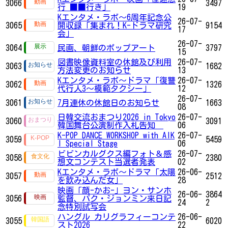
3066
3497
行 ■■行き」
19
Kエンタメ・ラボ～6周年記念公
26-07-
3065
開収録「集まれ！K-ドラマ研究
9154
17
会」
26-07-
3064
民画、朝鮮のポップアート
3797
15
図書映像資料室の休館及び利用
26-07-
3063
1682
方法変更のお知らせ
13
Kエンタメ・ラボ～ドラマ「復讐
26-07-
3062
1326
代行人3～模範タクシー」
12
26-07-
3061
7月連休の休館日のお知らせ
1663
08
日韓交流おまつり2026 in Tokyo
26-07-
3060
3091
韓国舞台公演制作入札告知
06
K-POP DANCE WORKSHOP with AIK
26-07-
3059
5459
I Special Stage
06
ビビンカルグクス編フォト＆感
26-07-
3058
2380
想文コンテスト当選者発表
02
Kエンタメ・ラボ～ドラマ「太陽
26-06-
3057
2512
を飲み込んだ女」
28
映画「顔-かお-」ヨン・サンホ
26-06-
3864
3056
監督、パク・ジョンミン来日記
24
2
念特別試写会
ハングル カリグラフィーコンテ
26-06-
3055
6020
スト2026
22