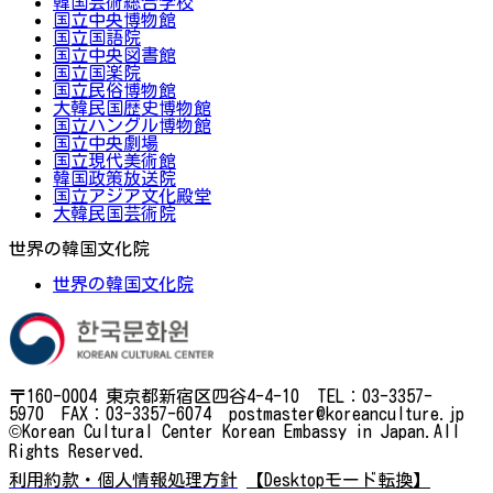
韓国芸術総合学校
国立中央博物館
国立国語院
国立中央図書館
国立国楽院
国立民俗博物館
大韓民国歴史博物館
国立ハングル博物館
国立中央劇場
国立現代美術館
韓国政策放送院
国立アジア文化殿堂
大韓民国芸術院
世界の韓国文化院
世界の韓国文化院
〒160-0004 東京都新宿区四谷4-4-10 TEL：03-3357-
5970 FAX：03-3357-6074 postmaster@koreanculture.jp
©Korean Cultural Center Korean Embassy in Japan.All
Rights Reserved.
利用約款・個人情報処理方針
【Desktopモード転換】