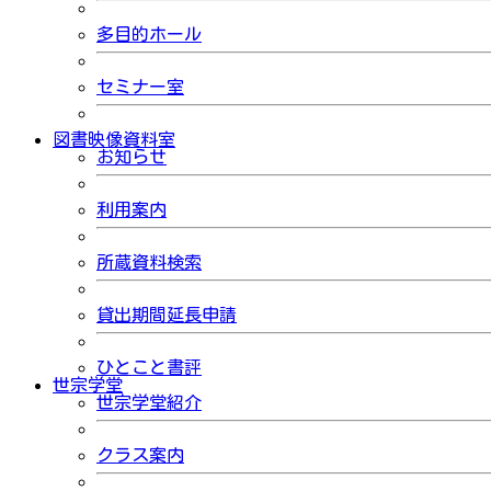
多目的ホール
セミナー室
図書映像資料室
お知らせ
利用案内
所蔵資料検索
貸出期間延長申請
ひとこと書評
世宗学堂
世宗学堂紹介
クラス案内