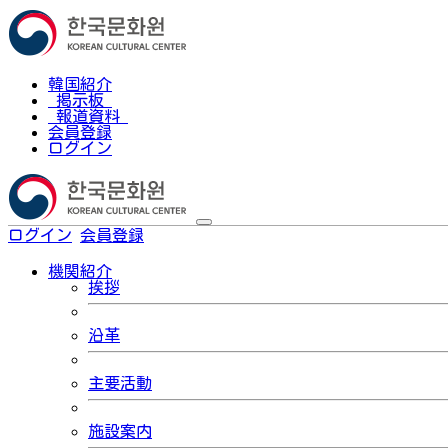
韓国紹介
掲示板
報道資料
会員登録
ログイン
ログイン
会員登録
한국어
機関紹介
挨拶
沿革
主要活動
施設案内