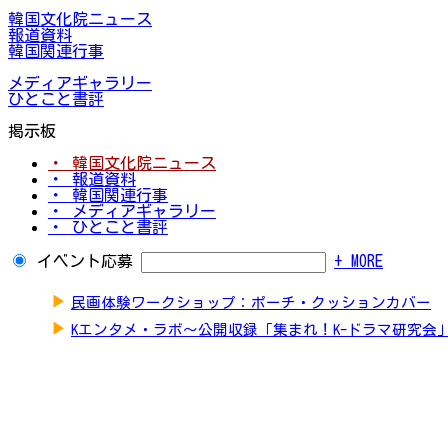
韓国文化院ニュース
報道資料
韓国関連行事
メディアギャラリー
ひとこと書評
掲示板
・ 韓国文化院ニュース
・ 報道資料
・ 韓国関連行事
・ メディアギャラリー
・ ひとこと書評
イベント応募
+ MORE
▶
民画体験ワークショップ：ポーチ・クッションカバー
▶
Kエンタメ・ラボ～公開収録「集まれ！K-ドラマ研究会