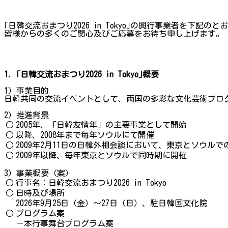
｢日韓交流おまつり2026 in Tokyo｣の興行事業者を下記の
皆様からの多くのご関心及びご応募をお待ち申し上げます。
1. ｢日韓交流おまつり2026 in Tokyo｣概要
1）事業目的
日韓共同の交流イベントとして、両国の多彩な文化芸術プロ
2）推進背景
○
2005年、「日韓友情年」の主要事業として開始
○
以降、2008年まで毎年ソウルにて開催
○
2009年2月11日の日韓外相会談において、東京とソウル
○
2009年以降、毎年東京とソウルで同時期に開催
3）事業概要（案）
○
行事名：日韓交流おまつり2026 in Tokyo
○
日時及び場所
2026年9月25日（金）～27日（日）、駐日韓国文化院
○
プログラム案
－本行事舞台プログラム案