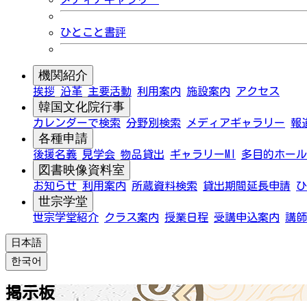
ひとこと書評
機関紹介
挨拶
沿革
主要活動
利用案内
施設案内
アクセス
韓国文化院行事
カレンダーで検索
分野別検索
メディアギャラリー
報
各種申請
後援名義
見学会
物品貸出
ギャラリーMI
多目的ホール
図書映像資料室
お知らせ
利用案内
所蔵資料検索
貸出期間延長申請
ひ
世宗学堂
世宗学堂紹介
クラス案内
授業日程
受講申込案内
講師
日本語
한국어
掲示板