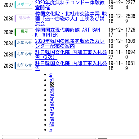
2020年度無料テコンドー体験教
19-12-
2277
2037
室開催
20
4
韓国文化院・北杜市交流事業 映
19-12-
2536
2036
画「道～白磁の人」上映及び講
18
9
演会
韓国国立現代美術館 ART BAN
19-12-
1726
2035
K：WINTER
17
1
2020年韓国の風景を収めたカレ
19-12-
1309
2034
ンダー配布の案内
10
6
駐日韓国文化院 内部工事入札公
19-11-
1094
2033
告（2次）
27
0
駐日韓国文化院 内部工事入札公
19-11-
1051
2032
告
18
9
Previous
«
51
52
53
54
55
56
57
58
59
60
Next
»