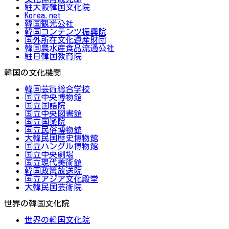
駐大阪韓国文化院
Korea.net
韓国観光公社
韓国コンテンツ振興院
国外所在文化遺産財団
韓国農水産食品流通公社
駐日韓国教育院
韓国の文化機関
韓国芸術総合学校
国立中央博物館
国立国語院
国立中央図書館
国立国楽院
国立民俗博物館
大韓民国歴史博物館
国立ハングル博物館
国立中央劇場
国立現代美術館
韓国政策放送院
国立アジア文化殿堂
大韓民国芸術院
世界の韓国文化院
世界の韓国文化院