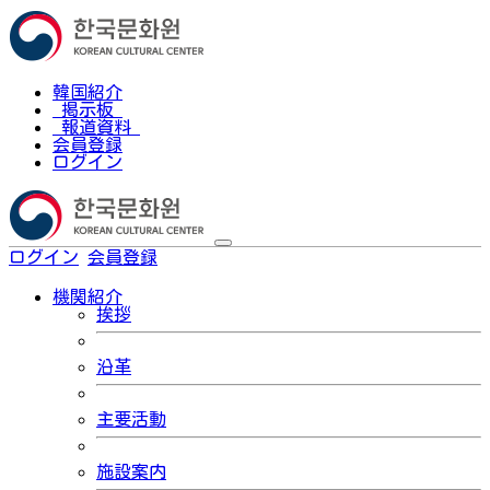
韓国紹介
掲示板
報道資料
会員登録
ログイン
ログイン
会員登録
한국어
機関紹介
挨拶
沿革
主要活動
施設案内