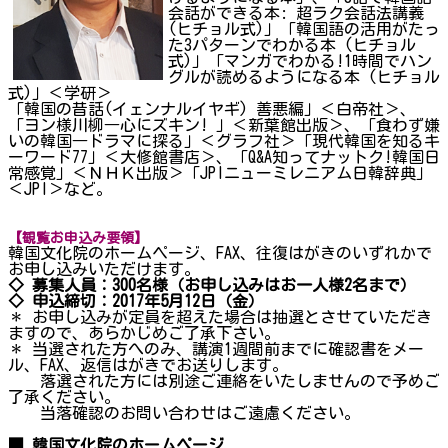
会話ができる本: 超ラク会話法講義
(ヒチョル式)」「韓国語の活用がたっ
た3パターンでわかる本 (ヒチョル
式)」「マンガでわかる!1時間でハン
グルが読めるようになる本 (ヒチョル
式)」＜学研＞
「韓国の昔話(イェンナルイヤギ) 善悪編」＜白帝社＞、
「ヨン様川柳―心にズキン! 」＜新葉館出版＞、「食わず嫌
いの韓国―ドラマに探る」＜グラフ社＞「現代韓国を知るキ
ーワード77」＜大修館書店＞、「Q&A知ってナットク!韓国日
常感覚」＜ＮＨＫ出版＞「JPIニューミレニアム日韓辞典」
＜JPI＞など。
【観覧お申込み要領】
韓国文化院のホームページ、FAX、往復はがきのいずれかで
お申し込みいただけます。
◇ 募集人員：300名様（お申し込みはお一人様2名まで）
◇ 申込締切：2017年5月12日（金）
＊ お申し込みが定員を超えた場合は抽選とさせていただき
ますので、あらかじめご了承下さい。
＊ 当選された方へのみ、講演1週間前までに確認書をメー
ル、FAX、返信はがきでお送りします。
落選された方には別途ご連絡をいたしませんので予めご
了承ください。
当落確認のお問い合わせはご遠慮ください。
■ 韓国文化院のホームページ