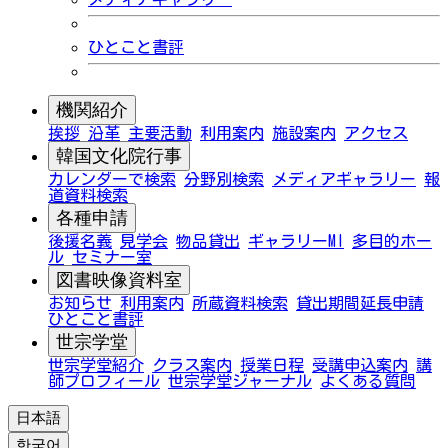
ひとこと書評
機関紹介
挨拶
沿革
主要活動
利用案内
施設案内
アクセス
韓国文化院行事
カレンダーで検索
分野別検索
メディアギャラリー
報
道資料検索
各種申請
後援名義
見学会
物品貸出
ギャラリーMI
多目的ホー
ル
セミナー室
図書映像資料室
お知らせ
利用案内
所蔵資料検索
貸出期間延長申請
ひとこと書評
世宗学堂
世宗学堂紹介
クラス案内
授業日程
受講申込案内
講
師プロフィール
世宗学堂ジャーナル
よくある質問
日本語
한국어