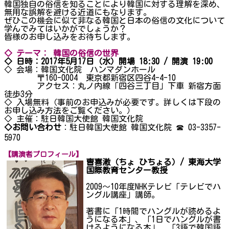
韓国独自の俗信を知ることにより韓国に対する理解を深め、
無用な誤解を避ける近道にもなります。
ぜひこの機会に似て非なる韓国と日本の俗信の文化について
学んでみてはいかがでしょうか？
皆様のお申し込みをお待ちします。
◇ テーマ：
韓国の俗信の世界
◇ 日時：2017年5月17日（水）開場 18:30 / 開演 19:00
◇ 会場：韓国文化院 ハンマダンホール
〒160-0004 東京都新宿区四谷4-4-10
アクセス：丸ノ内線「四谷三丁目」下車 新宿方面
徒歩3分
◇ 入場無料（事前のお申込みが必要です。詳しくは下段の
お申し込み方法をご覧ください。）
◇ 主催：駐日韓国大使館 韓国文化院
◇お問い合わせ
：駐日韓国大使館 韓国文化院 ☎ 03-3357-
5970
【講演者プロフィール】
曺喜澈（ちょ ひちょる）/ 東海大学
国際教育センター教授
2009～10年度NHKテレビ「テレビでハ
ングル講座」講師。
著書に「1時間でハングルが読めるよ
うになる本」、「1日でハングルが書
けるようになる本」、「3語で韓国語