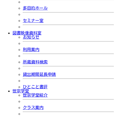
多目的ホール
セミナー室
図書映像資料室
お知らせ
利用案内
所蔵資料検索
貸出期間延長申請
ひとこと書評
世宗学堂
世宗学堂紹介
クラス案内