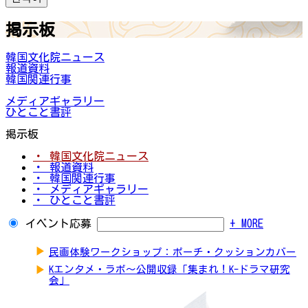
掲示板
韓国文化院ニュース
報道資料
韓国関連行事
メディアギャラリー
ひとこと書評
掲示板
・ 韓国文化院ニュース
・ 報道資料
・ 韓国関連行事
・ メディアギャラリー
・ ひとこと書評
イベント応募
+ MORE
▶
民画体験ワークショップ：ポーチ・クッションカバー
▶
Kエンタメ・ラボ～公開収録「集まれ！K-ドラマ研究
会」