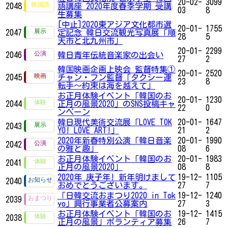
20-02-
3099
2048
語講座 2020年度春季学期 受講
03
8
生募集
[中止]2020東アジア文化都市選
20-01-
1755
2047
定記念 韓日交流観光写真展「順
28
5
天市と北九州市」
20-01-
2299
2046
韓日青年伝統音楽家の出会い
27
2
韓国映画企画上映会 監督特集①
20-01-
2520
2045
チャン・フン監督「タクシー運
23
8
転手～約束は海を越えて」
お正月体験イベント「韓国のお
20-01-
1230
2044
正月の風景2020」のSNS投稿キャ
22
0
ンペーン
韓日現代美術交流展「LOVE TOK
20-01-
1647
2043
YO! LOVE ART!」
21
2
2020年新春特別公演「韓日音楽
20-01-
1990
2042
の雅と趣」
08
6
お正月体験イベント「韓国のお
20-01-
1983
2041
正月の風景2020」
08
8
2020年 庚子年! 新年明けまして
19-12-
1105
2040
おめでとうございます。
27
7
「日韓交流おまつり2020 in Tok
19-12-
1240
2039
yo」興行事業者公募案内
27
3
お正月体験イベント「韓国のお
19-12-
1415
2038
正月の風景」ボランティア募集
26
7