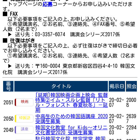
トップページの
応募
コーナーからお申し込みいただけま
す。
■ FAX
以下必要事項をご記入の上､お申し込みください。
①希望講演名、②お名前、③連絡先、④FAX番号、⑤希望
人数（2名まで）
▶ 送り先：03-3357-6074 講演会シリーズ2017係
■ 往復はがき
以下必要事項をご記入の上、必ず往復はがきで締切日必着
でお申し込みください。
①希望講演名、②お名前、③連絡先、④希望人数（2名ま
で）
▶ 送り先：〒160-0004 東京都新宿区四谷4-4-10 韓国文
化院 講演会シリーズ2017係
番
タイトル
掲示日
照会
号
[延期]韓国映画企画上映会 監督
特集②イム・スルレ監督「リト
20-02-
2000
2051
ル・フォレスト 春夏秋冬」－延
07
8
期
中高生のための韓国語講座 2020
20-02-
2639
2050
受講生募集
07
7
韓国文化教室 for Kids～オリニ
20-02-
2294
2049
文化書堂2020 受講生募集
03
9
駐日韓国文化院 世宗学堂 韓国