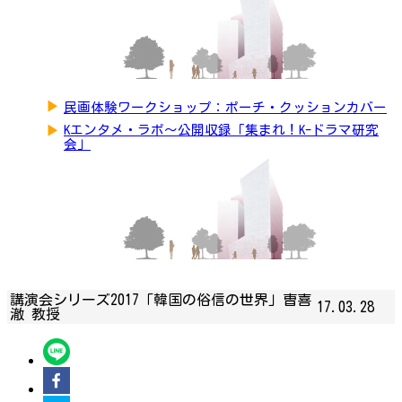
▶
民画体験ワークショップ：ポーチ・クッションカバー
▶
Kエンタメ・ラボ～公開収録「集まれ！K-ドラマ研究
会」
講演会シリーズ2017「韓国の俗信の世界」曺喜
17.03.28
澈 教授