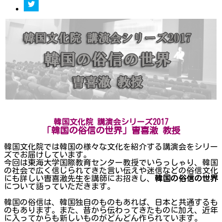
韓国文化院
講演会シリーズ2017
「韓国の俗信の世界」曺喜澈 教授
韓国文化院では韓国の様々な文化を紹介する講演会をシリー
ズでお届けしています。
今回は東海大学国際教育センター教授でいらっしゃり、韓国
の社会で広く信じられてきた言い伝えや迷信などの俗信文化
にも詳しい曺喜澈先生を講師にお招きし、
韓国の俗信の世界
について語っていただきます。
韓国の俗信は、韓国独自のものもあれば、日本と共通するも
のもあります。また、昔から伝わってきたものに加え、近年
に入ってからも新しいものがどんどん作られています。