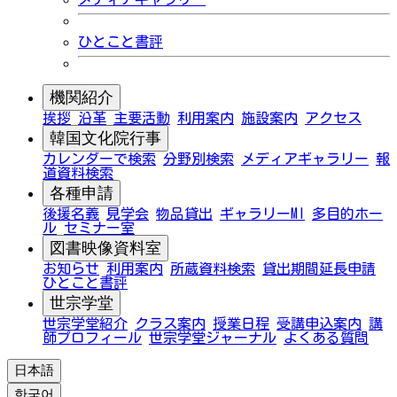
ひとこと書評
機関紹介
挨拶
沿革
主要活動
利用案内
施設案内
アクセス
韓国文化院行事
カレンダーで検索
分野別検索
メディアギャラリー
報
道資料検索
各種申請
後援名義
見学会
物品貸出
ギャラリーMI
多目的ホー
ル
セミナー室
図書映像資料室
お知らせ
利用案内
所蔵資料検索
貸出期間延長申請
ひとこと書評
世宗学堂
世宗学堂紹介
クラス案内
授業日程
受講申込案内
講
師プロフィール
世宗学堂ジャーナル
よくある質問
日本語
한국어