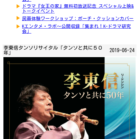
▶
ドラマ『女王の家』無料初放送記念 スペシャル上映&
トークイベント
▶
民画体験ワークショップ：ポーチ・クッションカバー
▶
Kエンタメ・ラボ～公開収録「集まれ！K-ドラマ研究
会」
李東信タンソリサイタル「タンソと共に５０
2019-06-24
年」