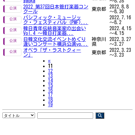
gaoka
～8.28
2022 第37回日本管打楽器コン
2022.8.8
東京都
クール
～8.30
パシフィック・ミュージッ
2022.7.16
ク・フェスティバル（PMF)...
～8.2
韓日青年伝統音楽家の出会い
2022.4.15
Vol.4 ～韓日打楽器...
～4.15
日韓文化交流イベントめぐり
神奈川
2022.3.27
逢いコンサート横浜公演vo...
県
～3.27
オペラ「ザ・ラストクィー
2022.3.23
東京都
ン」
～3.23
Previous
«
11
12
13
14
15
16
17
18
19