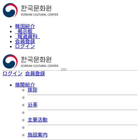
韓国紹介
掲示板
報道資料
会員登録
ログイン
ログイン
会員登録
한국어
機関紹介
挨拶
沿革
主要活動
施設案内