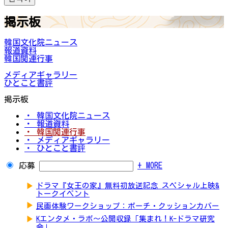
掲示板
韓国文化院ニュース
報道資料
韓国関連行事
メディアギャラリー
ひとこと書評
掲示板
・ 韓国文化院ニュース
・ 報道資料
・ 韓国関連行事
・ メディアギャラリー
・ ひとこと書評
応募
+ MORE
▶
ドラマ『女王の家』無料初放送記念 スペシャル上映&
トークイベント
▶
民画体験ワークショップ：ポーチ・クッションカバー
▶
Kエンタメ・ラボ～公開収録「集まれ！K-ドラマ研究
会」