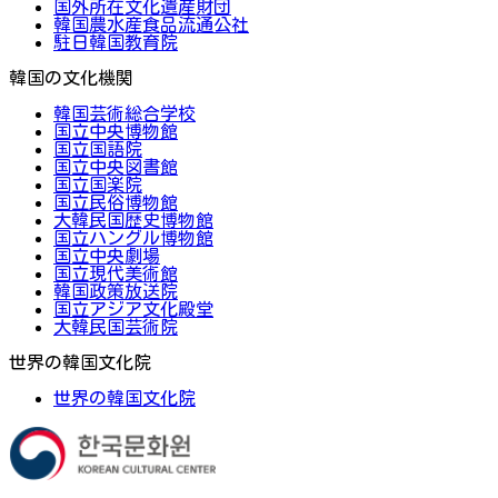
国外所在文化遺産財団
韓国農水産食品流通公社
駐日韓国教育院
韓国の文化機関
韓国芸術総合学校
国立中央博物館
国立国語院
国立中央図書館
国立国楽院
国立民俗博物館
大韓民国歴史博物館
国立ハングル博物館
国立中央劇場
国立現代美術館
韓国政策放送院
国立アジア文化殿堂
大韓民国芸術院
世界の韓国文化院
世界の韓国文化院