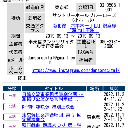
03-3505-1
都道府県
東京都
会場TEL
001
サントリーホールブルーローズ
場所
会場名
（小ホール）
交通アク
南北線「六本木一丁目」銀座線
セス
「溜池山王駅」
期間
2019-09-13 ～ 2019-09-13
李東信タンソリサイタ
主催者TE
080-2131-
主催者
ル実行委員会
L
3500
代表者
FAX番号
dansorecital@gmail.co
eメール
担当者
m
ホーム
https://www.instagram.com/dansorecital/
ページ
修正
分類
タイトル
場所
期間
日韓交流事業現代演劇企画 ～
2022.11.2
旗揚げ公演から10周年記...
4～11.27
2022.11.2
K-POP XR映像 特別上映会
2～11.22
東京韓国女声合唱団 第 2 回
2022.11.1
東京都
定期演奏会
2～11.12
韓国戯曲 朗読まつり 第一弾
2022.11.7
東京都