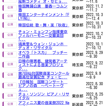
風刺コメディ オ・セヒョ...
～11.8
韓国舞踊公演 墨香―コムン
2022.11.2
東京都
香
～11.2
韓国エンターテインメント「F
2022.10.3
東京都
LYING」
1～12.4
2022.10.3
韓国伝統 歌・舞・楽「秋夜」
東京都
1～10.31
チョン・ミョンフン指揮東京
2022.10.2
フィルハーモニー交響楽団
東京都
0～10.23
1...
塙美里＆ウォン・ジョンホ
2022.10.1
デュオ・リサイタル
2～10.12
オペラ「トスカ」 プッチー
2022.9.29
東京都
ニ作曲
～9.30
日韓の障害者、健常者アーテ
2022.9.22
ィストによる音楽プロジェ
埼玉県
～9.22
ク...
第7回仙台国際音楽コンクール
2022.9.9
東京都
最高位受賞記念 チェ・ヒ...
～9.9
『日韓加 国際コンサート
2022.8.30
ピアノの森 ～ベートーヴ
～8.30
ェ...
チョ・ソンジン ピアノ・リサ
2022.8.25
東京都
イタル
～8.25
アフィニス夏の音楽祭2022 Na
2022.8.21
新潟県