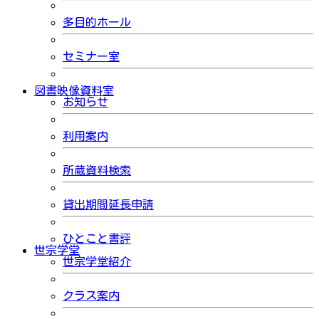
多目的ホール
セミナー室
図書映像資料室
お知らせ
利用案内
所蔵資料検索
貸出期間延長申請
ひとこと書評
世宗学堂
世宗学堂紹介
クラス案内