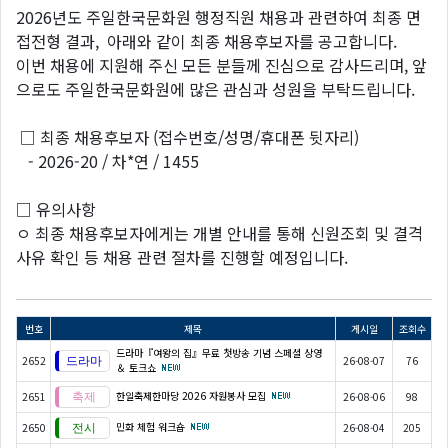
2026년도 주일한국문화원 행정직원 채용과 관련하여 최종 면
접전형 결과, 아래와 같이 최종 채용후보자를 공고합니다.
이번 채용에 지원해 주신 모든 분들께 진심으로 감사드리며, 앞
으로도 주일한국문화원에 많은 관심과 성원을 부탁드립니다.
□ 최종 채용후보자 (접수번호/성명/휴대폰 뒷자리)
- 2026-20 / 차*연 / 1455
□ 유의사항
ㅇ 최종 채용후보자에게는 개별 안내를 통해 신원조회 및 결격
사유 확인 등 채용 관련 절차를 진행할 예정입니다.
번호
제목
게시일
조회수
드라마『여왕의 집』무료 첫방송 기념 스페셜 상영
2652
26-08-07
76
＆ 토크쇼
한일축제한마당 2026 자원봉사 모집
2651
26-08-06
98
민화 체험 워크숍
2650
26-08-04
205