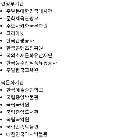
관련정부기관
주일본대한민국대사관
문화체육관광부
주오사카한국문화원
코리아넷
한국관광공사
한국콘텐츠진흥원
국외소재문화유산재단
한국농수산식품유통공사
주일한국교육원
한국문화기관
한국예술종합학교
국립중앙박물관
국립국어원
국립중앙도서관
국립국악원
국립민속박물관
대한민국역사박물관