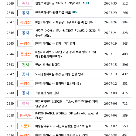
한일축제한마당 2026 in Tokyo 개최
2649
26-07-30
512
한국문화상자 관련 자료 배포
2648
26-07-29
266
2647
K엔타메라보 ～ 재등장! 배우 이지훈 씨 인터뷰
26-07-26
284
신주쿠 수수께끼 풀기 월드타운「미래로 이어지는 신
2646
26-07-24
328
주쿠의 보물」
2645
K엔타메라보 ～ 영화「괴기열차」
26-07-19
368
K엔타메 라보～6주년 기념 공개 녹화 행사 <모여
2644
26-07-17
480
라！K-드라마연구회>
2643
민화, 조선의 팝아트
26-07-15
396
2642
도서영상자료실 휴관 및 이용 변경 안내
26-07-13
432
2641
K엔타메라보 ～ 드라마「모범택시3」
26-07-12
351
2640
7월 휴관 일정 안내
26-07-08
475
한일축제한마당2026 in Tokyo 한국무대공연 제작
2639
26-07-06
711
입찰 공고
K-POP DANCE WORKSHOP with AIKI Special
2638
26-07-06
589
Stage
2637
비빔칼국수 요리 사진＆감상문 콘테스트 발표
26-07-02
558
2636
K엔타메라보 ～ 드라마「태양을 삼킨 여자」
26-06-28
454