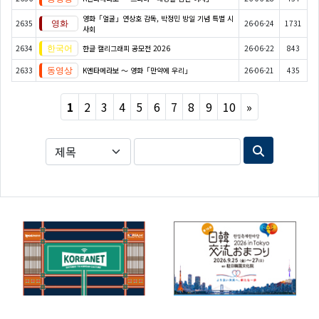
영화「얼굴」연상호 감독, 박정민 방일 기념 특별 시
2635
26-06-24
1731
사회
2634
한글 캘리그래피 공모전 2026
26-06-22
843
2633
K엔타메라보 ～ 영화「만약에 우리」
26-06-21
435
Next
1
2
3
4
5
6
7
8
9
10
»