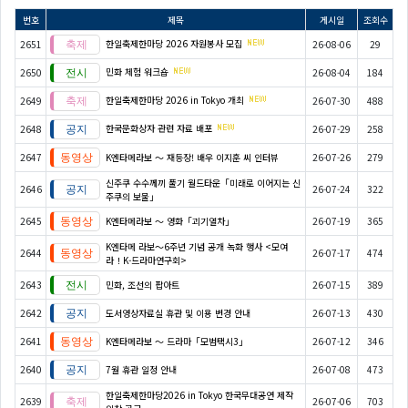
번호
제목
게시일
조회수
한일축제한마당 2026 자원봉사 모집
2651
26-08-06
29
민화 체험 워크숍
2650
26-08-04
184
한일축제한마당 2026 in Tokyo 개최
2649
26-07-30
488
한국문화상자 관련 자료 배포
2648
26-07-29
258
2647
K엔타메라보 ～ 재등장! 배우 이지훈 씨 인터뷰
26-07-26
279
신주쿠 수수께끼 풀기 월드타운「미래로 이어지는 신
2646
26-07-24
322
주쿠의 보물」
2645
K엔타메라보 ～ 영화「괴기열차」
26-07-19
365
K엔타메 라보～6주년 기념 공개 녹화 행사 <모여
2644
26-07-17
474
라！K-드라마연구회>
2643
민화, 조선의 팝아트
26-07-15
389
2642
도서영상자료실 휴관 및 이용 변경 안내
26-07-13
430
2641
K엔타메라보 ～ 드라마「모범택시3」
26-07-12
346
2640
7월 휴관 일정 안내
26-07-08
473
한일축제한마당2026 in Tokyo 한국무대공연 제작
2639
26-07-06
703