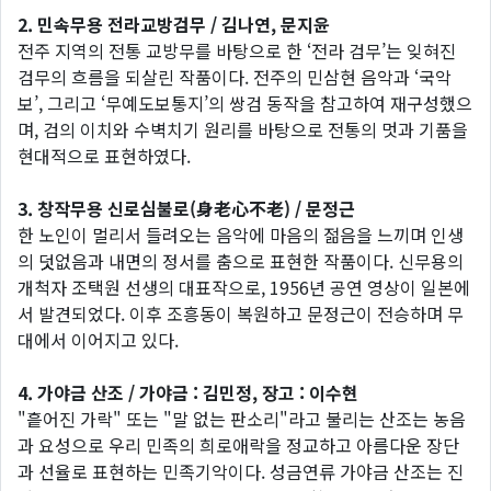
2. 민속무용 전라교방검무 / 김나연, 문지윤
전주 지역의 전통 교방무를 바탕으로 한 ‘전라 검무’는 잊혀진
검무의 흐름을 되살린 작품이다. 전주의 민삼현 음악과 ‘국악
보’, 그리고 ‘무예도보통지’의 쌍검 동작을 참고하여 재구성했으
며, 검의 이치와 수벽치기 원리를 바탕으로 전통의 멋과 기품을
현대적으로 표현하였다.
3. 창작무용 신로심불로(身老心不老) / 문정근
한 노인이 멀리서 들려오는 음악에 마음의 젊음을 느끼며 인생
의 덧없음과 내면의 정서를 춤으로 표현한 작품이다. 신무용의
개척자 조택원 선생의 대표작으로, 1956년 공연 영상이 일본에
서 발견되었다. 이후 조흥동이 복원하고 문정근이 전승하며 무
대에서 이어지고 있다.
4. 가야금 산조 / 가야금 : 김민정, 장고 : 이수현
"흩어진 가락" 또는 "말 없는 판소리"라고 불리는 산조는 농음
과 요성으로 우리 민족의 희로애락을 정교하고 아름다운 장단
과 선율로 표현하는 민족기악이다. 성금연류 가야금 산조는 진