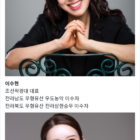
이수현
조선락광대 대표
전라남도 무형유산 우도농악 이수자
전라북도 무형유산 전라삼현승무 이수자