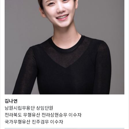
김나연
남원시립무용단 상임단원
전라북도 무형유산 전라삼현승무 이수자
국가무형유산 진주검무 이수자