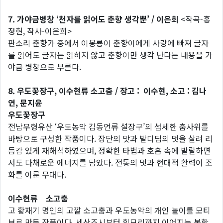
7. 가야금병창 ‘천자를 읽어도 춘향 생각뿐’ / 이은희
<작곡-홍
정현, 작사-이은희>
판소리 춘향가 중에서 이몽룡이 춘향이에게 사랑에 빠져 글자
를 읽어도 글자는 읽히지 않고 춘향이만 생각 난다는 내용을 가
야금 병창으로 부른다.
8. 우도꽃장구, 이수현류 소고춤 / 장고 : 이수현, 소고 : 김나
연, 문지윤
우도꽃장구
전남무형유산 ‘우도농악 김동언류 설장구’의 섬세한 춤사위를
바탕으로 구성한 작품이다. 장단의 맛과 발디딤의 멋을 살려 리
듬감 있게 재해석하였으며, 정확한 타법과 호흡 속에 발랄하면
서도 다채로운 에너지를 담았다. 전통의 멋과 현대적 활력이 조
화를 이룬 무대다.
이수현류 소고춤
고 황재기 명인의 고깔 소고춤과 우도농악의 개인 놀이를 모티
브로 만든 작품이다. 세산조시부터 휘모리까지 이어지는 복합