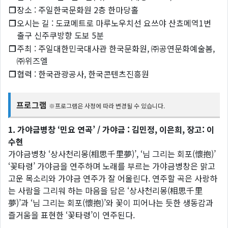
❐
장소 : 주일한국문화원 2층 한마당홀
❐
오시는 길 : 도쿄메트로 마루노우치선 요쓰야 산쵸메역1번
출구 신주쿠방향 도보 5분
❐
주최 : 주일대한민국대사관 한국문화원, ㈜공연문화예술봄,
㈜위즈엘
❐
협력 : 한국관광공사, 한국콘텐츠진흥원
프로그램
※프로그램은 사정에 따라 변경될 수 있습니다.
1. 가야금병창 ‘민요 연곡’ / 가야금 : 김민정, 이은희, 장고: 이
수현
가야금병창 ‘상사천리몽(相思千里夢)’, ‘님 그리는 회포(懷抱)’
‘꽃타령’ 가야금을 연주하며 노래를 부르는 가야금병창은 맑고
고운 목소리와 가야금 연주가 잘 어울린다. 연주할 곡은 사랑하
는 사람을 그리워 하는 마음을 담은 ‘상사천리몽(相思千里
夢)’과 ‘님 그리는 회포(懷抱)’와 꽃이 피어나는 듯한 생동감과
즐거움을 표현한 ‘꽃타령’이 연주된다.