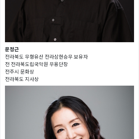
문정근
전라북도 무형유산 전라삼현승무 보유자
전 전라북도립국악원 무용단장
전주시 문화상
전라북도 지사상