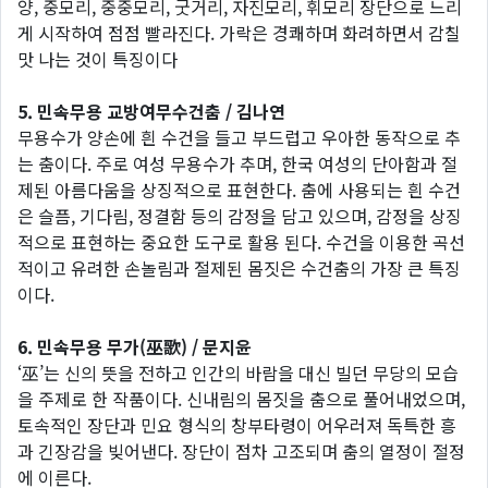
양, 중모리, 중중모리, 굿거리, 자진모리, 휘모리 장단으로 느리
게 시작하여 점점 빨라진다. 가락은 경쾌하며 화려하면서 감칠
맛 나는 것이 특징이다
5. 민속무용 교방여무수건춤 / 김나연
무용수가 양손에 흰 수건을 들고 부드럽고 우아한 동작으로 추
는 춤이다. 주로 여성 무용수가 추며, 한국 여성의 단아함과 절
제된 아름다움을 상징적으로 표현한다. 춤에 사용되는 흰 수건
은 슬픔, 기다림, 정결함 등의 감정을 담고 있으며, 감정을 상징
적으로 표현하는 중요한 도구로 활용 된다. 수건을 이용한 곡선
적이고 유려한 손놀림과 절제된 몸짓은 수건춤의 가장 큰 특징
이다.
6. 민속무용 무가(巫歌) / 문지윤
‘巫’는 신의 뜻을 전하고 인간의 바람을 대신 빌던 무당의 모습
을 주제로 한 작품이다. 신내림의 몸짓을 춤으로 풀어내었으며,
토속적인 장단과 민요 형식의 창부타령이 어우러져 독특한 흥
과 긴장감을 빚어낸다. 장단이 점차 고조되며 춤의 열정이 절정
에 이른다.