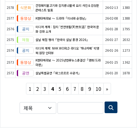
간장돼지불고기와 김치콩나물국 요리 사진＆감상문
2578
26-02-13
1380
콘테스트 발표
2577
K엔타메라보 ～ 드라마「미녀와 순정남」
26-02-08
1388
미디어 게재 : 잡지 ‘천연생활(天然生活)’ 한국어·문
2576
26-01-28
1795
화 강좌 소개
2575
설날 체험 행사「한국의 설날 풍경 2026」
26-01-27
2032
미디어 게재: NHK WORLD 라디오 ‘하나카페’ 박영
2574
26-01-26
1273
혜 원장 인터뷰
K엔타메라보 ～ 2025년한류뉴스총결산「영화/드라
2573
26-01-25
1362
마편」
2572
설날특별공연「와그르르르 수궁가」
26-01-20
1878
Next
1
2
3
4
5
6
7
8
9
10
»