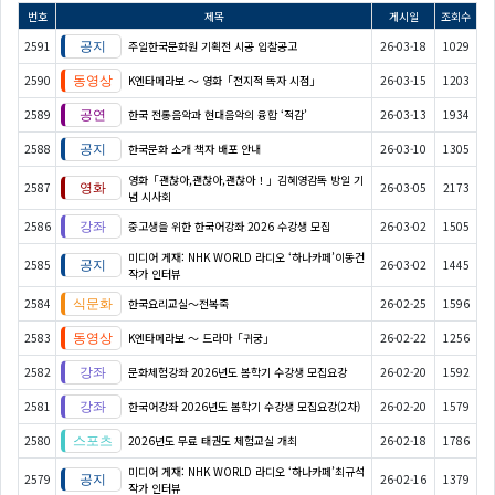
번호
제목
게시일
조회수
2591
주일한국문화원 기획전 시공 입찰공고
26-03-18
1029
2590
K엔타메라보 ～ 영화「전지적 독자 시점」
26-03-15
1203
2589
한국 전통음악과 현대음악의 융합 ‘적감’
26-03-13
1934
2588
한국문화 소개 책자 배포 안내
26-03-10
1305
영화「괜찮아,괜찮아,괜찮아！」김혜영감독 방일 기
2587
26-03-05
2173
념 시사회
2586
중고생을 위한 한국어강좌 2026 수강생 모집
26-03-02
1505
미디어 게재: NHK WORLD 라디오 ‘하나카페’이동건
2585
26-03-02
1445
작가 인터뷰
2584
한국요리교실〜전복죽
26-02-25
1596
2583
K엔타메라보 ～ 드라마「귀궁」
26-02-22
1256
2582
문화체험강좌 2026년도 봄학기 수강생 모집요강
26-02-20
1592
2581
한국어강좌 2026년도 봄학기 수강생 모집요강(2차)
26-02-20
1579
2580
2026년도 무료 태권도 체험교실 개최
26-02-18
1786
미디어 게재: NHK WORLD 라디오 ‘하나카페’최규석
2579
26-02-16
1379
작가 인터뷰