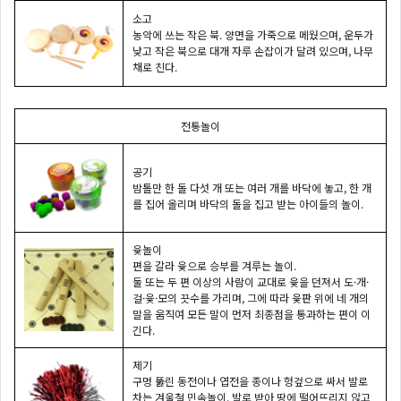
소고
농악에 쓰는 작은 북. 양면을 가죽으로 메웠으며, 운두가
낮고 작은 북으로 대개 자루 손잡이가 달려 있으며, 나무
채로 친다.
전통놀이
공기
밤톨만 한 돌 다섯 개 또는 여러 개를 바닥에 놓고, 한 개
를 집어 올리며 바닥의 돌을 집고 받는 아이들의 놀이.
윷놀이
편을 갈라 윷으로 승부를 겨루는 놀이.
둘 또는 두 편 이상의 사람이 교대로 윷을 던져서 도·개·
걸·윷·모의 끗수를 가리며, 그에 따라 윷판 위에 네 개의
말을 움직여 모든 말이 먼저 최종점을 통과하는 편이 이
긴다.
제기
구멍 뚫린 동전이나 엽전을 종이나 헝겊으로 싸서 발로
차는 겨울철 민속놀이. 발로 받아 땅에 떨어뜨리지 않고