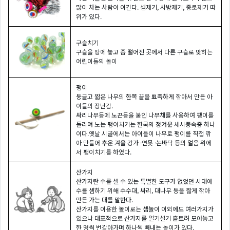
많이 차는 사람이 이긴다. 셈제기, 사방제기, 종로제기 따
위가 있다.
구슬치기
구슬을 땅에 놓고 좀 떨어진 곳에서 다른 구슬로 맞히는
어린이들의 놀이
팽이
둥글고 짧은 나무의 한쪽 끝을 뾰족하게 깎아서 만든 아
이들의 장난감.
싸리나무등에 노끈등을 붙인 나무채를 사용하여 팽이를
돌리며 노는 팽이치기는 한국의 정겨운 세시풍속중 하나
이다.옛날 시골에서는 아이들이 나무로 팽이를 직접 깎
아 만들어 추운 겨울 강가 ·연못 ·논바닥 등의 얼음 위에
서 팽이치기를 하였다.
산가지
산가지란 수를 셀 수 있는 특별한 도구가 없었던 시대에
수를 셈하기 위해 수수대, 싸리, 대나무 등을 짧게 깎아
만든 가는 대를 말한다.
산가지를 이용한 놀이로는 셈놀이 이외에도 여러가지가
있으나 대표적으로 산가지를 얼기설기 흩트려 모아놓고
한 명씩 번갈아가며 하나씩 빼내는 놀이가 있다.