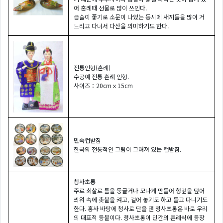
어 혼례때 선물로 많이 쓰인다.
금슬이 좋기로 소문이 나있는 동시에 새끼들을 많이 거
느리고 다녀서 다산을 의미하기도 한다.
전통인형(혼례)
수공예 전통 혼례 인형.
사이즈：20cmｘ15cm
민속컵받침
한국의 전통적인 그림이 그려져 있는 컵받침.
청사초롱
주로 쇠살로 틀을 둥글거나 모나게 만들어 헝겊을 덮어
씌워 속에 촛불을 켜고, 걸어 놓기도 하고 들고 다니기도
한다. 홍사 바탕에 청사로 단을 댄 청사초롱은 바로 우리
의 대표적 등불이다. 청사초롱이 민간의 혼례식에 등장