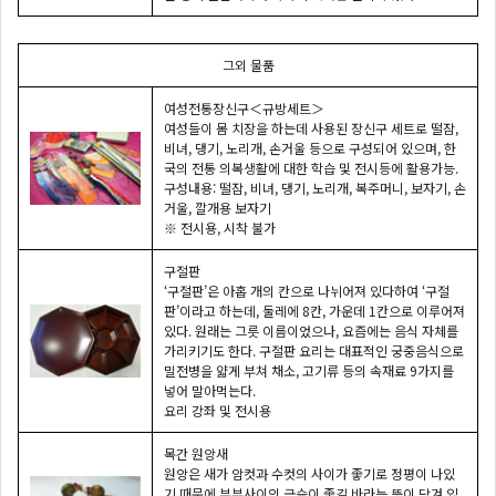
그외 물품
여성전통장신구＜규방세트＞
여성들이 몸 치장을 하는데 사용된 장신구 세트로 떨잠,
비녀, 댕기, 노리개, 손거울 등으로 구성되어 있으며, 한
국의 전통 의복생활에 대한 학습 및 전시등에 활용가능.
구성내용: 떨잠, 비녀, 댕기, 노리개, 복주머니, 보자기, 손
거울, 깔개용 보자기
※ 전시용, 시착 불가
구절판
‘구절판’은 아홉 개의 칸으로 나뉘어져 있다하여 ‘구절
판’이라고 하는데, 둘레에 8칸, 가운데 1칸으로 이루어져
있다. 원래는 그릇 이름이었으나, 요즘에는 음식 자체를
가리키기도 한다. 구절판 요리는 대표적인 궁중음식으로
밀전병을 얇게 부쳐 채소, 고기류 등의 속재료 9가지를
넣어 말아먹는다.
요리 강좌 및 전시용
목간 원앙새
원앙은 새가 암컷과 수컷의 사이가 좋기로 정평이 나있
기 때문에 부부사이의 금슬이 좋길 바라는 뜻이 담겨 있