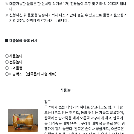
※
대출가능한 물품은 한 단체당 악기류 1개, 전통놀이 도구 및 기타 각 2개까지입니
다.
※
신청하신 뒤 물품을 발송하기까지 다소 시간이 걸릴 수 있으므로 물품이 필요한 시
기의 2주일 전까지 예약하시기 바랍니다.
■ 대출물품 목록 상세
○
사물놀이
○
전통놀이
○
그외물품
○
비빔박스 （한국문화 체험 세트）
사물놀이
장구
국악에서 쓰는 타악기의 하나로 장고라고도 함. 기다란
오동나무로 만든 것으로, 통의 허리는 가늘고 잘록하며,
한쪽에는 말가죽을 매어 오른쪽 마구리에 대고, 한쪽에
는 쇠가죽을 매어 왼쪽 마구리에 대어 붉은 줄로 얽어 팽
팽하게 켕겨 놓았다. 왼쪽은 손이나 궁글채로, 오른쪽은
열채로 치는데, 그 음색이 각기 다르다. 우리나라의 대표