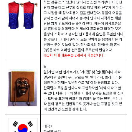
하는 것은 초의 생산이 많아지는 조선 후기부터이다. 신
랑이 말을 타고 신부의 집으로 떠날 때와 신부가 가마 타
고 시집올 때 청사초롱이 길을 안내한다. 등불이 어둠을
밝히는 것과 같이 처녀와 총각이 만나서 시작하는 새살
림을 밝게 인도하라는 뜻이라 한다. 때문에 청사초롱은
곧 혼례식을 의미한다.온 세상이 조화롭고 화평한 것은
음양의 조화라고 생각한 선조들에게 혼인은 특별한 의미
를 갖는다. 그래서 혼인의 모든 절차에는 음양화합을 기
원하는 뜻이 깃들어 있다. 청사초롱의 청색(음)과 홍색
(양)은 바로 이러한 선조들의 우주관의 반영이다.
※1회 최대 대출수는 2개까지 가능합니다.
탈
탈(가면)이란 한자로거짓 '가(假)' 낯 '면(面)'이니 가짜
얼굴이란 뜻인데 우리말로는 탈, 탈바가지, 초라니라 불
려왔으나 현재는 일반적으로 '탈'이라 통칭되고 있다.
한국탈의 특징을 한마디로 표현하자면 '해학'이라고 할
수 있다. 다른 나라의 탈들이 대개 무서운 표정을 한 신이
나 토템을 표현해 공포감과 경외감을 주는 반면, 우리나
라 탈의 경우는 전반적으로 웃거나 놀란 표정을 짓고 있
어 인간적인 느낌을 갖게 한다.
태극기
한국의 국기