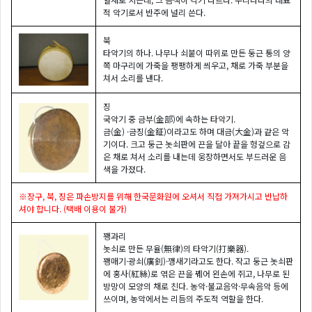
적 악기로서 반주에 널리 쓴다.
북
타악기의 하나. 나무나 쇠붙이 따위로 만든 둥근 통의 양
쪽 마구리에 가죽을 팽팽하게 씌우고, 채로 가죽 부분을
쳐서 소리를 낸다.
징
국악기 중 금부(金部)에 속하는 타악기.
금(金) ·금징(金鉦)이라고도 하며 대금(大金)과 같은 악
기이다. 크고 둥근 놋쇠판에 끈을 달아 끝을 헝겊으로 감
은 채로 쳐서 소리를 내는데 웅장하면서도 부드러운 음
색을 가졌다.
※장구, 북, 징은 파손방지를 위해 한국문화원에 오셔서 직접 가져가시고 반납하
셔야 합니다. (택배 이용이 불가)
꽹과리
놋쇠로 만든 무율(無律)의 타악기(打樂器).
꽹매기·광쇠(廣釗)·깽새기라고도 한다. 작고 둥근 놋쇠판
에 홍사(紅絲)로 엮은 끈을 꿰어 왼손에 쥐고, 나무로 된
방망이 모양의 채로 친다. 농악·불교음악·무속음악 등에
쓰이며, 농악에서는 리듬의 주도적 역할을 한다.