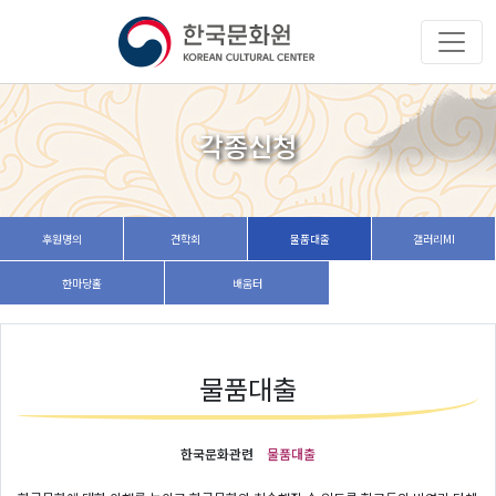
각종신청
후원명의
견학회
물품대출
갤러리MI
한마당홀
배움터
물품대출
한국문화관련
물품대출