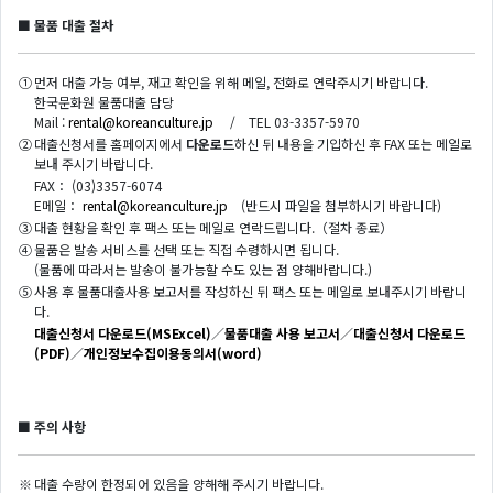
■ 물품 대출 절차
①
먼저 대출 가능 여부, 재고 확인을 위해 메일, 전화로 연락주시기 바랍니다.
한국문화원 물품대출 담당
Mail :
rental@koreanculture.jp
/ TEL 03-3357-5970
②
대출신청서를 홈페이지에서
다운로드
하신 뒤 내용을 기입하신 후 FAX 또는 메일로
보내 주시기 바랍니다.
FAX： (03)3357-6074
E메일：
rental@koreanculture.jp
(반드시 파일을 첨부하시기 바랍니다)
③
대출 현황을 확인 후 팩스 또는 메일로 연락드립니다.（절차 종료）
④
물품은 발송 서비스를 선택 또는 직접 수령하시면 됩니다.
(물품에 따라서는 발송이 불가능할 수도 있는 점 양해바랍니다.)
⑤
사용 후 물품대출사용 보고서를 작성하신 뒤 팩스 또는 메일로 보내주시기 바랍니
다.
대출신청서 다운로드(MSExcel)
／
물품대출 사용 보고서
／
대출신청서 다운로드
(PDF)
／
개인정보수집이용동의서(word)
■ 주의 사항
※
대출 수량이 한정되어 있음을 양해해 주시기 바랍니다.