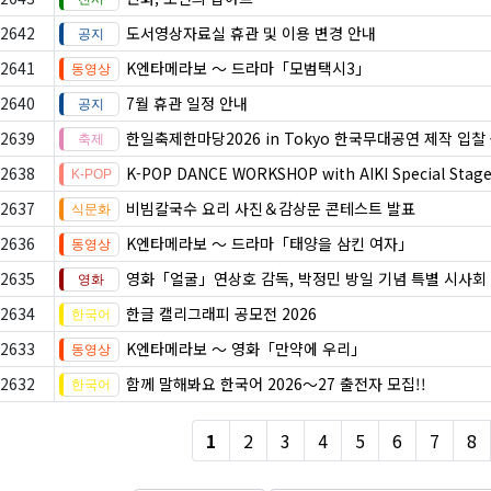
2642
도서영상자료실 휴관 및 이용 변경 안내
2641
K엔타메라보 ～ 드라마「모범택시3」
2640
7월 휴관 일정 안내
2639
한일축제한마당2026 in Tokyo 한국무대공연 제작 입찰
2638
K-POP DANCE WORKSHOP with AIKI Special Stag
2637
비빔칼국수 요리 사진＆감상문 콘테스트 발표
2636
K엔타메라보 ～ 드라마「태양을 삼킨 여자」
2635
영화「얼굴」연상호 감독, 박정민 방일 기념 특별 시사회
2634
한글 캘리그래피 공모전 2026
2633
K엔타메라보 ～ 영화「만약에 우리」
2632
함께 말해봐요 한국어 2026～27 출전자 모집!!
1
2
3
4
5
6
7
8