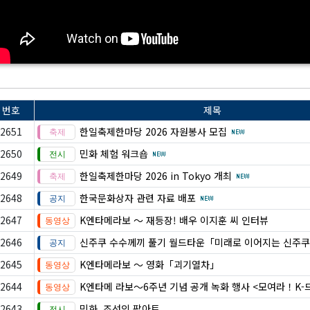
번호
제목
2651
한일축제한마당 2026 자원봉사 모집
2650
민화 체험 워크숍
2649
한일축제한마당 2026 in Tokyo 개최
2648
한국문화상자 관련 자료 배포
2647
K엔타메라보 ～ 재등장! 배우 이지훈 씨 인터뷰
2646
신주쿠 수수께끼 풀기 월드타운「미래로 이어지는 신주쿠
2645
K엔타메라보 ～ 영화「괴기열차」
2644
K엔타메 라보～6주년 기념 공개 녹화 행사 <모여라！K
2643
민화, 조선의 팝아트