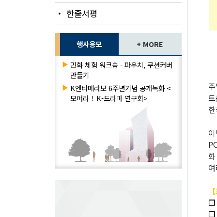
・ 한줄서평
행사응모
+ MORE
▶
민화 체험 워크숍 - 파우치, 쿠션커버
만들기
주
▶
K엔타메라보 6주년기념 공개녹화 <
트
모여라！K-드라마 연구회>
한
이
P
화
여
【
❐
❐