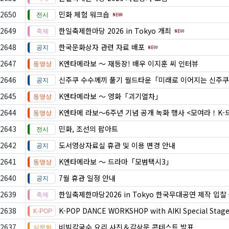
2650
민화 체험 워크숍
2649
한일축제한마당 2026 in Tokyo 개최
2648
한국문화상자 관련 자료 배포
2647
K엔타메라보 ～ 재등장! 배우 이지훈 씨 인터뷰
2646
신주쿠 수수께끼 풀기 월드타운「미래로 이어지는 신주쿠
2645
K엔타메라보 ～ 영화「괴기열차」
2644
K엔타메 라보～6주년 기념 공개 녹화 행사 <모여라！K
2643
민화, 조선의 팝아트
2642
도서영상자료실 휴관 및 이용 변경 안내
2641
K엔타메라보 ～ 드라마「모범택시3」
2640
7월 휴관 일정 안내
2639
한일축제한마당2026 in Tokyo 한국무대공연 제작 입찰
2638
K-POP DANCE WORKSHOP with AIKI Special Stag
2637
비빔칼국수 요리 사진＆감상문 콘테스트 발표