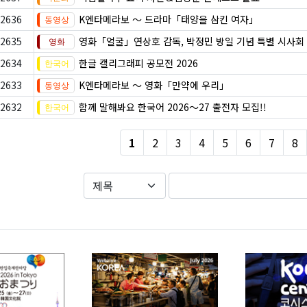
2636
K엔타메라보 ～ 드라마「태양을 삼킨 여자」
2635
영화「얼굴」연상호 감독, 박정민 방일 기념 특별 시사회
2634
한글 캘리그래피 공모전 2026
2633
K엔타메라보 ～ 영화「만약에 우리」
2632
함께 말해봐요 한국어 2026～27 출전자 모집!!
1
2
3
4
5
6
7
8