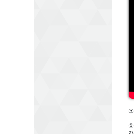
②
③
자