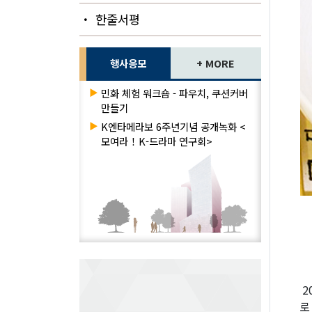
・ 한줄서평
행사응모
+ MORE
▶
민화 체험 워크숍 - 파우치, 쿠션커버
만들기
▶
K엔타메라보 6주년기념 공개녹화 <
모여라！K-드라마 연구회>
2
로