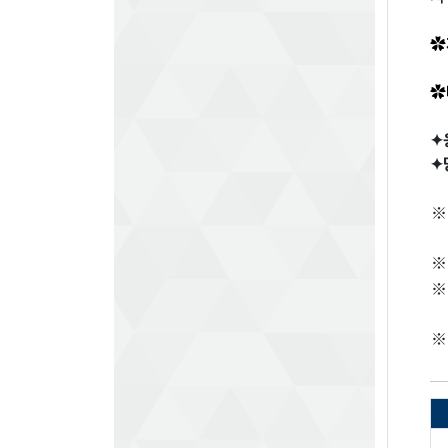
✿
✿
✦
✦
※
※
※
※