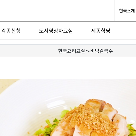
한국소개
각종신청
도서영상자료실
세종학당
한국요리교실〜비빔칼국수