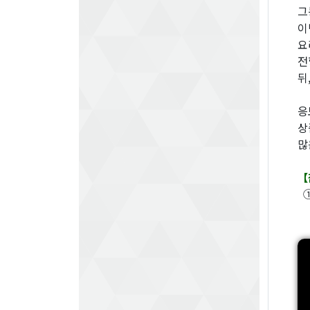
그
이
요
전
뒤
응
상
많
【
①