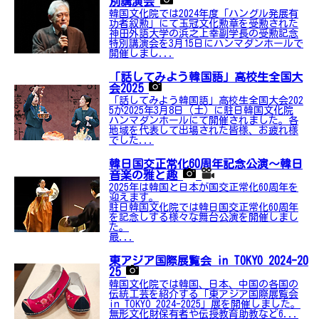
別講演会
韓国文化院では2024年度「ハングル発展有
功者叙勲」にて玉冠文化勲章を受勲された
神田外語大学の浜之上幸副学長の受勲記念
特別講演会を3月15日にハンマダンホールで
開催しまし...
「話してみよう韓国語」高校生全国大
会2025
「話してみよう韓国語」高校生全国大会202
5が2025年3月8日（土）に駐日韓国文化院
ハンマダンホールにて開催されました。各
地域を代表して出場された皆様、お疲れ様
でした...
韓日国交正常化60周年記念公演〜韓日
音楽の雅と趣
2025年は韓国と日本が国交正常化60周年を
迎えます。
駐日韓国文化院では韓日国交正常化60周年
を記念しする様々な舞台公演を開催しまし
た。
最...
東アジア国際展覧会 in TOKYO 2024-20
25
韓国文化院では韓国、日本、中国の各国の
伝統工芸を紹介する「東アジア国際展覧会
in TOKYO 2024-2025」展を開催しました。
無形文化財保有者や伝授教育助教など6...