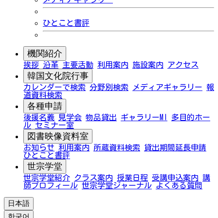
ひとこと書評
機関紹介
挨拶
沿革
主要活動
利用案内
施設案内
アクセス
韓国文化院行事
カレンダーで検索
分野別検索
メディアギャラリー
報
道資料検索
各種申請
後援名義
見学会
物品貸出
ギャラリーMI
多目的ホー
ル
セミナー室
図書映像資料室
お知らせ
利用案内
所蔵資料検索
貸出期間延長申請
ひとこと書評
世宗学堂
世宗学堂紹介
クラス案内
授業日程
受講申込案内
講
師プロフィール
世宗学堂ジャーナル
よくある質問
日本語
한국어