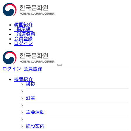
韓国紹介
掲示板
報道資料
会員登録
ログイン
ログイン
会員登録
한국어
機関紹介
挨拶
沿革
主要活動
施設案内