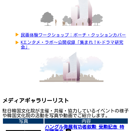
▶
民画体験ワークショップ：ポーチ・クッションカバー
▶
Kエンタメ・ラボ～公開収録「集まれ！K-ドラマ研究
会」
メディアギャラリーリスト
駐日韓国文化院が主催・共催・協力しているイベントの様子
や韓国文化院の活動を写真や動画でご紹介します。
写真
内容
ハングル発展有功者叙勲 受勲記念 特