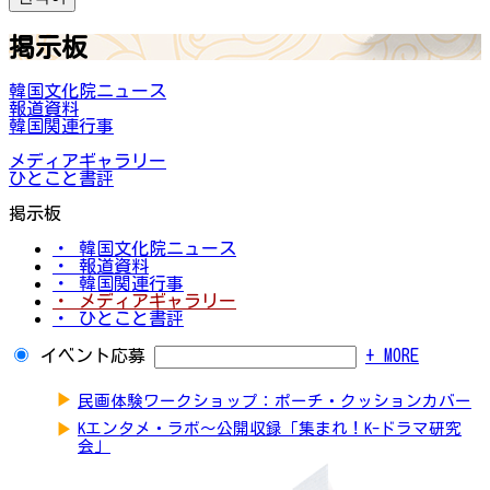
掲示板
韓国文化院ニュース
報道資料
韓国関連行事
メディアギャラリー
ひとこと書評
掲示板
・ 韓国文化院ニュース
・ 報道資料
・ 韓国関連行事
・ メディアギャラリー
・ ひとこと書評
イベント応募
+ MORE
▶
民画体験ワークショップ：ポーチ・クッションカバー
▶
Kエンタメ・ラボ～公開収録「集まれ！K-ドラマ研究
会」