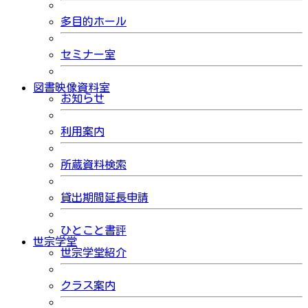
多目的ホール
セミナー室
図書映像資料室
お知らせ
利用案内
所蔵資料検索
貸出期間延長申請
ひとこと書評
世宗学堂
世宗学堂紹介
クラス案内