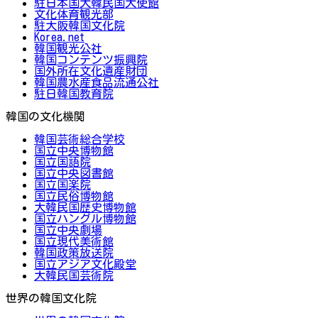
駐日本国大韓民国大使館
文化体育観光部
駐大阪韓国文化院
Korea.net
韓国観光公社
韓国コンテンツ振興院
国外所在文化遺産財団
韓国農水産食品流通公社
駐日韓国教育院
韓国の文化機関
韓国芸術総合学校
国立中央博物館
国立国語院
国立中央図書館
国立国楽院
国立民俗博物館
大韓民国歴史博物館
国立ハングル博物館
国立中央劇場
国立現代美術館
韓国政策放送院
国立アジア文化殿堂
大韓民国芸術院
世界の韓国文化院