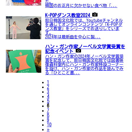
た。
韓国のお正月に欠かせない食べ物「...
K-POPダンス教室2024
駐日韓国文化院では、Youtubeチャンネル
を通じてオンラインコンテンツ「K-POPダ
ンス教室」をシリーズでお送りしていま
す。
2024年は最新曲を中心に製...
ハン・ガン作家ノーベル文学賞受賞を
記念イベント
ハン・ガン作家の2024年ノーベル文学賞受
賞を記念して、駐日韓国文化院では図書映
像資料室内にハン・ガン作家特設コーナー
を設け、ハン・ガン作家の作品を読んでみ
る「ひとこと書...
1
2
3
4
5
6
7
8
9
10
Next
»