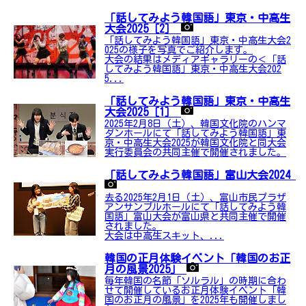
「話してみよう韓国語」東京・中高生
大会2025［2］
「話してみよう韓国語」東京・中高生大会2
025の様子を写真でご紹介します。
大会の結果はメディアギャラリーの＜「話
してみよう韓国語」東京・中高生大会202
5...
「話してみよう韓国語」東京・中高生
大会2025［1］
2025年2月8日（土）、韓国文化院のハンマ
ダンホールにて「話してみよう韓国語」東
京・中高生大会2025が韓国文化院と同大会
実行委員会の共同主催で開催されました。
「話してみよう韓国語」富山大会2024
去る2025年2月1日（土）、富山市民プラザ
アンサンブルホールにて「話してみよう韓
国語」富山大会が富山県と共同主催で開催
されました。
大会は中高生スキット、...
韓国の正月体験イベント「韓国のお正
月の風景2025」
毎年韓国の名節「ソルラル」の時期に合わ
せて開催しているお正月体験イベント「韓
国のお正月の風景」を2025年も開催しまし