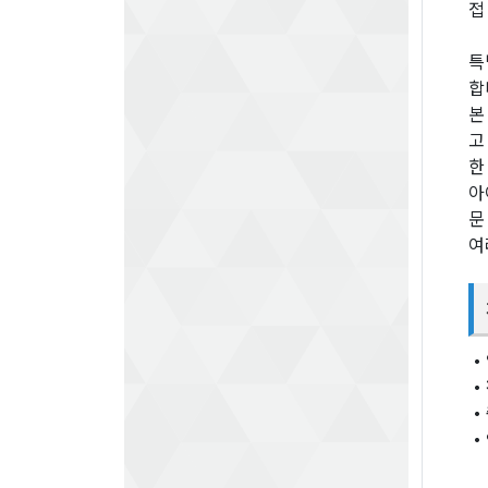
접
특
합
본
고
한
아
문
여
・
・
・
・