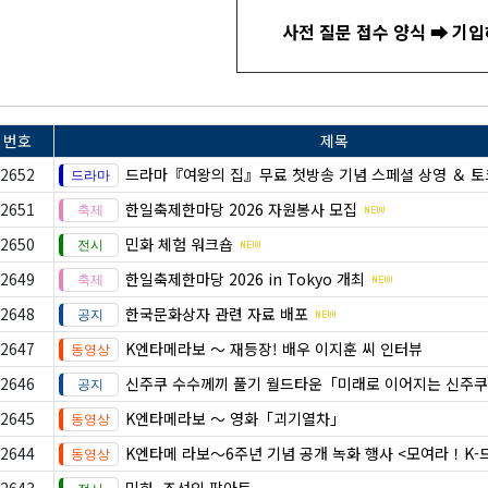
사전
질문
접수
양식 ➡ 기
번호
제목
2652
드라마『여왕의 집』무료 첫방송 기념 스페셜 상영 ＆ 
2651
한일축제한마당 2026 자원봉사 모집
2650
민화 체험 워크숍
2649
한일축제한마당 2026 in Tokyo 개최
2648
한국문화상자 관련 자료 배포
2647
K엔타메라보 ～ 재등장! 배우 이지훈 씨 인터뷰
2646
신주쿠 수수께끼 풀기 월드타운「미래로 이어지는 신주쿠
2645
K엔타메라보 ～ 영화「괴기열차」
2644
K엔타메 라보～6주년 기념 공개 녹화 행사 <모여라！K