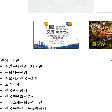
관련정부기관
주일본대한민국대사관
문화체육관광부
주오사카한국문화원
코리아넷
한국관광공사
한국콘텐츠진흥원
국외소재문화유산재단
한국농수산식품유통공사