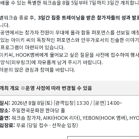
 배울 수 있는 특별한 워크숍을 8월 5일부터 7일까지 3일간 개최합니
별워크숍 종료 후,
3일간 집중 트레이닝을 받은 참가자들의 성과 발
니다.
 공연에서는 참가자 전원이 무대에 올라 합동 퍼포먼스를 선보일 예
 있는 아이키 씨의 독창적인 퍼포먼스와 안무가로서의 진솔한 이야기를
 프로그램이 마련되어 있습니다.
이키씨, HOOK멤버에게 물어보고 싶은 질문을 사전에 접수하여 행사
 양식(외부링크)에 자유롭게 남겨 주시기 바랍니다.
러분의 많은 관심과 참여를 바랍니다.
개최
개요
※
운영
사정에
따라
변경될
수
있음
일시
:
2026년 8월 8일(토) [관객입장] 13:30 / [공연] 14:00~
장소
:
주일한국문화원 한마당 홀
출연
:
워크숍 참가자, AIKI(HOOK 리더), YEBON(HOOK 멤버), H
입장료
:
무료 (당일 접수 · 선착순 입장)