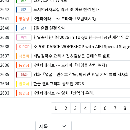
2643
민화, 조선의 팝아트
2642
도서영상자료실 휴관 및 이용 변경 안내
2641
K엔타메라보 ～ 드라마「모범택시3」
2640
7월 휴관 일정 안내
2639
한일축제한마당2026 in Tokyo 한국무대공연 제작 입찰
2638
K-POP DANCE WORKSHOP with AIKI Special Stag
2637
비빔칼국수 요리 사진＆감상문 콘테스트 발표
2636
K엔타메라보 ～ 드라마「태양을 삼킨 여자」
2635
영화「얼굴」연상호 감독, 박정민 방일 기념 특별 시사회
2634
한글 캘리그래피 공모전 2026
2633
K엔타메라보 ～ 영화「만약에 우리」
1
2
3
4
5
6
7
8