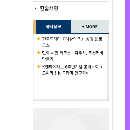
・ 한줄서평
행사응모
+ MORE
▶
한국드라마『여왕의 집』상영 & 토
크쇼
▶
민화 체험 워크숍 - 파우치, 쿠션커버
만들기
▶
K엔타메라보 6주년기념 공개녹화 <
모여라！K-드라마 연구회>