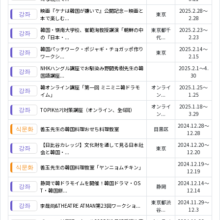
映画『ケナは韓国が嫌いで』公開記念－映画と
2025.2.28～
東京
本で楽しむ...
2.28
韓国・嶺南大学校、崔範洵教授講演「朝鮮の中
東京都千
2025.2.23～
の『日本・...
代...
2.23
韓国パッチワーク・ポジャギ・チョガッポ作り
2025.2.14～
東京
ワークシ...
2.15
NHKハングル講座でお馴染み野間秀樹先生の韓
2025.2.1～4.
国語講座...
30
韓オンライン講座「第一回 ミニミニ韓ドラモ
オンライ
2025.1.25～
イム」
ン...
1.25
オンライ
2025.1.18～
TOPIK쓰기対策講座（オンライン、全6回）
ン...
3.29
2024.12.28～
善玉先生の韓国料理おせち料理教室
目黒区
12.28
【日比谷カレッジ】文化財を通して見る日本社
2024.12.20～
東京
会と韓国・...
12.20
2024.12.19～
善玉先生の韓国料理教室「ヤンニョムチキン」
12.19
静岡で韓ドラモイムを開催！韓国ドラマ・OS
2024.12.14～
静岡
T・韓国餅...
12.14
東京都渋
2024.11.29～
李哉尚&THEATRE ATMAN第23回ワークショ...
谷...
12.3