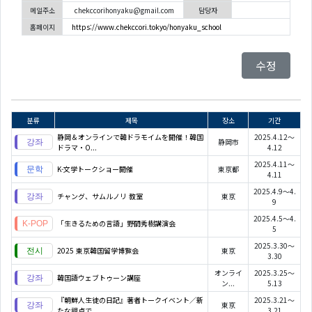
메일주소
chekccorihonyaku@gmail.com
담당자
홈페이지
https://www.chekccori.tokyo/honyaku_school
수정
분류
제목
장소
기간
静岡＆オンラインで韓ドラモイムを開催！韓国
2025.4.12～
静岡市
ドラマ・O...
4.12
2025.4.11～
K-文学トークショー開催
東京都
4.11
2025.4.9～4.
チャング、サムルノリ 教室
東京
9
2025.4.5～4.
「生きるための言語」野間秀樹講演会
5
2025.3.30～
2025 東京韓国留学博覧会
東京
3.30
オンライ
2025.3.25～
韓国語ウェブトゥーン講座
ン...
5.13
『朝鮮人生徒の日記』著者トークイベント／新
2025.3.21～
東京
たな視点で...
3.21