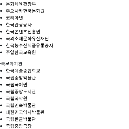
문화체육관광부
주오사카한국문화원
코리아넷
한국관광공사
한국콘텐츠진흥원
국외소재문화유산재단
한국농수산식품유통공사
주일한국교육원
한국문화기관
한국예술종합학교
국립중앙박물관
국립국어원
국립중앙도서관
국립국악원
국립민속박물관
대한민국역사박물관
국립한글박물관
국립중앙극장