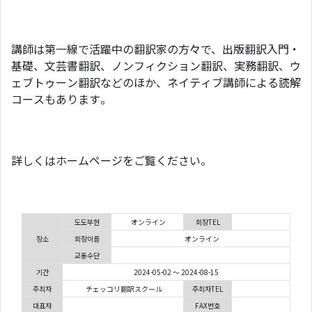
講師は第一線で活躍中の翻訳家の方々で、出版翻訳入門・
基礎、文芸書翻訳、ノンフィクション翻訳、実務翻訳、ウ
ェブトゥーン翻訳などのほか、ネイティブ講師による読解
コースもあります。
詳しくはホームページをご覧ください。
도도부현
オンライン
회장TEL
장소
회장이름
オンライン
교통수단
기간
2024-05-02 ～ 2024-08-15
주최자
チェッコリ翻訳スクール
주최자TEL
대표자
FAX번호