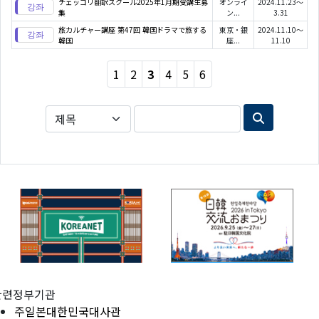
チェッコリ翻訳スクール2025年1月期受講生募
オンライ
2024.11.23～
集
ン...
3.31
旅カルチャー講座 第47回 韓国ドラマで旅する
東京・銀
2024.11.10～
韓国
座...
11.10
1
2
3
4
5
6
관련정부기관
주일본대한민국대사관