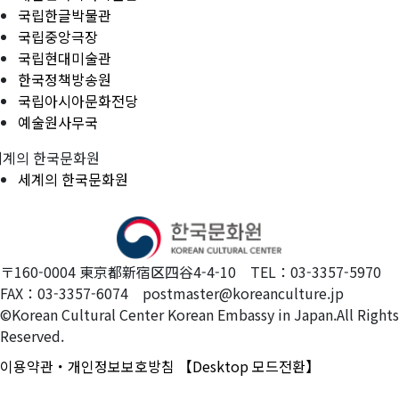
국립한글박물관
국립중앙극장
국립현대미술관
한국정책방송원
국립아시아문화전당
예술원사무국
세계의 한국문화원
세계의 한국문화원
〒160-0004 東京都新宿区四谷4-4-10 TEL：03-3357-5970
FAX：03-3357-6074 postmaster@koreanculture.jp
©Korean Cultural Center Korean Embassy in Japan.All Rights
Reserved.
이용약관・개인정보보호방침
【Desktop 모드전환】