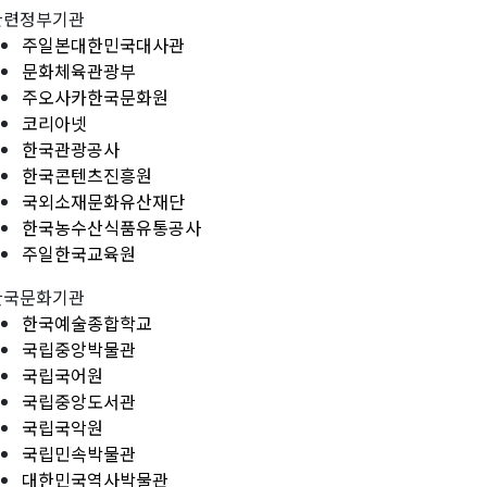
관련정부기관
주일본대한민국대사관
문화체육관광부
주오사카한국문화원
코리아넷
한국관광공사
한국콘텐츠진흥원
국외소재문화유산재단
한국농수산식품유통공사
주일한국교육원
한국문화기관
한국예술종합학교
국립중앙박물관
국립국어원
국립중앙도서관
국립국악원
국립민속박물관
대한민국역사박물관