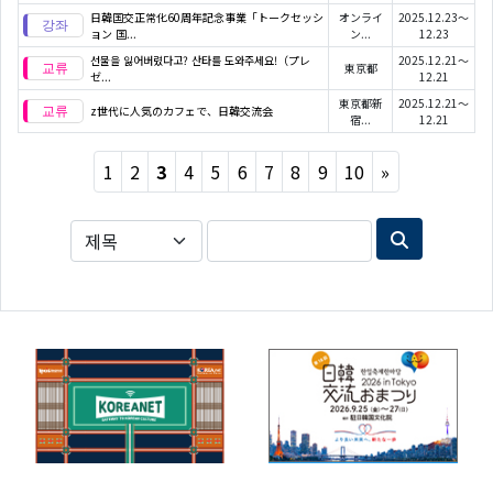
日韓国交正常化60周年記念事業「トークセッシ
オンライ
2025.12.23～
ョン 国...
ン...
12.23
선물을 잃어버렸다고? 산타를 도와주세요!（プレ
2025.12.21～
東京都
ゼ...
12.21
東京都新
2025.12.21～
z世代に人気のカフェで、日韓交流会
宿...
12.21
Next
1
2
3
4
5
6
7
8
9
10
»