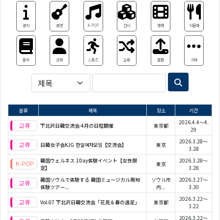
공지
공연
K-POP
전시
영화
식문화
문학
강좌
스포츠
교류
출판
기타
분류
제목
장소
기간
2026.4.4～4.
下北沢日韓交流会-4月の日程開催
東京都
29
2026.3.28～
日韓女子会KJG 한일여자모임【交流会】
東京
3.28
韓国ウェルネス 1Day体験イベント【女性限
2026.3.28～
東京
定】
3.28
韓国ソウルで体験する 韓国ミュージカル現地
ソウル市
2026.3.27～
体験ツアー...
内...
3.30
2026.3.22～
Vol.07 下北沢日韓交流会「花見＆春の遠足」
東京都
3.22
2026.3.22～