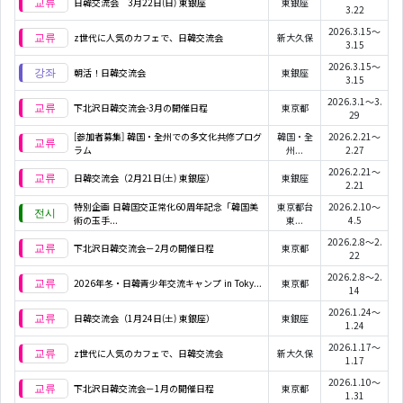
日韓交流会 3月22日(日) 東銀座
東銀座
3.22
2026.3.15～
z世代に人気のカフェで、日韓交流会
新大久保
3.15
2026.3.15～
朝活！日韓交流会
東銀座
3.15
2026.3.1～3.
下北沢日韓交流会-3月の開催日程
東京都
29
[参加者募集] 韓国・全州での多文化共修プログ
韓国・全
2026.2.21～
ラム
州...
2.27
2026.2.21～
日韓交流会（2月21日(土) 東銀座）
東銀座
2.21
特別企画 日韓国交正常化60周年記念「韓国美
東京都台
2026.2.10～
術の玉手...
東...
4.5
2026.2.8～2.
下北沢日韓交流会－2月の開催日程
東京都
22
2026.2.8～2.
2026年冬・日韓青少年交流キャンプ in Toky...
東京都
14
2026.1.24～
日韓交流会（1月24日(土) 東銀座）
東銀座
1.24
2026.1.17～
z世代に人気のカフェで、日韓交流会
新大久保
1.17
2026.1.10～
下北沢日韓交流会－1月の開催日程
東京都
1.31