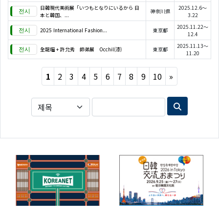
日韓現代美術展「いつもとなりにいるから 日
2025.12.6～
神奈川県
本と韓国、...
3.22
2025.11.22～
2025 International Fashion...
東京都
12.4
2025.11.13～
全龍福 + 許允秀 師弟展 Occhil(漆)
東京都
11.20
Next
1
2
3
4
5
6
7
8
9
10
»