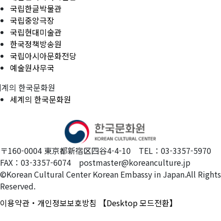
국립한글박물관
국립중앙극장
국립현대미술관
한국정책방송원
국립아시아문화전당
예술원사무국
세계의 한국문화원
세계의 한국문화원
〒160-0004 東京都新宿区四谷4-4-10 TEL：03-3357-5970
FAX：03-3357-6074 postmaster@koreanculture.jp
©Korean Cultural Center Korean Embassy in Japan.All Rights
Reserved.
이용약관・개인정보보호방침
【Desktop 모드전환】