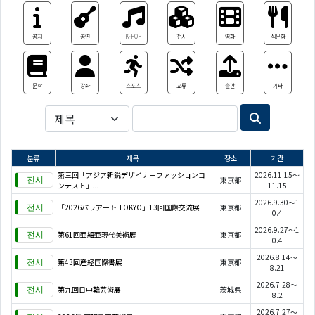
공지
공연
K-POP
전시
영화
식문화
문학
강좌
스포츠
교류
출판
기타
분류
제목
장소
기간
第三回「アジア新鋭デザイナーファッションコ
2026.11.15～
東京都
ンテスト」...
11.15
2026.9.30～1
「2026パラアート TOKYO」13回国際交流展
東京都
0.4
2026.9.27～1
第61回亜細亜現代美術展
東京都
0.4
2026.8.14～
第43回産経国際書展
東京都
8.21
2026.7.28～
第九回日中韓芸術展
茨城県
8.2
2026.7.27～