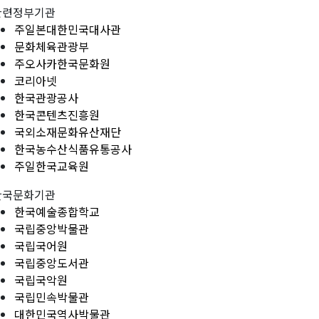
관련정부기관
주일본대한민국대사관
문화체육관광부
주오사카한국문화원
코리아넷
한국관광공사
한국콘텐츠진흥원
국외소재문화유산재단
한국농수산식품유통공사
주일한국교육원
한국문화기관
한국예술종합학교
국립중앙박물관
국립국어원
국립중앙도서관
국립국악원
국립민속박물관
대한민국역사박물관