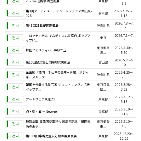
2026年 国際書画芸術展
東京都
8.3
第8回アーティスト・イン・レジデンス大田原2
2026.7.25～1
栃木県
026
1.15
2026.7.8～7.
第41回21世紀国際書展
神奈川県
12
「ロッテホテル キムチ」大丸東京店 ポップア
2026.7.1～7.
東京
ップ(7...
7
東京都目
2026.5.30～
韓国フェスティバルin緑が丘
黒...
5.30
2026.5.2～5.
第10回記念富山国際現代美術展
富山県
10
企画展「韓国 手仕事の美事－刺繍、ポジャ
2026.4.25～
神奈川県
ギ、メドゥプ...
7.5
韓国を代表する陶芸家 ジョン・サングン招待
東京目黒
2026.3.28～
ポップア...
区...
3.29
2026.3.12～
アートフェア東京20
東京都
3.15
2026.3.10～
点・線・面 — Between
東京都
3.16
特別企画 日韓国交正常化60周年記念「韓国美
東京都台
2026.2.10～
術の玉手...
東...
4.5
2025.12.20～
第13回日中韓児童友好絵画展東京展
東京都
12.22