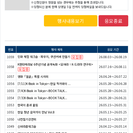
※신청인원이 정원을 넘는 경우에는 추첨을 통해 초대합니다.
※당첨되신 분에 한해 상영일 5일 전까지 당첨메일을 보내드립니다.
행사내용보기
응모종료
번호
행사 제목
응모 기간
민화 체험 워크숍 - 파우치, 쿠션커버 만들기
1059
26.08.03～26.08.19
K엔타메라보 6주년기념 공개녹화 <모여라！K-드라마 연구회>
1058
26.07.16～26.08.11
1057
영화「얼굴」특별 시사회
26.06.24～26.07.22
1056
[7/11]K-Book in Tokyo～한일 작가와의 ...
26.05.28～26.06.28
1055
[7/4]K-Book in Tokyo～BOOK TALK...
26.05.28～26.06.21
1054
[7/3]K-Book in Tokyo～BOOK TALK...
26.05.28～26.06.21
1053
한국의 춤과 울림
26.05.15～26.05.31
1051
한일 청년 음악가의 만남 Vol.8
26.05.13～26.05.25
1050
나전칠기강연회
26.05.11～26.05.27
1049
신바라춤워크숍
26.04.22～26.05.14