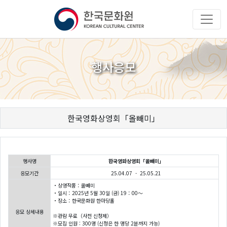
행사응모
한국영화상영회「올빼미」
행사명
한국영화상영회「올빼미」
응모기간
25.04.07 - 25.05.21
・상영작품：올빼미
・일시：2025년 5월 30일 (금) 19：00～
・장소：한국문화원 한마당홀
응모 상세내용
※관람 무료（사전 신청제）
※모집 인원 : 300명 (신청은 한 명당 2분까지 가능)