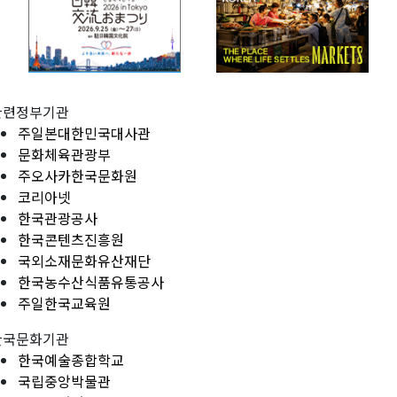
관련정부기관
주일본대한민국대사관
문화체육관광부
주오사카한국문화원
코리아넷
한국관광공사
한국콘텐츠진흥원
국외소재문화유산재단
한국농수산식품유통공사
주일한국교육원
한국문화기관
한국예술종합학교
국립중앙박물관