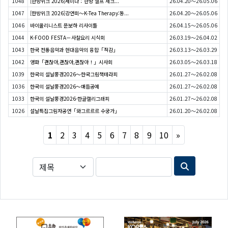
1048
[한방위크 2026]세미나：한방 셀프 체크...
26.04.20～26.05.06
1047
[한방위크 2026]강연회〜K-Tea Therapy:동...
26.04.20～26.05.06
1046
바이올리니스트 문보하 리사이틀
26.04.15～26.05.06
1044
K-FOOD FESTA－사찰요리 시식회
26.03.19～26.04.02
1043
한국 전통음악과 현대음악의 융합「적감」
26.03.13～26.03.29
1042
영화「괜찮아,괜찮아,괜찮아！」시사회
26.03.05～26.03.18
1039
한국의 설날풍경2026〜한국그림책테라피
26.01.27～26.02.08
1036
한국의 설날풍경2026〜매듭공예
26.01.27～26.02.08
1033
한국의 설날풍경2026-한글캘리그래피
26.01.27～26.02.08
1026
설날특집그림자공연「와그르르르 수궁가」
26.01.20～26.02.08
Next
1
2
3
4
5
6
7
8
9
10
»