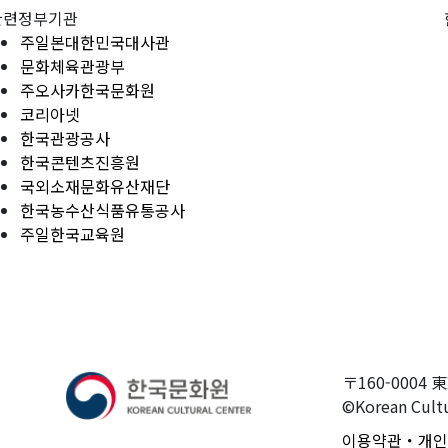
관련정부기관
주일본대한민국대사관
문화체육관광부
주오사카한국문화원
코리아넷
한국관광공사
한국콘텐츠진흥원
국외소재문화유산재단
한국농수산식품유통공사
주일한국교육원
〒160-0004 
©Korean Cultu
이용약관・개인