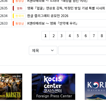
2636
K엔타메라보 ～ 드라마「태양을 삼킨 여자」
2635
영화「얼굴」연상호 감독, 박정민 방일 기념 특별 시사회
2634
한글 캘리그래피 공모전 2026
2633
K엔타메라보 ～ 영화「만약에 우리」
1
2
3
4
5
6
7
8