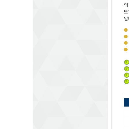
의
또
말