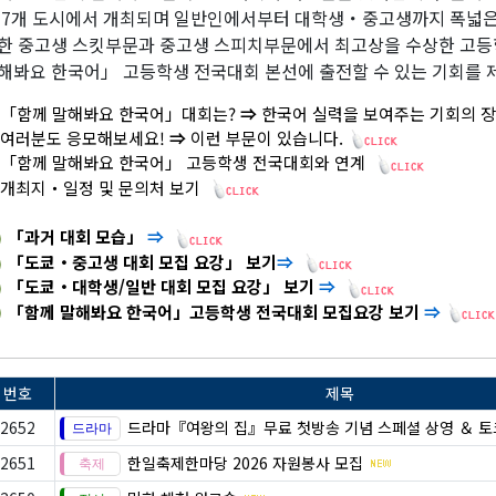
 7개 도시에서 개최되며 일반인에서부터 대학생・중고생까지 폭넓은
한 중고생 스킷부문과 중고생 스피치부문에서 최고상을 수상한 고등
해봐요 한국어」 고등학생 전국대회 본선에 출전할 수 있는 기회를 
「함께 말해봐요 한국어」대회는?
⇒
한국어 실력을 보여주는 기회의 장
여러분도 응모해보세요!
⇒
이런 부문이 있습니다.
「함께 말해봐요 한국어」 고등학생 전국대회와 연계
개최지・일정 및 문의처 보기
「과거 대회 모습」
⇒
「도쿄・중고생 대회 모집 요강」 보기
⇒
「도쿄・대학생/일반 대회 모집 요강」 보기
⇒
「함께 말해봐요 한국어」고등학생 전국대회 모집요강 보기
⇒
번호
제목
2652
드라마『여왕의 집』무료 첫방송 기념 스페셜 상영 ＆ 
2651
한일축제한마당 2026 자원봉사 모집