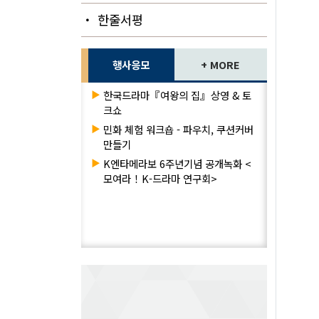
・ 한줄서평
행사응모
+ MORE
▶
한국드라마『여왕의 집』상영 & 토
크쇼
▶
민화 체험 워크숍 - 파우치, 쿠션커버
만들기
▶
K엔타메라보 6주년기념 공개녹화 <
모여라！K-드라마 연구회>