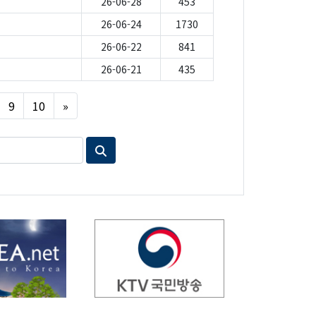
26-06-28
453
26-06-24
1730
26-06-22
841
26-06-21
435
Next
9
10
»