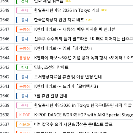
2650
민화 체험 워크숍
2649
한일축제한마당 2026 in Tokyo 개최
2648
한국문화상자 관련 자료 배포
2647
K엔타메라보 ～ 재등장! 배우 이지훈 씨 인터뷰
2646
신주쿠 수수께끼 풀기 월드타운「미래로 이어지는 신주쿠
2645
K엔타메라보 ～ 영화「괴기열차」
2644
K엔타메 라보～6주년 기념 공개 녹화 행사 <모여라！K
2643
민화, 조선의 팝아트
2642
도서영상자료실 휴관 및 이용 변경 안내
2641
K엔타메라보 ～ 드라마「모범택시3」
2640
7월 휴관 일정 안내
2639
한일축제한마당2026 in Tokyo 한국무대공연 제작 입찰
2638
K-POP DANCE WORKSHOP with AIKI Special Stag
2637
비빔칼국수 요리 사진＆감상문 콘테스트 발표