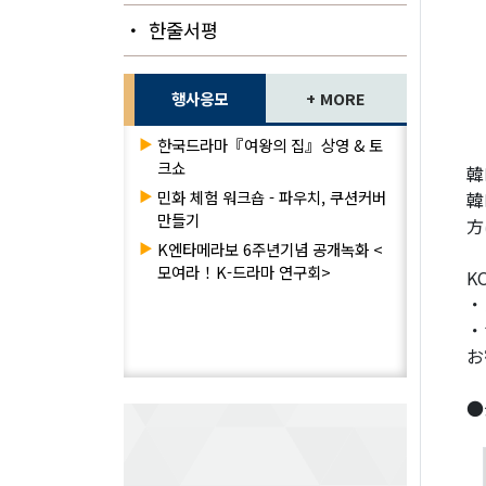
・ 한줄서평
행사응모
+ MORE
▶
한국드라마『여왕의 집』상영 & 토
크쇼
韓
▶
민화 체험 워크숍 - 파우치, 쿠션커버
韓
만들기
方
▶
K엔타메라보 6주년기념 공개녹화 <
모여라！K-드라마 연구회>
KO
・
・サ
お
●