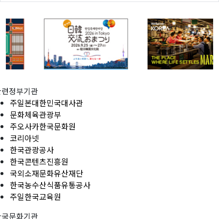
관련정부기관
주일본대한민국대사관
문화체육관광부
주오사카한국문화원
코리아넷
한국관광공사
한국콘텐츠진흥원
국외소재문화유산재단
한국농수산식품유통공사
주일한국교육원
한국문화기관