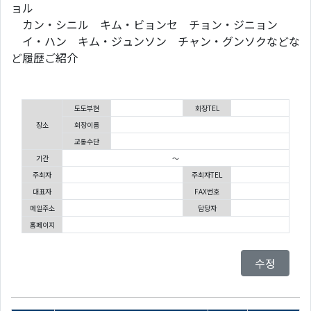
ョル
カン・シニル キム・ビョンセ チョン・ジニョン
イ・ハン キム・ジュンソン チャン・グンソクなどな
ど履歴ご紹介
도도부현
회장TEL
장소
회장이름
교통수단
기간
～
주최자
주최자TEL
대표자
FAX번호
메일주소
담당자
홈페이지
수정