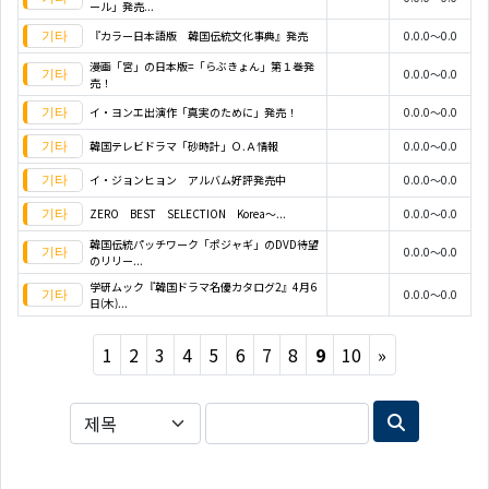
ール」発売...
『カラー日本語版 韓国伝統文化事典』発売
0.0.0～0.0
漫画「宮」の日本版=「らぶきょん」第１巻発
0.0.0～0.0
売！
イ・ヨンエ出演作「真実のために」発売！
0.0.0～0.0
韓国テレビドラマ「砂時計」Ｏ.Ａ情報
0.0.0～0.0
イ・ジョンヒョン アルバム好評発売中
0.0.0～0.0
ZERO BEST SELECTION Korea～...
0.0.0～0.0
韓国伝統パッチワーク「ポジャギ」のDVD待望
0.0.0～0.0
のリリー...
学研ムック『韓国ドラマ名優カタログ2』4月6
0.0.0～0.0
日(木)...
Next
1
2
3
4
5
6
7
8
9
10
»