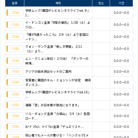
분류
제목
장소
기간
学研ムック｢韓国テレビ＆シネマライフvol.９｣
0.0.0～0.0
1...
イ・ドンゴン主演『B型の彼氏』 1/28（土）よ
0.0.0～0.0
りロ...
『僕が9歳だったころ』 2/4（土）より全国ロ
0.0.0～0.0
ードシ...
クォン・サンウ主演「美しき野獣」 2/11
0.0.0～0.0
（土）より...
ムン・グニョン来日！ 2/3(金) 『ダンサーの
0.0.0～0.0
純情...
アジアの絵本貸出セットのご案内
0.0.0～0.0
受賞者に韓国のキム・ミョンシンが決定 横浜
0.0.0～0.0
ダンスコ...
学研ムック｢韓国テレビ＆シネマライフvol.10｣
0.0.0～0.0
...
漫画「宮」の日本版が発売になります。
0.0.0～0.0
ソル・ギョング主演「力道山」 3/4（土）全国
0.0.0～0.0
ロード...
ｶﾝ･ﾄﾞﾝｳｫﾝ、ﾊ･ｼﾞｳｫﾝ主演「デュエリスト...
0.0.0～0.0
初心者でもメールが書ける！「ハングルでEメ
0.0.0～0.0