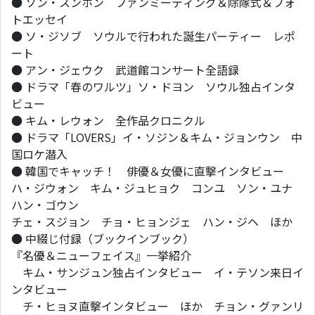
● ソン・スンホン ファンミーティング＆除隊式＆フォ
トエッセイ
● ソ・ジソブ ソウルで行われた誕生パーティー レポ
ート
● アン・ジェウク 武道館コンサート全語録
● ドラマ「春のワルツ」ソ・ドヨン ソウル独占インタ
ビュー
● キム・レウォン 全作品クロニクル
● ドラマ「LOVERS」イ・ソジン＆キム・ジョンウン 中
国ロケ潜入
● 韓国でキャッチ！ 俳優＆女優に直撃インタビュー
ハ・ジウォン キム・ジュヒョク コンユ ソン・ユナ
ハン・ゴウン
チェ・スジョン チョ・ヒョンジェ ハン・ジヘ ほか
● 中綴じ付録（ブックインブック）
『名優＆ニューフェイス』一挙紹介
キム・サンジュン独占インタビュー イ・テソン来日イ
ンタビュー
チ・ヒョヌ直撃インタビュー ほか チョン・グァンリ