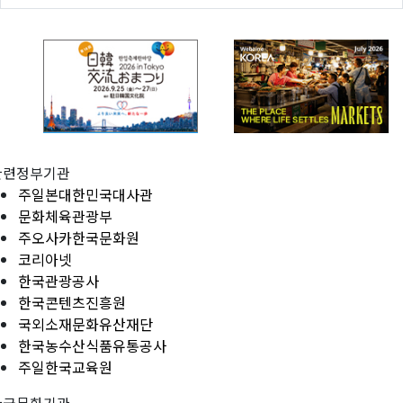
관련정부기관
주일본대한민국대사관
문화체육관광부
주오사카한국문화원
코리아넷
한국관광공사
한국콘텐츠진흥원
국외소재문화유산재단
한국농수산식품유통공사
주일한국교육원