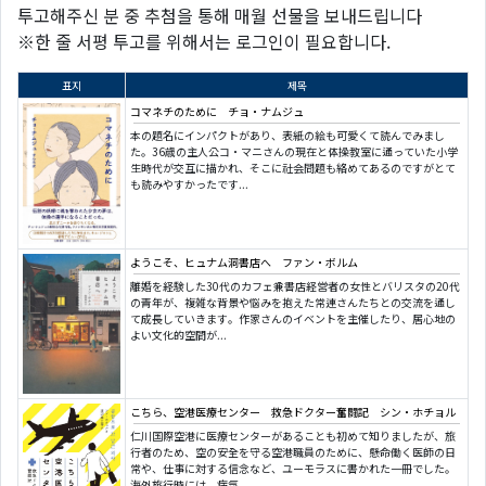
투고해주신 분 중 추첨을 통해 매월 선물을 보내드립니다
※한 줄 서평 투고를 위해서는 로그인이 필요합니다.
표지
제목
コマネチのために チョ・ナムジュ
本の題名にインパクトがあり、表紙の絵も可愛くて読んでみまし
た。36歳の主人公コ・マニさんの現在と体操教室に通っていた小学
生時代が交互に描かれ、そこに社会問題も絡めてあるのですがとて
も読みやすかったです...
ようこそ、ヒュナム洞書店へ ファン・ボルム
離婚を経験した30代のカフェ兼書店経営者の女性とバリスタの20代
の青年が、複雑な背景や悩みを抱えた常連さんたちとの交流を通し
て成長していきます。作家さんのイベントを主催したり、居心地の
よい文化的空間が...
こちら、空港医療センター 救急ドクター奮闘記 シン・ホチョル
仁川国際空港に医療センターがあることも初めて知りましたが、旅
行者のため、空の安全を守る空港職員のために、懸命働く医師の日
常や、仕事に対する信念など、ユーモラスに書かれた一冊でした。
海外旅行時には、病気...