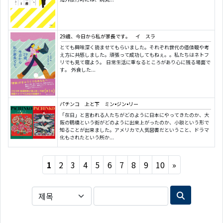
29歳、今日から私が家長です。 イ スラ
とても興味深く読ませてもらいました。それぞれ世代の価値観や考
え方に共感しました。頑張って成功してもねぇ。。私たちはネトフ
リでも見て寝よう。 日常生活に重なるところがあり心に残る場面で
す。 外食した...
パチンコ 上と下 ミン•ジン•リー
「在日」と言われる人たちがどのように日本にやってきたのか、大
阪の鶴橋という街がどのように出来上がったのか、小説という形で
知ることが出来ました。アメリカで人気図書だということ、ドラマ
化もされたという所か...
Next
1
2
3
4
5
6
7
8
9
10
»