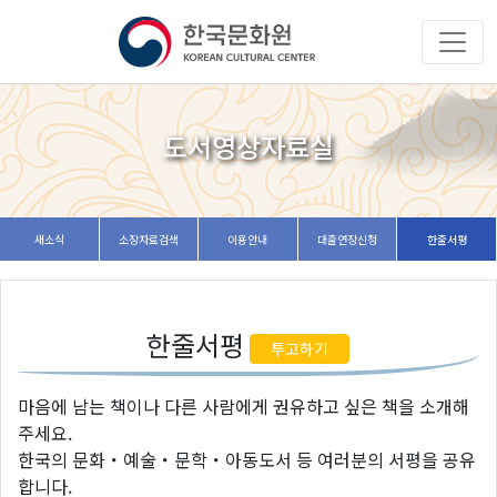
도서영상자료실
새소식
소장자료검색
이용안내
대출연장신청
한줄서평
한줄서평
투고하기
마음에 남는 책이나 다른 사람에게 권유하고 싶은 책을 소개해
주세요.
한국의 문화・예술・문학・아동도서 등 여러분의 서평을 공유
합니다.