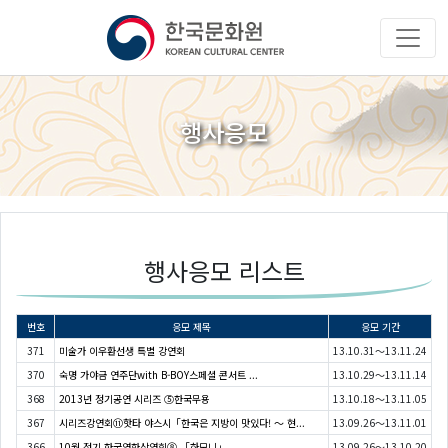
행사응모
행사응모 리스트
번호
응모 제목
응모 기간
371
미술가 이우환선생 특별 강연회
13.10.31～13.11.24
370
숙명 가야금 연주단with B-BOY스페셜 콘서트 ...
13.10.29～13.11.14
368
2013년 정기공연 시리즈 ⑤한국무용
13.10.18～13.11.05
367
시리즈강연회⑪핫타 야스시「한국은 지방이 맛있다! ～ 현...
13.09.26～13.11.01
366
10월 정기 한국영화상영회⑧ 「하모니」
13.09.26～13.10.20