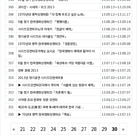
365
코리안・시네마・위크 2013
13.09.13～13.10.06
364
1970년대 명작상영회⑥「다 함께 부르고 싶은 노래」
13.09.12～13.11.17
362
9월 정기 한국영화상영회⑦ 「평행이론」
13.08.28～13.09.16
361
시리즈강연회➉노마 히데키 「한글의 매력」
13.08.23～13.09.25
360
정기공연 시리즈④ 바이올린「정찬우」
13.08.13～13.08.27
359
1970년대 명작 한국영화상영회⑤ 「성춘향전」
13.07.29～13.09.08
시리즈강연회⑨가케오 요시오 「한국영화의 매력과 활약의 비
358
13.07.26～13.08.23
밀」
357
8월 정기 한국영화상영회⑥ 「세상에서 가장 아름다운 이별」
13.07.17～13.08.18
356
한류 포럼 2013
13.07.08～13.07.25
355
2013년 정기공연 시리즈③한국무용
13.07.02～13.07.23
354
▶ 시리즈강연회⑧다케이 하지메 「서울에 있는 왕궁의 매력」
13.06.28～13.07.24
353
7월 정기 한국영화상영회⑤「최종병기 활」
13.06.20～13.07.07
352
이어령 초대 문화부 장관 강연회
13.06.12～13.06.27
351
제20회 도쿄(東京) 국제 북•페어 테마국 한국 기념 ...
13.06.11～13.06.26
350
▶ 70년대 명작 한국영화상영회④「족보」
13.06.05～13.07.15
Previous
Next
«
21
22
23
24
25
26
27
28
29
30
»