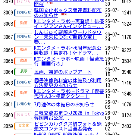
3070
5012
30
開催
韓国文化ボックス関連資料配布
26-07-
3069
1241
29
のお知らせ
Kエンタメ・ラボ～再登場！俳優
26-07-
3068
1324
イ・ジフンさんインタビュー...
26
しんじゅく謎解きワールドタウ
26-07-
3067
ン「未来につなぐ新宿の宝」
1170
24
参...
Kエンタメ・ラボ～6周年記念公
26-07-
3066
9322
開収録「集まれ！K-ドラマ...
17
Kエンタメ・ラボ～映画「怪速急
26-07-
3065
3534
行 ■■行き」
19
26-07-
3064
民画、朝鮮のポップアート
3940
15
図書映像資料室の休館及び利用
26-07-
3063
1716
方法変更のお知らせ
13
Kエンタメ・ラボ～ドラマ「復讐
26-07-
3062
1348
代行人3～模範タクシー」
12
26-07-
3061
7月連休の休館日のお知らせ
1679
08
日韓交流おまつり2026 in Tokyo
26-07-
3060
3124
韓国舞台公演...
06
ビビンカルグクス編フォト＆感
26-07-
3059
2403
想文コンテスト当選者発表
02
K-POP DANCE WORKSHOP with A
26-07-