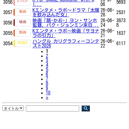
3058
5693
I...
06
Kエンタメ・ラボ～ドラマ「太陽
26-06-
3057
2531
を飲み込んだ女」
28
映画「顔-かお-」ヨン・サンホ
26-06-
3873
3056
監督、パク・ジョンミン来日...
24
8
Kエンタメ・ラボ～映画「サヨナ
26-06-
3055
1637
ラの引力」
21
ハングル カリグラフィーコンテ
26-06-
3054
6117
スト2026
22
1
2
3
4
5
6
7
8
9
10
Next
»