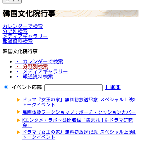
韓国文化院行事
カレンダーで検索
分野別検索
メディアギャラリー
報道資料検索
韓国文化院行事
・ カレンダーで検索
・ 分野別検索
・ メディアギャラリー
・ 報道資料検索
イベント応募
+ MORE
▶
ドラマ『女王の家』無料初放送記念 スペシャル上映&
トークイベント
▶
民画体験ワークショップ：ポーチ・クッションカバー
▶
Kエンタメ・ラボ～公開収録「集まれ！K-ドラマ研究
会」
▶
ドラマ『女王の家』無料初放送記念 スペシャル上映&
トークイベント