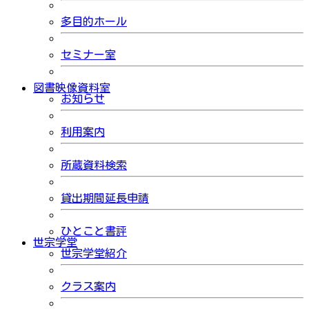
多目的ホール
セミナー室
図書映像資料室
お知らせ
利用案内
所蔵資料検索
貸出期間延長申請
ひとこと書評
世宗学堂
世宗学堂紹介
クラス案内