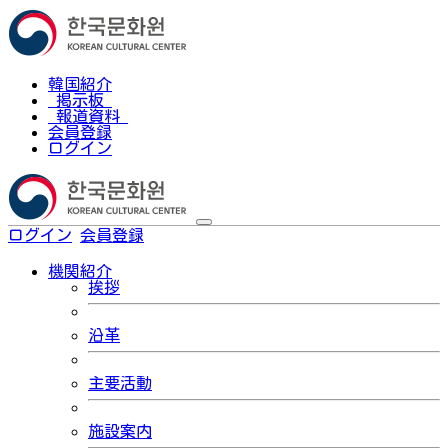
韓国紹介
掲示板
報道資料
会員登録
ログイン
ログイン
会員登録
한국어
機関紹介
挨拶
沿革
主要活動
施設案内