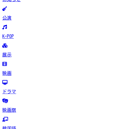
公演
K-POP
展示
映画
ドラマ
映画祭
韓国語