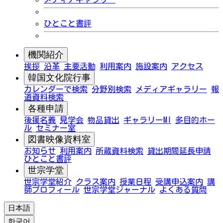
ひとこと書評
機関紹介
挨拶
沿革
主要活動
利用案内
施設案内
アクセス
韓国文化院行事
カレンダーで検索
分野別検索
メディアギャラリー
報
道資料検索
各種申請
後援名義
見学会
物品貸出
ギャラリーMI
多目的ホー
ル
セミナー室
図書映像資料室
お知らせ
利用案内
所蔵資料検索
貸出期間延長申請
ひとこと書評
世宗学堂
世宗学堂紹介
クラス案内
授業日程
受講申込案内
講
師プロフィール
世宗学堂ジャーナル
よくある質問
日本語
한국어