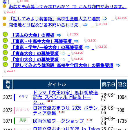
場！
あなたも応募してみませんか？
⇒
こんな部門があります。
「話してみよう韓国語」高校生全国大会と連携
⇒
開催地と日程及び各お問い合わせ先
⇒
「過去の大会」の模様
⇒
「東京・中高生大会」募集要項
⇒
「東京・学生/一般大会」の募集要項
⇒
「青森大会」の募集要項
⇒
「富山大会」の募集要項
⇒
「話してみよう韓国語 高校生全国大会」の募集要項
⇒
番
タイトル
掲示日
照会
号
ドラマ『女王の家』無料初放送
26-08-
3073
記念 スペシャル上映＆トー
1094
07
ク...
日韓交流おまつり 2026 ボラン
26-08-
3072
706
06
ティア募集
26-08-
3071
民画体験ワークショップ
1735
04
日韓交流おまつり2026 in Tokyo
26-07-