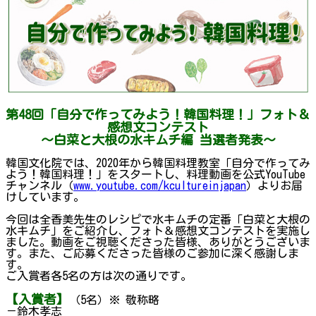
第48回「自分で作ってみよう！韓国料理！」フォト＆
感想文コンテスト
～白菜と大根の水キムチ編 当選者発表～
韓国文化院では、2020年から韓国料理教室「自分で作ってみ
よう！韓国料理！」をスタートし、料理動画を公式YouTube
チャンネル（
www.youtube.com/kcultureinjapan
）よりお届
けしています。
今回は全香美先生のレシピで水キムチの定番「白菜と大根の
水キムチ」をご紹介し、フォト＆感想文コンテストを実施し
ました。動画をご視聴くださった皆様、ありがとうございま
す。また、ご応募くださった皆様のご参加に深く感謝しま
す。
ご入賞者各5名の方は次の通りです。
【入賞者】
（5名）※ 敬称略
－鈴木孝志