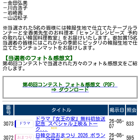
－金田弘美
－川合浩子
－岩崎茜
－山辺松子
※当選された5名の皆様には韓服生地で仕立てたテーブルラ
ンナーと全香美先生のお料理本「ヒャンミレシピーズ 予約
の取れない韓国料理教室」をお届けいたします。参加賞15名
当選者の皆様にはこれからの季節にピッタリの韓服生地で仕
立てたランチョンマットをお届けします。
【当選者のフォト＆感想文】
第48回コンテストで当選された方々のフォト＆感想文をご紹
介します。
第48回コンテスト フォト＆感想文（PDF）
⇒ ダウンロード
番
タイトル
掲示日
照会
号
ドラマ『女王の家』無料初放送
26-08-
3073
記念 スペシャル上映＆トー
833
07
ク...
日韓交流おまつり 2026 ボラン
26-08-
3072
595