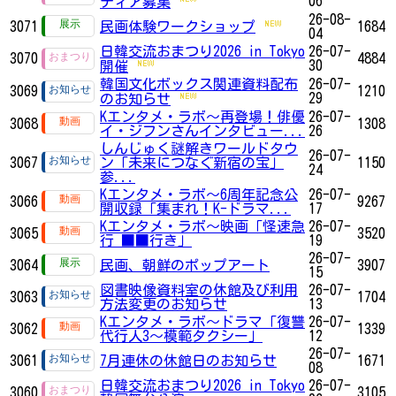
06
ティア募集
26-08-
3071
民画体験ワークショップ
1684
04
日韓交流おまつり2026 in Tokyo
26-07-
3070
4884
30
開催
韓国文化ボックス関連資料配布
26-07-
3069
1210
29
のお知らせ
Kエンタメ・ラボ～再登場！俳優
26-07-
3068
1308
イ・ジフンさんインタビュー...
26
しんじゅく謎解きワールドタウ
26-07-
3067
ン「未来につなぐ新宿の宝」
1150
24
参...
Kエンタメ・ラボ～6周年記念公
26-07-
3066
9267
開収録「集まれ！K-ドラマ...
17
Kエンタメ・ラボ～映画「怪速急
26-07-
3065
3520
行 ■■行き」
19
26-07-
3064
民画、朝鮮のポップアート
3907
15
図書映像資料室の休館及び利用
26-07-
3063
1704
方法変更のお知らせ
13
Kエンタメ・ラボ～ドラマ「復讐
26-07-
3062
1339
代行人3～模範タクシー」
12
26-07-
3061
7月連休の休館日のお知らせ
1671
08
日韓交流おまつり2026 in Tokyo
26-07-
3060
3105