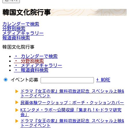
韓国文化院行事
カレンダーで検索
分野別検索
メディアギャラリー
報道資料検索
韓国文化院行事
・ カレンダーで検索
・ 分野別検索
・ メディアギャラリー
・ 報道資料検索
イベント応募
+ MORE
▶
ドラマ『女王の家』無料初放送記念 スペシャル上映&
トークイベント
▶
民画体験ワークショップ：ポーチ・クッションカバー
▶
Kエンタメ・ラボ～公開収録「集まれ！K-ドラマ研究
会」
▶
ドラマ『女王の家』無料初放送記念 スペシャル上映&
トークイベント