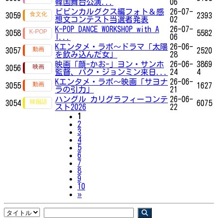
韓国舞台公演...
06
ビビンカルグクス編フォト＆感
26-07-
3059
2393
想文コンテスト当選者発表
02
K-POP DANCE WORKSHOP with A
26-07-
3058
5582
I...
06
Kエンタメ・ラボ～ドラマ「太陽
26-06-
3057
2520
を飲み込んだ女」
28
映画「顔-かお-」ヨン・サンホ
26-06-
3869
3056
監督、パク・ジョンミン来日...
24
4
Kエンタメ・ラボ～映画「サヨナ
26-06-
3055
1627
ラの引力」
21
ハングル カリグラフィーコンテ
26-06-
3054
6075
スト2026
22
1
2
3
4
5
6
7
8
9
10
Next
»