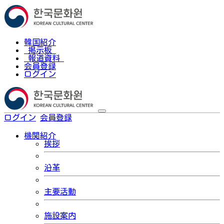
韓国紹介
掲示板
報道資料
会員登録
ログイン
ログイン
会員登録
한국어
機関紹介
挨拶
沿革
主要活動
施設案内