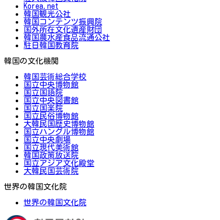
Korea.net
韓国観光公社
韓国コンテンツ振興院
国外所在文化遺産財団
韓国農水産食品流通公社
駐日韓国教育院
韓国の文化機関
韓国芸術総合学校
国立中央博物館
国立国語院
国立中央図書館
国立国楽院
国立民俗博物館
大韓民国歴史博物館
国立ハングル博物館
国立中央劇場
国立現代美術館
韓国政策放送院
国立アジア文化殿堂
大韓民国芸術院
世界の韓国文化院
世界の韓国文化院