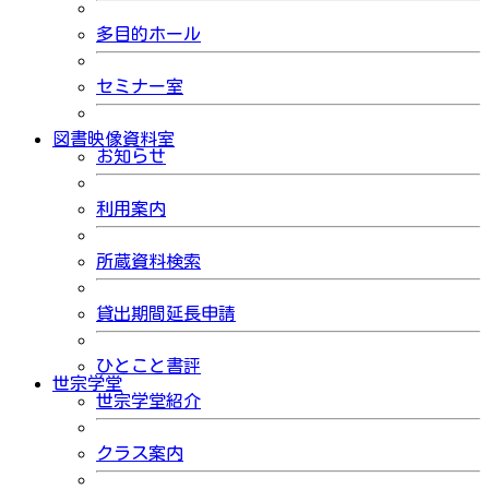
多目的ホール
セミナー室
図書映像資料室
お知らせ
利用案内
所蔵資料検索
貸出期間延長申請
ひとこと書評
世宗学堂
世宗学堂紹介
クラス案内