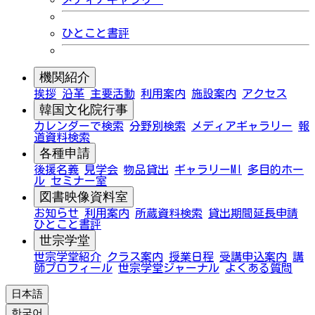
ひとこと書評
機関紹介
挨拶
沿革
主要活動
利用案内
施設案内
アクセス
韓国文化院行事
カレンダーで検索
分野別検索
メディアギャラリー
報
道資料検索
各種申請
後援名義
見学会
物品貸出
ギャラリーMI
多目的ホー
ル
セミナー室
図書映像資料室
お知らせ
利用案内
所蔵資料検索
貸出期間延長申請
ひとこと書評
世宗学堂
世宗学堂紹介
クラス案内
授業日程
受講申込案内
講
師プロフィール
世宗学堂ジャーナル
よくある質問
日本語
한국어