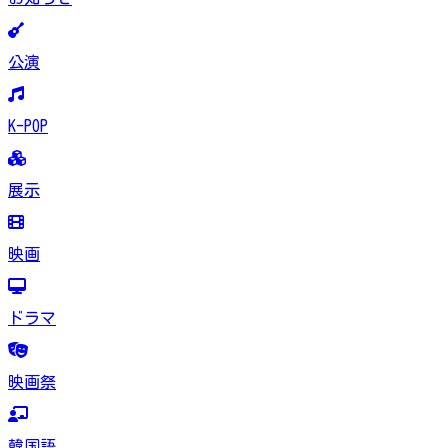
公演
K-POP
展示
映画
ドラマ
映画祭
韓国語