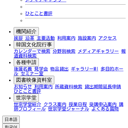
ひとこと書評
機関紹介
挨拶
沿革
主要活動
利用案内
施設案内
アクセス
韓国文化院行事
カレンダーで検索
分野別検索
メディアギャラリー
報
道資料検索
各種申請
後援名義
見学会
物品貸出
ギャラリーMI
多目的ホー
ル
セミナー室
図書映像資料室
お知らせ
利用案内
所蔵資料検索
貸出期間延長申請
ひとこと書評
世宗学堂
世宗学堂紹介
クラス案内
授業日程
受講申込案内
講
師プロフィール
世宗学堂ジャーナル
よくある質問
日本語
한국어