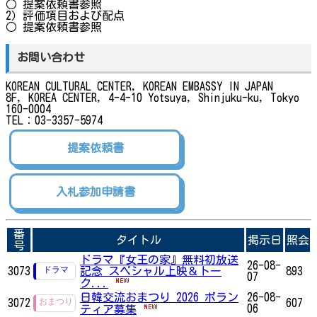
○ 提案依頼書参照
2）評価項目および配点
○ 提案依頼書参照
お問い合わせ
KOREAN CULTURAL CENTER, KOREAN EMBASSY IN JAPAN
8F, KOREA CENTER, 4-4-10 Yotsuya, Shinjuku-ku, Tokyo
160-0004
TEL：03-3357-5974
提案依頼書
入札参加申請書
番
タイトル
掲示日
照会
号
ドラマ『女王の家』無料初放送
26-08-
3073
記念 スペシャル上映＆トー
893
07
ク...
日韓交流おまつり 2026 ボラン
26-08-
3072
607
06
ティア募集