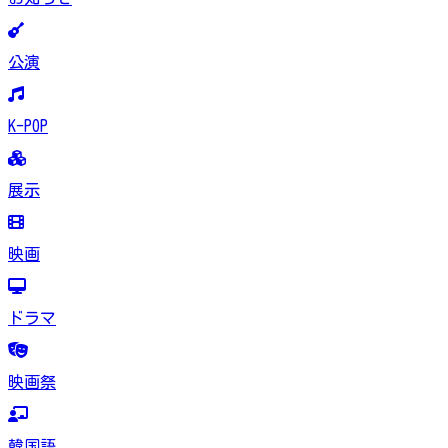
公演
K-POP
展示
映画
ドラマ
映画祭
韓国語