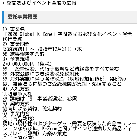
• 空間およびイベント全般の広報
委託事業概要
1）事業名
「2026 Global K-Zone」空間造成および文化イベント運営
代行業務
2）事業期間
契約締結日 ～ 2026年12月31日（木）
※ 結果報告を含む
3）予算規模
270,000,000円（免税）
※ 一般管理費、代行手数料など諸経費をすべて含む
※ 外交公館につき消費税免税対象
※ 海外実施に伴う各種税金（現地付加価値税、関税等）
は、関連法令に基づき受託機関が負担・処理すること
4）入札方式
制限競争入札
※ 詳細は「3．事業者選定」参照
5）契約方式
協商による契約、確定契約
6）事業内容
○（商品戦略）
現地市場特性およびターゲット需要を反映した商品キュレー
ションならびに、K-Zone空間デザインと連携した商品ディ
スプレイ（陳列）方案の策定
○（空間企画）