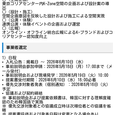
東京コリアセンター内K-Zone空間の企画および設計案の導
出
○（設計・施工）
空間企画意図を反映した設計および施工による空間実現
○（公演・体験）
連携公演・体験イベントの企画および運営
○（広報）
オンライン・オフライン統合広報によるK-ブランドおよびコ
リアセンター認知度向上
事業者選定
1）日程
• 入札公告：掲載日 ～ 2026年6月10日（水）
• 事前説明会参加申請：2026年5月18日（月）17:00まで（メ
ール受付）
• 事前説明会および現場見学：2026年5月19日（火）10:00
• 提案書受付期間：2026年6月10日（水）18:00必着
• 優先交渉対象者発表（個別通知）：2026年6月16日（火）
予定
• 協議および契約締結
※ 事前説明会および提案依頼書は、韓国に対する理解度確
認のため韓国語で実施
※ 優先交渉対象者との協議成立時は次順位者との協議を省
略
※ 提案書評価および発表日程は変更となる場合あり