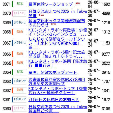
26-08-
3071
民画体験ワークショップ
1692
04
日韓交流おまつり2026 in Tokyo
26-07-
3070
4899
30
開催
韓国文化ボックス関連資料配布
26-07-
3069
1216
29
のお知らせ
Kエンタメ・ラボ～再登場！俳優
26-07-
3068
1312
イ・ジフンさんインタビュー...
26
しんじゅく謎解きワールドタウ
26-07-
3067
ン「未来につなぐ新宿の宝」
1153
24
参...
Kエンタメ・ラボ～6周年記念公
26-07-
3066
9277
開収録「集まれ！K-ドラマ...
17
Kエンタメ・ラボ～映画「怪速急
26-07-
3065
3522
行 ■■行き」
19
26-07-
3064
民画、朝鮮のポップアート
3915
15
図書映像資料室の休館及び利用
26-07-
3063
1707
方法変更のお知らせ
13
Kエンタメ・ラボ～ドラマ「復讐
26-07-
3062
1341
代行人3～模範タクシー」
12
26-07-
3061
7月連休の休館日のお知らせ
1672
08
日韓交流おまつり2026 in Tokyo
26-07-
3060
3108
韓国舞台公演...
06