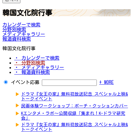
韓国文化院行事
カレンダーで検索
分野別検索
メディアギャラリー
報道資料検索
韓国文化院行事
・ カレンダーで検索
・ 分野別検索
・ メディアギャラリー
・ 報道資料検索
イベント応募
+ MORE
▶
ドラマ『女王の家』無料初放送記念 スペシャル上映&
トークイベント
▶
民画体験ワークショップ：ポーチ・クッションカバー
▶
Kエンタメ・ラボ～公開収録「集まれ！K-ドラマ研究
会」
▶
ドラマ『女王の家』無料初放送記念 スペシャル上映&
トークイベント