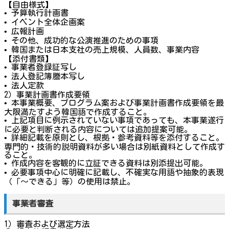
【自由様式】
• 予算執行計画書
• イベント全体企画案
• 広報計画
• その他、成功的な公演推進のための事項
• 韓国または日本支社の売上規模、人員数、事業内容
【添付書類】
• 事業者登録証写し
• 法人登記簿謄本写し
• 法人定款
2）事業計画書作成要領
• 本事業概要、プログラム案および事業計画書作成要領を最
大限満たすよう韓国語で作成すること。
• 上記項目に例示されていない事項であっても、本事業遂行
に必要と判断される内容については追加提案可能。
• 詳細記載を原則とし、根拠・参考資料等を添付すること。
専門的・技術的説明資料が多い場合は別紙資料として作成す
ること。
• 作成内容を客観的に立証できる資料は別添提出可能。
• 必要事項中心に明確に記載し、不確実な用語や抽象的表現
（「〜できる」等）の使用は禁止。
事業者審査
1）審査および選定方法