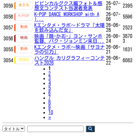
ビビンカルグクス編フォト＆感
26-07-
3059
2395
想文コンテスト当選者発表
02
K-POP DANCE WORKSHOP with A
26-07-
3058
5596
I...
06
Kエンタメ・ラボ～ドラマ「太陽
26-06-
3057
2523
を飲み込んだ女」
28
映画「顔-かお-」ヨン・サンホ
26-06-
3870
3056
監督、パク・ジョンミン来日...
24
3
Kエンタメ・ラボ～映画「サヨナ
26-06-
3055
1631
ラの引力」
21
ハングル カリグラフィーコンテ
26-06-
3054
6083
スト2026
22
1
2
3
4
5
6
7
8
9
10
Next
»