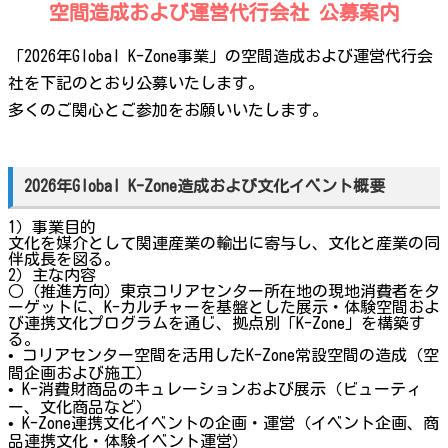
空間造成および運営代行会社 公募案内
「2026年Global K-Zone事業」の空間造成および運営代行会
社を下記のとおり公募いたします。
多くのご関心とご参加をお願いいたします。
2026年Global K-Zone造成および文化イベント概要
1）事業目的
文化を媒介として関連産業の輸出に寄与し、文化と産業の同
伴成長を図る。
2）主な内容
○（推進方向）東京コリアセンター所在地の現地消費者をタ
ーゲットに、K-カルチャーを基盤とした展示・体験空間およ
び連携文化プログラムを通じ、拠点別「K-Zone」を構築す
る。
• コリアセンター空間を活用したK-Zone常設空間の造成（空
間企画および施工）
• K-消費財商品のキュレーションおよび展示（ビューティ
ー、文化商品など）
• K-Zone連携文化イベントの企画・運営（イベント企画、商
品連携文化・体験イベント運営）