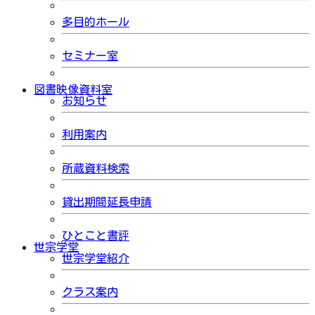
多目的ホール
セミナー室
図書映像資料室
お知らせ
利用案内
所蔵資料検索
貸出期間延長申請
ひとこと書評
世宗学堂
世宗学堂紹介
クラス案内