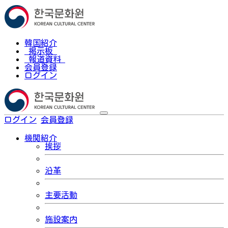
韓国紹介
掲示板
報道資料
会員登録
ログイン
ログイン
会員登録
한국어
機関紹介
挨拶
沿革
主要活動
施設案内