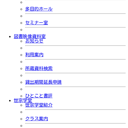
多目的ホール
セミナー室
図書映像資料室
お知らせ
利用案内
所蔵資料検索
貸出期間延長申請
ひとこと書評
世宗学堂
世宗学堂紹介
クラス案内