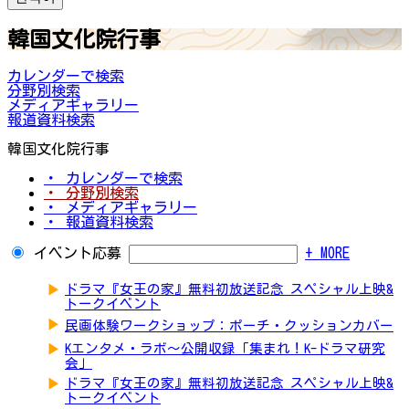
韓国文化院行事
カレンダーで検索
分野別検索
メディアギャラリー
報道資料検索
韓国文化院行事
・ カレンダーで検索
・ 分野別検索
・ メディアギャラリー
・ 報道資料検索
イベント応募
+ MORE
▶
ドラマ『女王の家』無料初放送記念 スペシャル上映&
トークイベント
▶
民画体験ワークショップ：ポーチ・クッションカバー
▶
Kエンタメ・ラボ～公開収録「集まれ！K-ドラマ研究
会」
▶
ドラマ『女王の家』無料初放送記念 スペシャル上映&
トークイベント