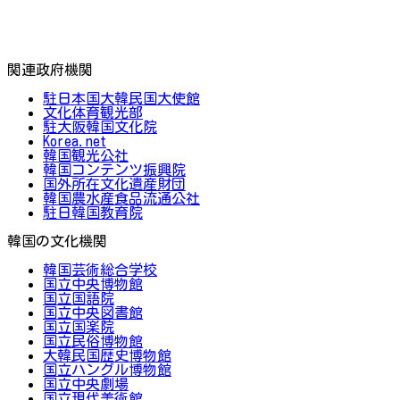
関連政府機関
駐日本国大韓民国大使館
文化体育観光部
駐大阪韓国文化院
Korea.net
韓国観光公社
韓国コンテンツ振興院
国外所在文化遺産財団
韓国農水産食品流通公社
駐日韓国教育院
韓国の文化機関
韓国芸術総合学校
国立中央博物館
国立国語院
国立中央図書館
国立国楽院
国立民俗博物館
大韓民国歴史博物館
国立ハングル博物館
国立中央劇場
国立現代美術館