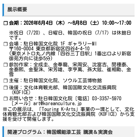
展示概要
会期：2026年6月4日（木）～8月8日（土）10:00～17:00
❐
※祝日（7/20）、日曜日、韓国の祝日（7/17）は休館日
です。
会場：駐日韓国文化院 1F ギャラリーMI
❐
〒160-0004 東京都新宿区四谷4-4-10
(東京メトロ丸ノ内線「四谷三丁目駅」1番出口より新宿
御苑方向に徒歩5分)
参加作家：全成圭、金奉龍、宋周安、沈富吉、閔種泰、
❐
金泰熙、金聖洙、宋芳雄、李亨萬、孫大鉉、崔相勳、金
雪
主催：駐日韓国文化院、ソウル工芸博物館
❐
後援：文化体育観光部、韓国国際文化交流振興院
❐
（KOFICE）
お問い合せ：駐日韓国文化院［電話］03-3357-5970
❐
［メール］art@koreanculture.jp
※この展示は、「Touring K-Arts」事業の一環として、文化
体育観光部および韓国国際文化交流振興院（KOFICE）から支
援を受けて開催します。
関連プログラム：韓国螺鈿漆工芸 講演＆実演会