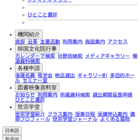
ひとこと書評
機関紹介
挨拶
沿革
主要活動
利用案内
施設案内
アクセス
韓国文化院行事
カレンダーで検索
分野別検索
メディアギャラリー
報
道資料検索
各種申請
後援名義
見学会
物品貸出
ギャラリーMI
多目的ホー
ル
セミナー室
図書映像資料室
お知らせ
利用案内
所蔵資料検索
貸出期間延長申請
ひとこと書評
世宗学堂
世宗学堂紹介
クラス案内
授業日程
受講申込案内
講
師プロフィール
世宗学堂ジャーナル
よくある質問
日本語
한국어