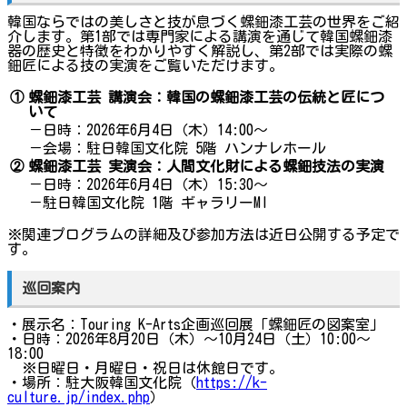
韓国ならではの美しさと技が息づく螺鈿漆工芸の世界をご紹
介します。第1部では専門家による講演を通じて韓国螺鈿漆
器の歴史と特徴をわかりやすく解説し、第2部では実際の螺
鈿匠による技の実演をご覧いただけます。
①
螺鈿漆工芸 講演会：韓国の螺鈿漆工芸の伝統と匠につ
いて
－日時：2026年6月4日（木）14:00～
－会場：駐日韓国文化院 5階 ハンナレホール
②
螺鈿漆工芸 実演会：人間文化財による螺鈿技法の実演
－日時：2026年6月4日（木）15:30～
－駐日韓国文化院 1階 ギャラリーMI
※関連プログラムの詳細及び参加方法は近日公開する予定で
す。
巡回案内
・展示名：Touring K-Arts企画巡回展「螺鈿匠の図案室」
・日時：2026年8月20日（木）～10月24日（土）10:00～
18:00
※日曜日・月曜日・祝日は休館日です。
・場所：駐大阪韓国文化院（
https://k-
culture.jp/index.php
）