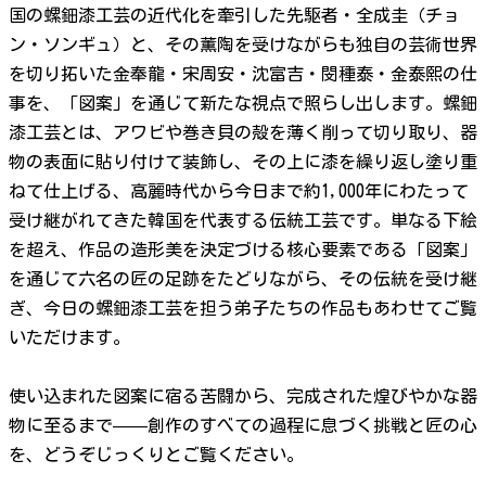
国の螺鈿漆工芸の近代化を牽引した先駆者・全成圭（チョ
ン・ソンギュ）と、その薫陶を受けながらも独自の芸術世界
を切り拓いた金奉龍・宋周安・沈富吉・閔種泰・金泰熙の仕
事を、「図案」を通じて新たな視点で照らし出します。螺鈿
漆工芸とは、アワビや巻き貝の殻を薄く削って切り取り、器
物の表面に貼り付けて装飾し、その上に漆を繰り返し塗り重
ねて仕上げる、高麗時代から今日まで約1,000年にわたって
受け継がれてきた韓国を代表する伝統工芸です。単なる下絵
を超え、作品の造形美を決定づける核心要素である「図案」
を通じて六名の匠の足跡をたどりながら、その伝統を受け継
ぎ、今日の螺鈿漆工芸を担う弟子たちの作品もあわせてご覧
いただけます。
使い込まれた図案に宿る苦闘から、完成された煌びやかな器
物に至るまで——創作のすべての過程に息づく挑戦と匠の心
を、どうぞじっくりとご覧ください。