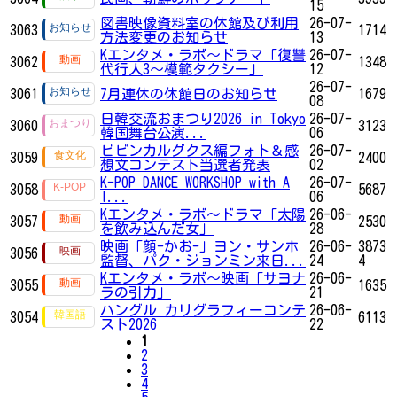
15
図書映像資料室の休館及び利用
26-07-
3063
1714
方法変更のお知らせ
13
Kエンタメ・ラボ～ドラマ「復讐
26-07-
3062
1348
代行人3～模範タクシー」
12
26-07-
3061
7月連休の休館日のお知らせ
1679
08
日韓交流おまつり2026 in Tokyo
26-07-
3060
3123
韓国舞台公演...
06
ビビンカルグクス編フォト＆感
26-07-
3059
2400
想文コンテスト当選者発表
02
K-POP DANCE WORKSHOP with A
26-07-
3058
5687
I...
06
Kエンタメ・ラボ～ドラマ「太陽
26-06-
3057
2530
を飲み込んだ女」
28
映画「顔-かお-」ヨン・サンホ
26-06-
3873
3056
監督、パク・ジョンミン来日...
24
4
Kエンタメ・ラボ～映画「サヨナ
26-06-
3055
1635
ラの引力」
21
ハングル カリグラフィーコンテ
26-06-
3054
6113
スト2026
22
1
2
3
4