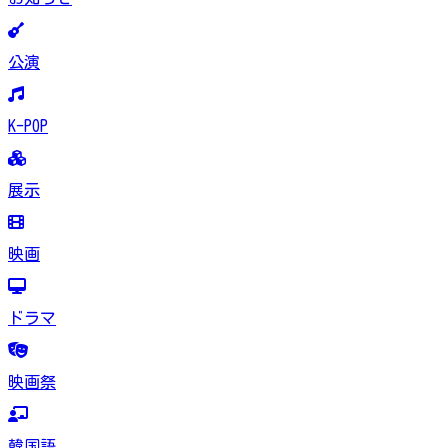
公演
K-POP
展示
映画
ドラマ
映画祭
韓国語