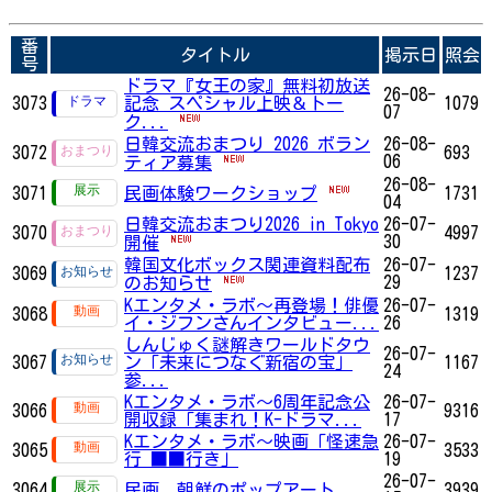
番
タイトル
掲示日
照会
号
ドラマ『女王の家』無料初放送
26-08-
3073
記念 スペシャル上映＆トー
1079
07
ク...
日韓交流おまつり 2026 ボラン
26-08-
3072
693
06
ティア募集
26-08-
3071
民画体験ワークショップ
1731
04
日韓交流おまつり2026 in Tokyo
26-07-
3070
4997
30
開催
韓国文化ボックス関連資料配布
26-07-
3069
1237
29
のお知らせ
Kエンタメ・ラボ～再登場！俳優
26-07-
3068
1319
イ・ジフンさんインタビュー...
26
しんじゅく謎解きワールドタウ
26-07-
3067
ン「未来につなぐ新宿の宝」
1167
24
参...
Kエンタメ・ラボ～6周年記念公
26-07-
3066
9316
開収録「集まれ！K-ドラマ...
17
Kエンタメ・ラボ～映画「怪速急
26-07-
3065
3533
行 ■■行き」
19
26-07-
3064
民画、朝鮮のポップアート
3939