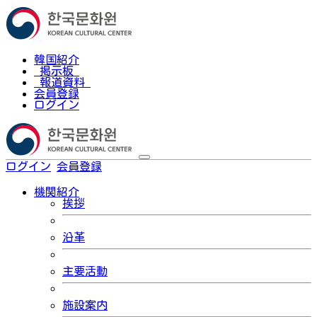
韓国紹介
掲示板
報道資料
会員登録
ログイン
ログイン
会員登録
한국어
機関紹介
挨拶
沿革
主要活動
施設案内