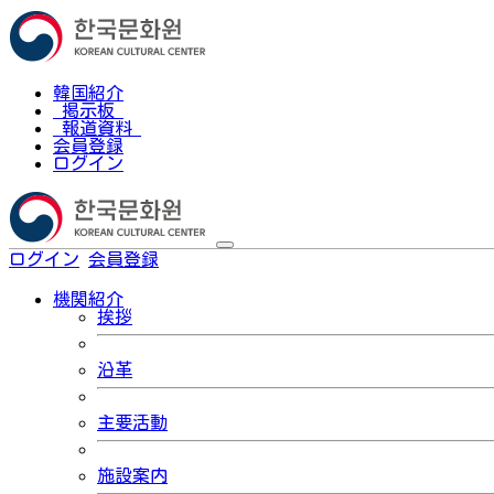
韓国紹介
掲示板
報道資料
会員登録
ログイン
ログイン
会員登録
한국어
機関紹介
挨拶
沿革
主要活動
施設案内