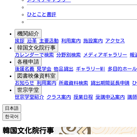
ひとこと書評
機関紹介
挨拶
沿革
主要活動
利用案内
施設案内
アクセス
韓国文化院行事
カレンダーで検索
分野別検索
メディアギャラリー
報
各種申請
後援名義
見学会
物品貸出
ギャラリーMI
多目的ホール
図書映像資料室
お知らせ
利用案内
所蔵資料検索
貸出期間延長申請
ひ
世宗学堂
世宗学堂紹介
クラス案内
授業日程
受講申込案内
講師
日本語
한국어
韓国文化院行事