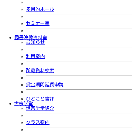
多目的ホール
セミナー室
図書映像資料室
お知らせ
利用案内
所蔵資料検索
貸出期間延長申請
ひとこと書評
世宗学堂
世宗学堂紹介
クラス案内