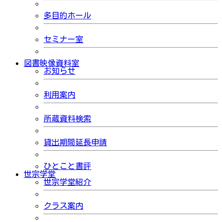
多目的ホール
セミナー室
図書映像資料室
お知らせ
利用案内
所蔵資料検索
貸出期間延長申請
ひとこと書評
世宗学堂
世宗学堂紹介
クラス案内