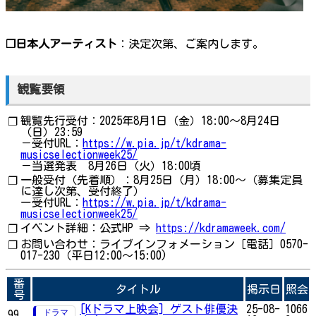
❐日本人アーティスト
：決定次第、ご案内します。
観覧要領
観覧先行受付：2025年8月1日（金）18:00～8月24日
❐
（日）23:59
－受付URL：
https://w.pia.jp/t/kdrama-
musicselectionweek25/
－当選発表 8月26日（火）18:00頃
一般受付（先着順）：8月25日（月）18:00〜（募集定員
❐
に達し次第、受付終了）
ー受付URL：
https://w.pia.jp/t/kdrama-
musicselectionweek25/
イベント詳細：公式HP ⇒
https://kdramaweek.com/
❐
お問い合わせ：ライブインフォメーション［電話］0570-
❐
017-230（平日12:00～15:00)
番
タイトル
掲示日
照会
号
[Kドラマ上映会] ゲスト俳優決
25-08-
1066
99