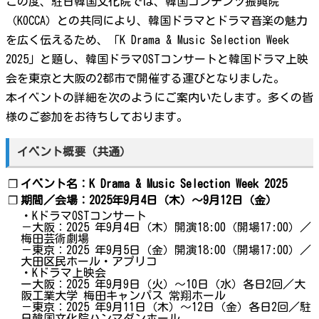
この度、駐日韓国文化院では、韓国コンテンツ振興院
（KOCCA）との共同により、韓国ドラマとドラマ音楽の魅力
を広く伝えるため、「K Drama & Music Selection Week
2025」と題し、韓国ドラマOSTコンサートと韓国ドラマ上映
会を東京と大阪の2都市で開催する運びとなりました。
本イベントの詳細を次のようにご案内いたします。多くの皆
様のご参加をお待ちしております。
イベント概要（共通）
❐
イベント名：K Drama & Music Selection Week 2025
❐
期間／会場：2025年9月4日（木）～9月12日（金）
・KドラマOSTコンサート
－大阪：2025 年9月4日（木）開演18:00（開場17:00）／
梅田芸術劇場
－東京：2025 年9月5日（金）開演18:00（開場17:00）／
大田区民ホール・アプリコ
・Kドラマ上映会
ー大阪：2025 年9月9日（火）～10日（水）各日2回／大
阪工業大学 梅田キャンパス 常翔ホール
－東京：2025 年9月11日（木）～12日（金）各日2回／駐
日韓国文化院ハンマダンホール