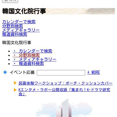
韓国文化院行事
カレンダーで検索
分野別検索
メディアギャラリー
報道資料検索
韓国文化院行事
・ カレンダーで検索
・ 分野別検索
・ メディアギャラリー
・ 報道資料検索
イベント応募
+ MORE
▶
民画体験ワークショップ：ポーチ・クッションカバー
▶
Kエンタメ・ラボ～公開収録「集まれ！K-ドラマ研究
会」