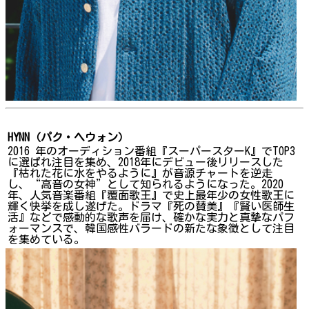
HYNN（パク・ヘウォン）
2016 年のオーディション番組『スーパースターK』でTOP3
に選ばれ注目を集め、2018年にデビュー後リリースした
『枯れた花に水をやるように』が音源チャートを逆走
し、“高音の女神”として知られるようになった。2020
年、人気音楽番組『覆面歌王』で史上最年少の女性歌王に
輝く快挙を成し遂げた。ドラマ『死の賛美』『賢い医師生
活』などで感動的な歌声を届け、確かな実力と真摯なパフ
ォーマンスで、韓国感性バラードの新たな象徴として注目
を集めている。