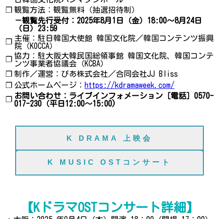
❐
観覧方法：観覧無料（抽選招待制）
－観覧先行受付：2025年8月1日（金）18:00～8月24日
（日）23:59
主催：駐日韓国大使館 韓国文化院／韓国コンテンツ振興
❐
院（KOCCA）
協力：駐大阪大韓民国総領事館 韓国文化院、韓国コンテ
❐
ンツ事業者協議会（KCBA）
❐
制作／運営：ぴあ株式会社／合同会社JJ Bliss
❐
公式ホームページ：
https://kdramaweek.com/
お問い合わせ：ライブインフォメーション［電話］0570-
❐
017-230（平日12:00～15:00)
K DRAMA 上映会
K MUSIC OSTコンサート
【KドラマOSTコンサート詳細】