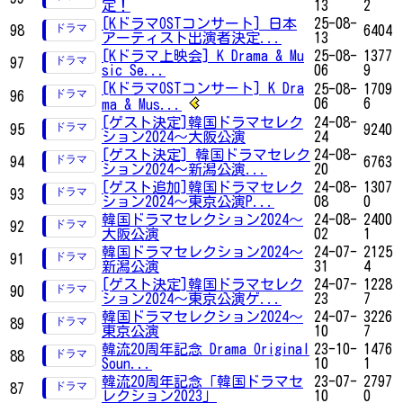
定！
13
2
[KドラマOSTコンサート] 日本
25-08-
98
6404
アーティスト出演者決定...
13
[Kドラマ上映会] K Drama & Mu
25-08-
1377
97
sic Se...
06
9
[KドラマOSTコンサート] K Dra
25-08-
1709
96
06
6
ma & Mus...
[ゲスト決定]韓国ドラマセレク
24-08-
95
9240
ション2024～大阪公演
24
[ゲスト決定] 韓国ドラマセレク
24-08-
94
6763
ション2024～新潟公演...
20
[ゲスト追加]韓国ドラマセレク
24-08-
1307
93
ション2024～東京公演P...
08
0
韓国ドラマセレクション2024～
24-08-
2400
92
大阪公演
02
1
韓国ドラマセレクション2024～
24-07-
2125
91
新潟公演
31
4
[ゲスト決定]韓国ドラマセレク
24-07-
1228
90
ション2024～東京公演ゲ...
23
7
韓国ドラマセレクション2024～
24-07-
3226
89
東京公演
10
7
韓流20周年記念 Drama Original
23-10-
1476
88
Soun...
10
1
韓流20周年記念「韓国ドラマセ
23-07-
2797
87
レクション2023」
10
0