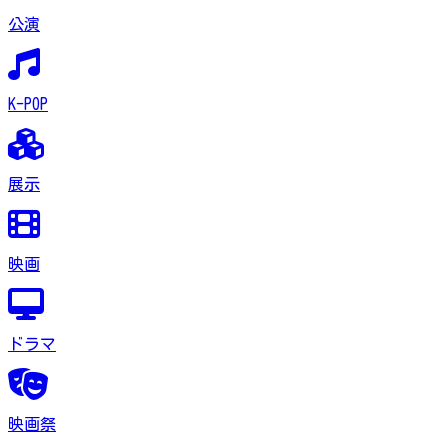
公演
K-POP
展示
映画
ドラマ
映画祭