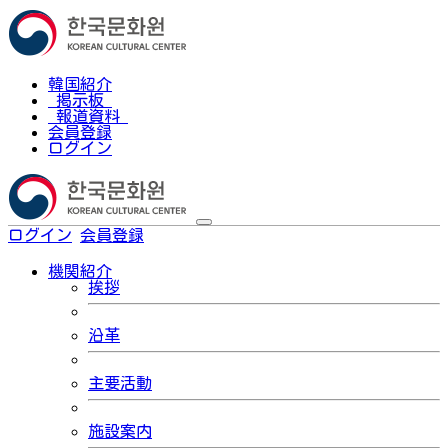
韓国紹介
掲示板
報道資料
会員登録
ログイン
ログイン
会員登録
한국어
機関紹介
挨拶
沿革
主要活動
施設案内