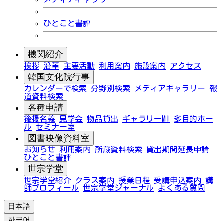
ひとこと書評
機関紹介
挨拶
沿革
主要活動
利用案内
施設案内
アクセス
韓国文化院行事
カレンダーで検索
分野別検索
メディアギャラリー
報
道資料検索
各種申請
後援名義
見学会
物品貸出
ギャラリーMI
多目的ホー
ル
セミナー室
図書映像資料室
お知らせ
利用案内
所蔵資料検索
貸出期間延長申請
ひとこと書評
世宗学堂
世宗学堂紹介
クラス案内
授業日程
受講申込案内
講
師プロフィール
世宗学堂ジャーナル
よくある質問
日本語
한국어