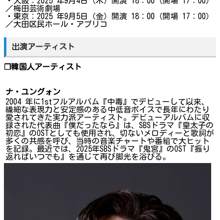
・大阪：2025 年9月4日（木）開演 18：00（開場 17：00）
／梅田芸術劇場
・東京：2025 年9月5日（金）開演 18：00（開場 17：00）
／大田区民ホール・アプリコ
出演アーティスト
❐韓国人アーティスト
ナ・ユングォン
2004 年に1stフルアルバム『中毒』でデビューして以来、
繊細な表現力と安定感のある中低音ボイスで長年にわたり
愛されてきた実力派アーティスト。デビューアルバムに収
録された代表曲『僕だったなら』は、SBSドラマ『皇太子の
初恋』のOSTとしても使用され、切ないメロディーと歌詞が
多くの共感を呼び、当時の音楽チャートや番組で大ヒット
を記録。最近では、2025年SBSドラマ『鬼宮』のOST『振り
返ればいつでも』を通じて再び脚光を浴びる。