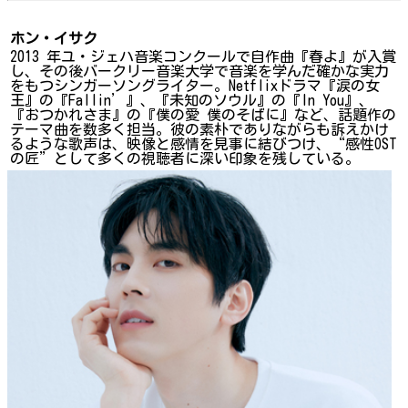
ホン・イサク
2013 年ユ・ジェハ音楽コンクールで自作曲『春よ』が入賞
し、その後バークリー音楽大学で音楽を学んだ確かな実力
をもつシンガーソングライター。Netflixドラマ『涙の女
王』の『Fallin’』、『未知のソウル』の『In You』、
『おつかれさま』の『僕の愛 僕のそばに』など、話題作の
テーマ曲を数多く担当。彼の素朴でありながらも訴えかけ
るような歌声は、映像と感情を見事に結びつけ、“感性OST
の匠”として多くの視聴者に深い印象を残している。