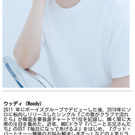
ウッディ（Woody）
2011 年にボーイズグループでデビューした後、2019年にソ
ロに転向しリリースしたシングル『この歌がクラブで流れ
たら』が韓国主要音源チャートで1位を記録し、瞬く間に大
衆の注目を集めた。近年、MBCドラマ『バニーとお兄さんた
ち』のOST『毎日になってあげるよ』をはじめ、『グッド・
パートナー～離婚のお悩み解決します～』などの人気ドラ