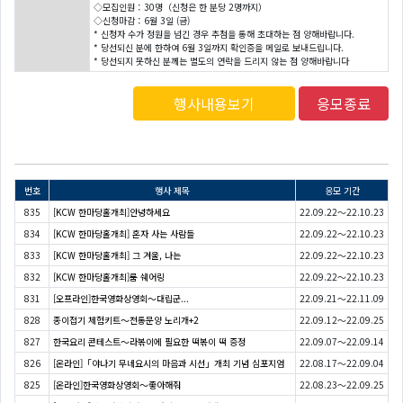
◇모집인원：30명（신청은 한 분당 2명까지）
◇신청마감：6월 3일 (금)
* 신청자 수가 정원을 넘긴 경우 추첨을 통해 초대하는 점 양해바랍니다.
* 당선되신 분에 한하여 6월 3일까지 확인증을 메일로 보내드립니다.
* 당선되지 못하신 분께는 별도의 연락을 드리지 않는 점 양해바랍니다
행사내용보기
응모종료
번호
행사 제목
응모 기간
835
[KCW 한마당홀개최]안녕하세요
22.09.22～22.10.23
834
[KCW 한마당홀개최] 혼자 사는 사람들
22.09.22～22.10.23
833
[KCW 한마당홀개최] 그 겨울, 나는
22.09.22～22.10.23
832
[KCW 한마당홀개최]룸 쉐어링
22.09.22～22.10.23
831
[오프라인]한국영화상영회〜대립군...
22.09.21～22.11.09
828
종이접기 체험키트～전통문양 노리개+2
22.09.12～22.09.25
827
한국요리 콘테스트～라볶이에 필요한 떡볶이 떡 증정
22.09.07～22.09.14
826
[온라인]「야나기 무네요시의 마음과 시선」개최 기념 심포지엄
22.08.17～22.09.04
825
[온라인]한국영화상영회〜좋아해줘
22.08.23～22.09.25