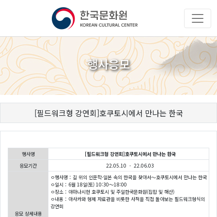
행사응모
[필드워크형 강연회]호쿠토시에서 만나는 한국
행사명
[필드워크형 강연회]호쿠토시에서 만나는 한국
응모기간
22.05.10 - 22.06.03
ㅇ행사명：길 위의 인문학-일본 속의 한국을 찾아서～호쿠토시에서 만나는 한국
ㅇ일시：6월 18일(토) 10:30～18:00
ㅇ장소：야마나시현 호쿠토시 및 주일한국문화원(집합 및 해산)
ㅇ내용：아사카와 형제 자료관을 비롯한 사적을 직접 돌아보는 필드워크형식의
강연회
응모 상세내용