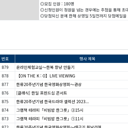
◎모집 인원 : 180명
◎신청인원이 정원을 넘는 경우에는 추첨을 통해 
◎당첨되신 분에 한해 상영일 5일전까지 당첨메일을
번호
행사 제목
879
온라인체험교실〜한복 향냥 만들기
878
【ON THE K : O】LIVE VIEWING
877
한류20주년기념 한국영화상영회〜관상
876
[클래식] 한일 프렌드십 콘서트
875
한류20주년기념 한국드라마 셀렉션 2023...
874
그램책 테라피「비빔밥 한그릇」②15시
873
그램책 테라피「비빔밥 한그릇」①11시
872
한류20주년기념 한국영화상영회〜태극기 휘날리며