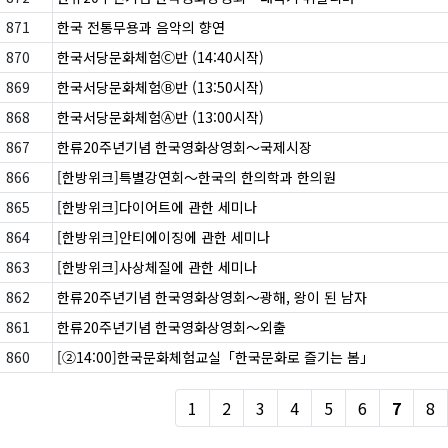
871
한국 전통무용과 음악의 향연
870
한국서당문화체험Ⓒ반 (14:40시작)
869
한국서당문화체험Ⓑ반 (13:50시작)
868
한국서당문화체험Ⓐ반 (13:00시작)
867
한류20주년기념 한국영화상영회〜국제시장
866
[한방위크]특별강연회〜한국의 한의학과 한의원
865
[한방위크]다이어트에 관한 세미나
864
[한방위크]안티에이징에 관한 세미나
863
[한방위크]사상체질에 관한 세미나
862
한류20주년기념 한국영화상영회〜광해, 왕이 된 남자
861
한류20주년기념 한국영화상영회〜외출
860
[②14:00]한국문화체험교실「한국문화로 즐기는 봄」
1
2
3
4
5
6
7
8