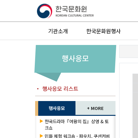
기관소개
한국문화원행사
행사응모
・ 행사응모 리스트
행사응모
+ MORE
▶
한국드라마『여왕의 집』상영 & 토
크쇼
▶
민화 체험 워크숍 - 파우치, 쿠션커버