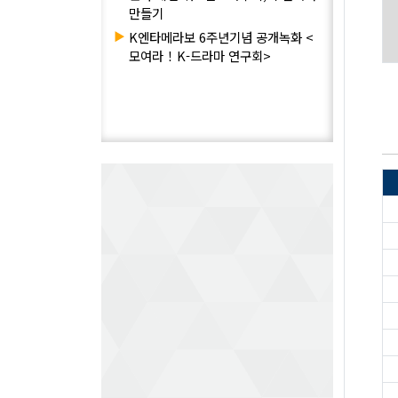
만들기
▶
K엔타메라보 6주년기념 공개녹화 <
모여라！K-드라마 연구회>