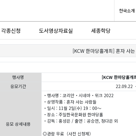
한국소개
각종신청
도서영상자료실
세종학당
[KCW 한마당홀개최] 혼자 사는
행사명
[KCW 한마당홀개최
응모기간
22.09.22 -
・행사명 : 코리안・시네마・위크 2022
・상영작품 : 혼자 사는 사람들
・일시 : 11월 2일(수) 19：00～
・장소 : 주일한국문화원 한마당홀
・감독 : 홍성은 / 출연：공승연, 정다은 외
응모 상세내용
◎관람 무료（사전 신청제）