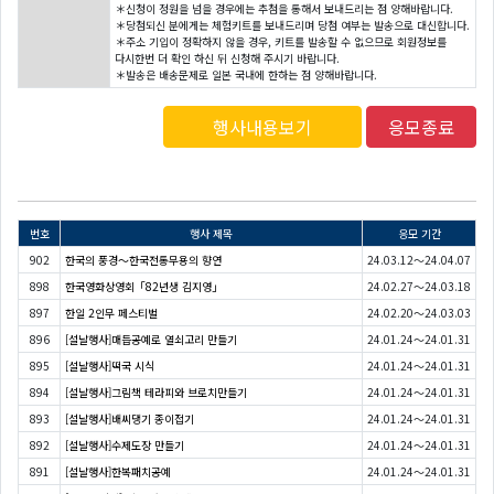
＊신청이 정원을 넘을 경우에는 추첨을 통해서 보내드리는 점 양해바랍니다.
＊당첨되신 분에게는 체험키트를 보내드리며 당첨 여부는 발송으로 대신합니다.
＊주소 기입이 정확하지 않을 경우, 키트를 발송할 수 없으므로 회원정보를
다시한번 더 확인 하신 뒤 신청해 주시기 바랍니다.
＊발송은 배송문제로 일본 국내에 한하는 점 양해바랍니다.
행사내용보기
응모종료
번호
행사 제목
응모 기간
902
한국의 풍경～한국전통무용의 향연
24.03.12～24.04.07
898
한국영화상영회「82년생 김지영」
24.02.27～24.03.18
897
한일 2인무 페스티벌
24.02.20～24.03.03
896
[설날행사]매듭공예로 열쇠고리 만들기
24.01.24～24.01.31
895
[설날행사]떡국 시식
24.01.24～24.01.31
894
[설날행사]그림책 테라피와 브로치만들기
24.01.24～24.01.31
893
[설날행사]배씨댕기 종이접기
24.01.24～24.01.31
892
[설날행사]수제도장 만들기
24.01.24～24.01.31
891
[설날행사]한복패치공예
24.01.24～24.01.31