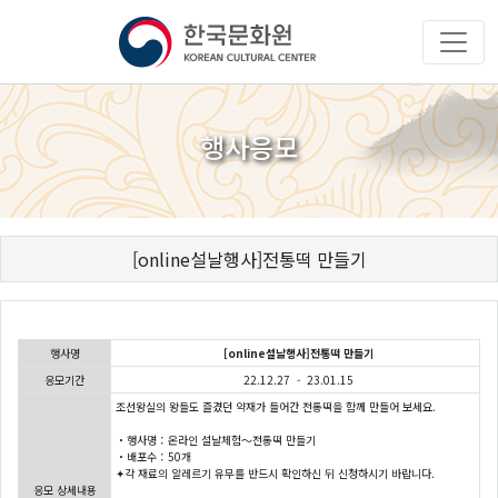
행사응모
[online설날행사]전통떡 만들기
행사명
[online설날행사]전통떡 만들기
응모기간
22.12.27 - 23.01.15
조선왕실의 왕들도 즐겼던 약재가 들어간 전통떡을 함께 만들어 보세요.
・행사명：온라인 설날체험〜전통떡 만들기
・배포수：50개
✦각 재료의 알레르기 유무를 반드시 확인하신 뒤 신청하시기 바랍니다.
응모 상세내용