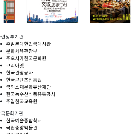
관련정부기관
주일본대한민국대사관
문화체육관광부
주오사카한국문화원
코리아넷
한국관광공사
한국콘텐츠진흥원
국외소재문화유산재단
한국농수산식품유통공사
주일한국교육원
한국문화기관
한국예술종합학교
국립중앙박물관