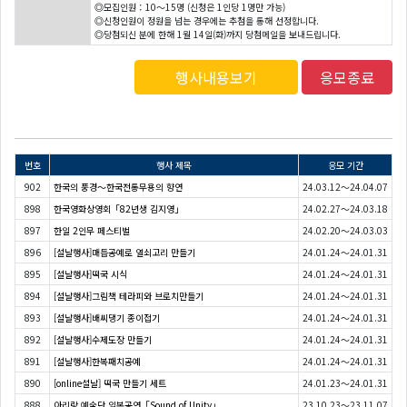
◎모집인원：10〜15명 (신청은 1인당 1명만 가능)
◎신청인원이 정원을 넘는 경우에는 추첨을 통해 선정합니다.
◎당첨되신 분에 한해 1월 14일(화)까지 당첨메일을 보내드립니다.
행사내용보기
응모종료
번호
행사 제목
응모 기간
902
한국의 풍경～한국전통무용의 향연
24.03.12～24.04.07
898
한국영화상영회「82년생 김지영」
24.02.27～24.03.18
897
한일 2인무 페스티벌
24.02.20～24.03.03
896
[설날행사]매듭공예로 열쇠고리 만들기
24.01.24～24.01.31
895
[설날행사]떡국 시식
24.01.24～24.01.31
894
[설날행사]그림책 테라피와 브로치만들기
24.01.24～24.01.31
893
[설날행사]배씨댕기 종이접기
24.01.24～24.01.31
892
[설날행사]수제도장 만들기
24.01.24～24.01.31
891
[설날행사]한복패치공예
24.01.24～24.01.31
890
[online설날] 떡국 만들기 세트
24.01.23～24.01.31
888
아리랑 예술단 일본공연「Sound of Unity」
23.10.23～23.11.07