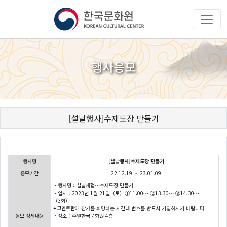
행사응모
[설날행사]수제도장 만들기
행사명
[설날행사]수제도장 만들기
응모기간
22.12.19 - 23.01.09
・행사명：설날체험〜수제도장 만들기
・일시：2023년 1월 21일（토）①11:00～ ②13:30～ ③14:30～
（3회）
✦코멘트란에 참가를 희망하는 시간대 번호를 반드시 기입하시기 바랍니다.
응모 상세내용
・장소：주일한국문화원 4층