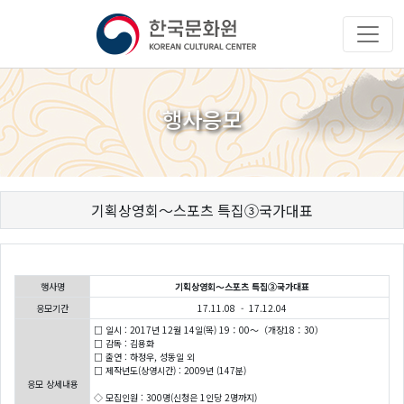
행사응모
기획상영회～스포츠 특집③국가대표
행사명
기획상영회～스포츠 특집③국가대표
응모기간
17.11.08 - 17.12.04
□ 일시 : 2017년 12월 14일(목) 19：00～（개장18：30）
□ 감독 : 김용화
□ 출연 : 하정우, 성동일 외
□ 제작년도(상영시간) : 2009년 (147분)
응모 상세내용
◇ 모집인원 : 300명(신청은 1인당 2명까지)