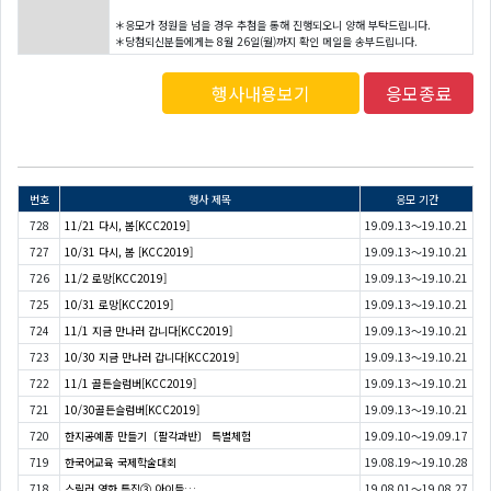
＊응모가 정원을 넘을 경우 추첨을 통해 진행되오니 양해 부탁드립니다.
＊당첨되신분들에게는 8월 26일(월)까지 확인 메일을 송부드립니다.
행사내용보기
응모종료
번호
행사 제목
응모 기간
728
11/21 다시, 봄[KCC2019]
19.09.13～19.10.21
727
10/31 다시, 봄 [KCC2019]
19.09.13～19.10.21
726
11/2 로망[KCC2019]
19.09.13～19.10.21
725
10/31 로망[KCC2019]
19.09.13～19.10.21
724
11/1 지금 만나러 갑니다[KCC2019]
19.09.13～19.10.21
723
10/30 지금 만나러 갑니다[KCC2019]
19.09.13～19.10.21
722
11/1 골든슬럼버[KCC2019]
19.09.13～19.10.21
721
10/30골든슬럼버[KCC2019]
19.09.13～19.10.21
720
한지공예품 만들기〔팔각과반〕 특별체험
19.09.10～19.09.17
719
한국어교육 국제학술대회
19.08.19～19.10.28
718
스릴러 영화 특집③ 아이들…
19.08.01～19.08.27