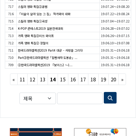
717
스릴러 영화 특집②공범
19.07.24～19.08.20
716
「미술이 살아 있는 그 집」 작가와의 대화
19.07.22～19.08.24
715
스릴러 영화 특집①곡성
19.07.04～19.07.22
714
K-POP 콘테스트2019 일본전국대회
19.06.28～19.07.02
713
가족 영화 특집③미쓰 와이프
19.06.26～19.07.15
712
가족 영화 특집② 깡철이
19.06.10～19.07.08
711
한국드라마셀렉션2019 Part4 대군 – 사랑을 그리다
19.05.31～19.06.18
710
Part③한국드라마셀렉션「힘쎈여자 도봉순」...
19.05.31～19.06.18
709
②한국드라마셀렉션2019
『보이스2 〜1...
19.05.31～19.06.18
Previous
Next
«
11
12
13
14
15
16
17
18
19
20
»