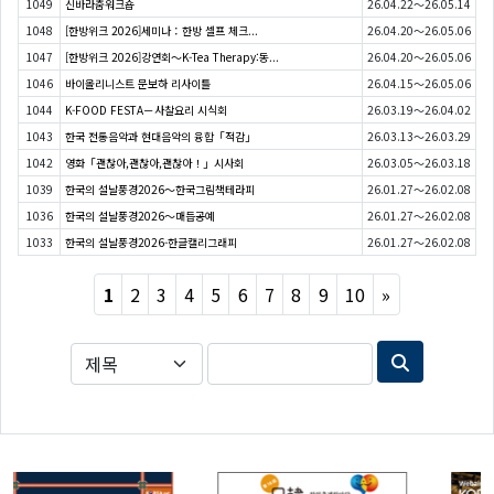
1049
신바라춤워크숍
26.04.22～26.05.14
1048
[한방위크 2026]세미나：한방 셀프 체크...
26.04.20～26.05.06
1047
[한방위크 2026]강연회〜K-Tea Therapy:동...
26.04.20～26.05.06
1046
바이올리니스트 문보하 리사이틀
26.04.15～26.05.06
1044
K-FOOD FESTA－사찰요리 시식회
26.03.19～26.04.02
1043
한국 전통음악과 현대음악의 융합「적감」
26.03.13～26.03.29
1042
영화「괜찮아,괜찮아,괜찮아！」시사회
26.03.05～26.03.18
1039
한국의 설날풍경2026〜한국그림책테라피
26.01.27～26.02.08
1036
한국의 설날풍경2026〜매듭공예
26.01.27～26.02.08
1033
한국의 설날풍경2026-한글캘리그래피
26.01.27～26.02.08
Next
1
2
3
4
5
6
7
8
9
10
»