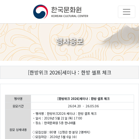
행사응모
[한방위크 2026]세미나：한방 셀프 체크
행사명
[한방위크 2026]세미나：한방 셀프 체크
응모기간
26.04.20 - 26.05.06
・행사명：한방위크2026 세미나：한방 셀프 체크
・일시：2026년 5월 21일 (목) 17:00
・장소：한국문화원 5층 한나래홀
응모 상세내용
◇모집인원：80명（신청은 한 분당 2명까지）
◇모집마감：2026년 5월 6일 (수)