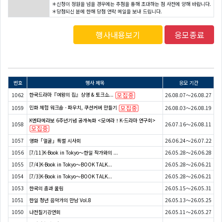
＊신청이 정원을 넘을 경우에는 추첨을 통해 초대하는 점 사전에 양해 바랍니다.
＊당첨되신 분에 한해 당첨 연락 메일을 보내 드립니다.
행사내용보기
응모종료
번호
행사 제목
응모 기간
한국드라마『여왕의 집』상영 & 토크쇼...
1062
26.08.07～26.08.27
민화 체험 워크숍 - 파우치, 쿠션커버 만들기
1059
26.08.03～26.08.19
K엔타메라보 6주년기념 공개녹화 <모여라！K-드라마 연구회>
1058
26.07.16～26.08.11
1057
영화「얼굴」특별 시사회
26.06.24～26.07.22
1056
[7/11]K-Book in Tokyo～한일 작가와의 ...
26.05.28～26.06.28
1055
[7/4]K-Book in Tokyo～BOOK TALK...
26.05.28～26.06.21
1054
[7/3]K-Book in Tokyo～BOOK TALK...
26.05.28～26.06.21
1053
한국의 춤과 울림
26.05.15～26.05.31
1051
한일 청년 음악가의 만남 Vol.8
26.05.13～26.05.25
1050
나전칠기강연회
26.05.11～26.05.27