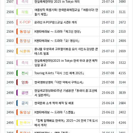
2507
한일축제한마당 2025 in Tokyo 개최
25-07-24
3690
여름방학 특별기획! 한국문화체험교실「여름이다! 만
2506
25-07-23
3121
들기 체험」
2505
온라인 K-POP댄스교실 시즌8 개최
25-07-22
2672
2504
K엔타메라보 ～ 드라마「체크인 한양」
25-07-20
2310
2503
K엔타메라보 ～ 드라마「오! 영심이」
25-07-13
2486
콩나물 무냉국과 고추멸치볶음 요리 사진＆감상문 콘
2502
25-07-10
2659
테스트 발표
한일축제한마당2025 in Tokyo 한국 무대 공연 제작
2501
25-07-09
3322
입찰 공고
2500
Touring K-Arts「다시 그린 세계 2025」
25-07-08
4155
2499
한국영화상영회「다만 악에서 구하소서」
25-07-08
3144
한일국교정상화60주년 기념공연「동래의 춤:조선에
2498
25-06-25
3839
서 일본까지」
2497
한국문화 소개 책자 제작 및 배포
25-06-24
2684
2496
K엔타메라보 ～ 드라마「스캔들」
25-06-22
2402
「함께 말해봐요 한국어」2025～26 전국 7개 도시
2495
25-06-19
4246
에서 개최!
2494
K엔타메라보 ～ 영화「탈주」
25-06-15
2491