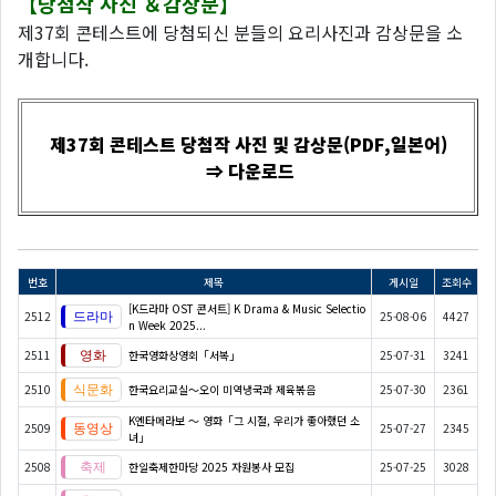
【당첨작 사진 ＆감상문】
제37회 콘테스트에 당첨되신 분들의 요리사진과 감상문을 소
개합니다.
제37회 콘테스트 당첨작 사진 및 감상문(PDF,일본어)
⇒ 다운로드
번호
제목
게시일
조회수
[K드라마 OST 콘서트] K Drama & Music Selectio
2512
25-08-06
4427
n Week 2025...
2511
한국영화상영회「서복」
25-07-31
3241
2510
한국요리교실〜오이 미역냉국과 제육볶음
25-07-30
2361
K엔타메라보 ～ 영화「그 시절, 우리가 좋아했던 소
2509
25-07-27
2345
녀」
2508
한일축제한마당 2025 자원봉사 모집
25-07-25
3028