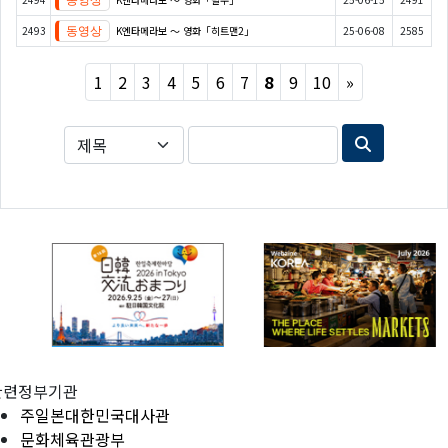
2493
K엔타메라보 ～ 영화「히트맨2」
25-06-08
2585
Next
1
2
3
4
5
6
7
8
9
10
»
관련정부기관
주일본대한민국대사관
문화체육관광부