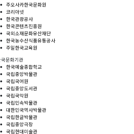
주오사카한국문화원
코리아넷
한국관광공사
한국콘텐츠진흥원
국외소재문화유산재단
한국농수산식품유통공사
주일한국교육원
한국문화기관
한국예술종합학교
국립중앙박물관
국립국어원
국립중앙도서관
국립국악원
국립민속박물관
대한민국역사박물관
국립한글박물관
국립중앙극장
국립현대미술관