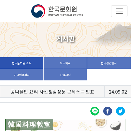
게시판
한국문화원 소식
보도자료
한국관련행사
미디어갤러리
한줄서평
콩나물밥 요리 사진＆감상문 콘테스트 발표
24.09.02